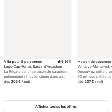
Villa pour 8 personnes
9.9
(
1
)
Lège-Cap-Ferret, Bassin d'Arcachon
Vendays-Montalivet, 
La Régate est une maison de caractère,
Découvrez cette cha
entièrement rénovée, située dans un
90 m², complétée pa
environnement exceptionnel sur une
dès
205 €
/
nuit
42 m², située sur un 
dès
207 €
/
nuit
plage de sable fin, avec vue sur la totalité
800 m² avec une vue 
du bassin d'Arcachon. Vous bénéficierez
forêt. Idéale pour d
d'un petit jardin clôturé et d'équipements
famille ou entre amis
très complets qui apportent un grand
confort, espace et p
confort à la maison. Le bruit des vagues,
Afficher toutes les offres
activités. À proximit
le chant des oiseaux, la tranquillité du
mètres de la piste cy