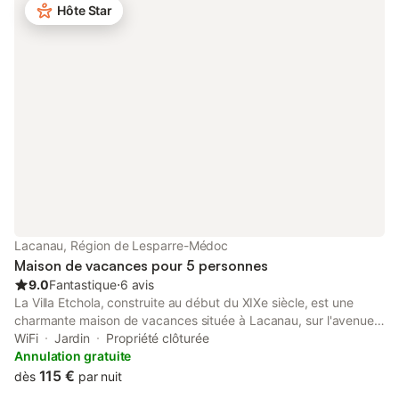
jusqu'au 15 septembre
Hôte Star
pétanque pour des 
convivialité inoublia
combine espace, conf
plein air pour des va
Profitez de la tranquil
Lacanau, Région de Lesparre-Médoc
Maison de vacances pour 5 personnes
9.0
Fantastique
⋅
6 avis
La Villa Etchola, construite au début du XIXe siècle, est une
charmante maison de vacances située à Lacanau, sur l'avenue
de la Plage, juste en face du lac de Lacanau. Sa situation
WiFi
Jardin
Propriété clôturée
privilégiée offre une vue époustouflante sur le lac, créant un
Annulation gratuite
cadre idyllique pour une escapade en famille ou entre amis. À
115 €
dès
par nuit
quelques minutes, vous pourrez profiter des plages de Lacanau