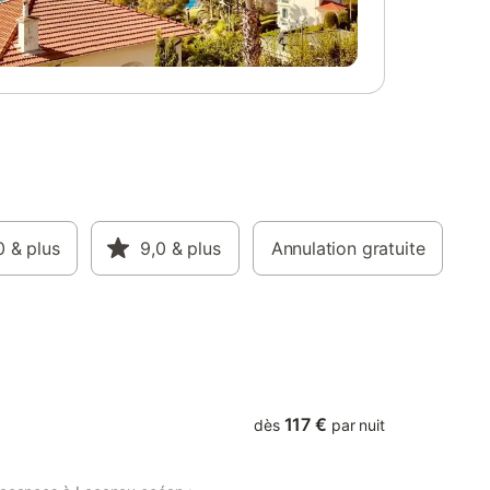
e séjour.
avec un évier, un réfrigérateur avec
de
congélateur, des plaques à induction
ifs
quatre feux, un four, un micro-ondes, un
du
lave-vaisselle, des placards de rangement
ée du
ainsi que la vaisselle et les ustensiles de
 sont
cuisine nécessaires. Le rez-de-chaussée
 du
accueille deux chambres. La première est
 inclus,
équipée d’un lit double de 140 cm et d’une
e vacances
penderie. La seconde dispose de deux lits
liquer.
simples de 90 cm et d’une penderie. Une
nt être
salle d’eau avec lavabo et douche est à
s frais.
0
& plus
disposition, ainsi que des WC
9,0
& plus
Annulation gratuite
indépendants. Sur un niveau surélevé, la
troisième chambre propose un lit double
de 160 cm et un placard de rangement.
Elle bénéficie d’une salle de
117 €
dès
par nuit