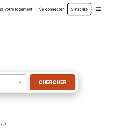
ez votre logement
Se connecter
S'inscrire
CHERCHER
·
·
e-Aquitaine
Aquitaine
Villas en Gironde
ix!