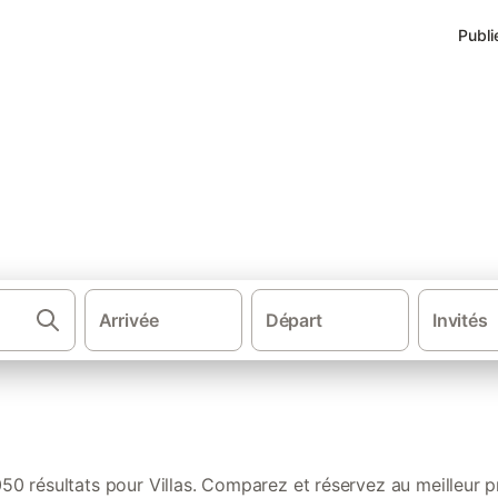
Publi
Arrivée
Départ
Invités
·
·
·
·
vacances
France
Sud de la France
Sud Ouest de France
Nouvell
050 résultats pour Villas. Comparez et réservez au meilleur pr