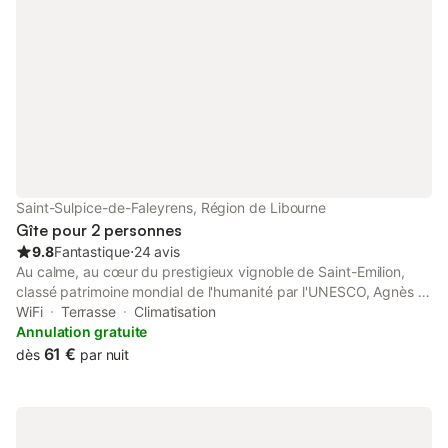
Saint-Sulpice-de-Faleyrens, Région de Libourne
Gîte pour 2 personnes
9.8
Fantastique
⋅
24 avis
Au calme, au cœur du prestigieux vignoble de Saint-Emilion,
classé patrimoine mondial de l'humanité par l'UNESCO, Agnès et
Roland proposent deux chambres d'hôtes situées à l'étage,
WiFi
Terrasse
Climatisation
dans une ancienne ferme viticole. Elles bénéficient de la
Annulation gratuite
CLIMATISATION. Les petits déjeuners sont agrémentés de
61 €
dès
par nuit
confitures maison. Parking gratuit dans la cour de la ferme. WiFi
gratuit. La chambre est prévue pour deux personnes mais les
couples qui viennent avec un bébé peuvent y installer son lit
parapluie sans aucune majoration de prix. En chambre Merlot,