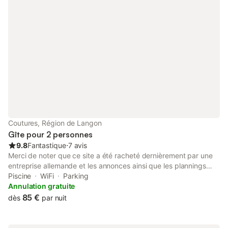
champagne... Demandez nous les détails de ces formules
Coutures, Région de Langon
Gîte pour 2 personnes
9.8
Fantastique
⋅
7 avis
Merci de noter que ce site a été racheté dernièrement par une
entreprise allemande et les annonces ainsi que les plannings
comportent des erreurs suite à la migration effectuée par leur
Piscine
WiFi
Parking
soin. Pour des informations fiables, je vous invite à vous rendre
Annulation gratuite
sur mon site personnel (tarifs identiques). Les coordonnées de
85 €
dès
par nuit
contact ayant été supprimées de l'annonce indépendamment
de notre volonté, une recherche avec la mention Au petit grain
Coutures (Gironde) vous y conduira facilement. Si vous