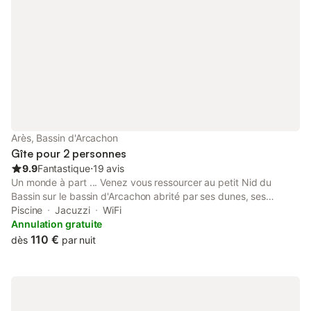
Arès, Bassin d'Arcachon
Gîte pour 2 personnes
9.9
Fantastique
⋅
19 avis
Un monde à part ... Venez vous ressourcer au petit Nid du
Bassin sur le bassin d'Arcachon abrité par ses dunes, ses
grands pins maritimes et ses bancs de sable à fleur d'eau. Dans
Piscine
Jacuzzi
WiFi
une maison en bois, vous partagerez plaisir, sourires et
Annulation gratuite
beaucoup de joie. Nous aurons à cœur à prendre soin de vous
110 €
dès
par nuit
pendant votre séjour. Pierre & Le️ïla Formule romantique avec
champagne et cadeaux de bienvenue et ambiance romantique
dans la chambre et au spa ... 150 € Formule évasion avec
balade en bateau privé pour la journée, dune du Pyla, cabane
Tchanquées... , pique nique, dégustation d'huitres,