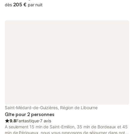
complets qui apportent un grand confort à la maison. Le bruit
205 €
dès
par nuit
des vagues, le chant des oiseaux, la tranquillité du petit village
ostréicole des Jacquets vous séduiront. Le plus proche
commerce est à 150 mètres, et à moins de 10 kilomètres vous
trouverez les plages océanes ou les sympathiques restaurants
de la pointe du Cap Ferret. Un séjour enchanteur en toute saison
!
Saint-Médard-de-Guizières, Région de Libourne
Gîte pour 2 personnes
9.8
Fantastique
⋅
7 avis
A seulement 15 min de Saint-Emilion, 35 min de Bordeaux et 45
min de Périgueux, nous vous proposons de séjourner dans notre