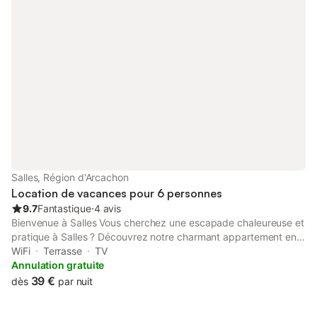
lorsqu'il n'y a que 2 personnes, si elles utilisent seulement le
grand lit, le coût de la nuitée est de 67 €. Si elles ont besoin des
deux lits, le coût de la nuitée est de 82 €
Salles, Région d'Arcachon
Location de vacances pour 6 personnes
9.7
Fantastique
⋅
4 avis
Bienvenue à Salles Vous cherchez une escapade chaleureuse et
pratique à Salles ? Découvrez notre charmant appartement en
rez-de-chaussée, un véritable cocon attaché à notre maison.
WiFi
Terrasse
TV
Perrine et Jean-Mi seront ravis de vous accueillir dans ce havre
Annulation gratuite
de paix, idéalement situé entre le bassin d'Arcachon, les plages
39 €
dès
par nuit
océanes et Bordeaux.