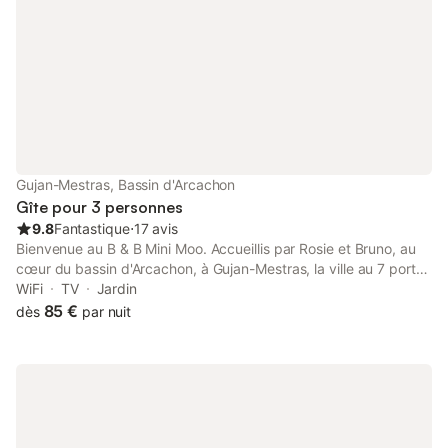
Annulation 6 mois avant la date de réservation: remboursement
total
Gujan-Mestras, Bassin d'Arcachon
Gîte pour 3 personnes
9.8
Fantastique
⋅
17 avis
Bienvenue au B & B Mini Moo. Accueillis par Rosie et Bruno, au
cœur du bassin d'Arcachon, à Gujan-Mestras, la ville au 7 ports.
Vous disposerez d'une chambre avec entrée indépendante et
WiFi
TV
Jardin
parking privatif, et d'un agréable jardin avec terrasse - Chambre
85 €
dès
par nuit
n°1, lit de 140, TV, douche, wc - Chambre n°2, lit de 140, TV,
douche, wc - Chambre n°3, lit de 140, TV, salle de bains
commune avec la chambre 4 - Chambre n°4, TV, 2 lits jumeaux,
possibilité d'un lit d'appoint en plus pour un enfant jusqu'à 12
ans WiFi disponible