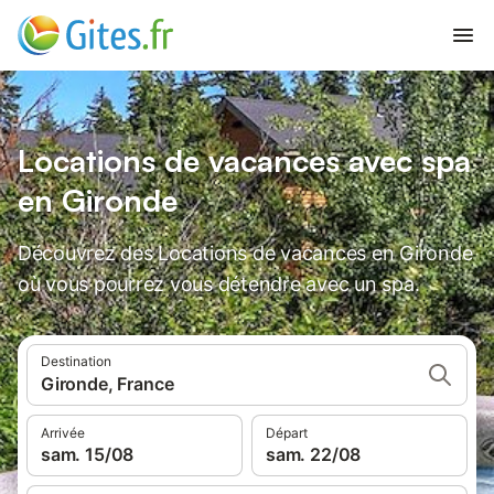
Locations de vacances avec spa
en Gironde
Découvrez des Locations de vacances en Gironde
où vous pourrez vous détendre avec un spa.
Destination
Gironde, France
Arrivée
Départ
sam. 15/08
sam. 22/08