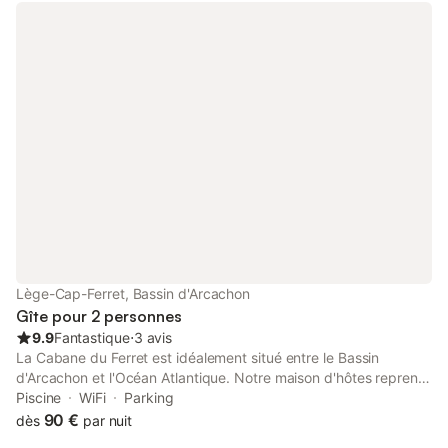
Lège-Cap-Ferret, Bassin d'Arcachon
Gîte pour 2 personnes
9.9
Fantastique
⋅
3 avis
La Cabane du Ferret est idéalement situé entre le Bassin
d'Arcachon et l'Océan Atlantique. Notre maison d'hôtes reprend
l'architecture traditionnelle des cabanes d'ostréiculteurs.
Piscine
WiFi
Parking
Habillée de bois, "La Cabane du Ferret", typique du Bassin
90 €
dès
par nuit
d'Arcachon est composé de 5 chambres. Pour un séjour