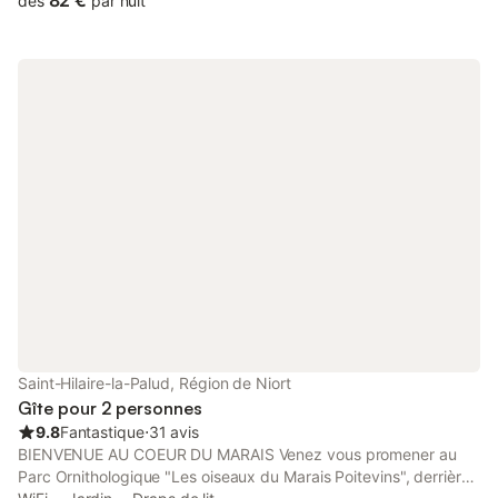
82 €
dès
par nuit
sur le Pont des Chouans et bien d'autres découvertes au gré
des visites guidées et du Géocaching local Thouars est une ville
située à 1h du Futuroscope, à 1h15 du Puy du Fou, à 1h de
Cholet (beau parc de Maulévrier) et d'Angers (Terra Botanica) ,
à 1/2 h de Saumur et son Cadre Noir Ma maison d'hôtes ravira
les amateurs de pêche en rivière, les peintres pour la lumière et
l'environnement, les cyclistes pour une halte sur la route du
Thouet (abri sécurisé pour les vélos), les randonneurs, les
marcheurs vers Compostelle et les visiteurs des Deux-Sèvres,
du Maine-et-Loire, de la Vendée , de l'Indre-et-Loire et de la
Vienne Les chambres sont à l'étage qui vous est réservé : -literie
en 160x200 pour la chambre du Moulin , -literie en 140 X 190 et
un lit de 90 X 200 pour la chambre du Chateau -literie en 160 X
200 et un lit de 90 X 200 pour la chambre du Thouet Salle d'eau
et WC privatifs pour chaque chambre Les vélos seront sécurisés
dans un local clos , le stationnement voiture se fait devant la
maison . Petit déjeuner varié inclus dans le tarif Grande
Saint-Hilaire-la-Palud, Région de Niort
chambre, literie de qualité, p
Gîte pour 2 personnes
9.8
Fantastique
⋅
31 avis
BIENVENUE AU COEUR DU MARAIS Venez vous promener au
Parc Ornithologique "Les oiseaux du Marais Poitevins", derrière