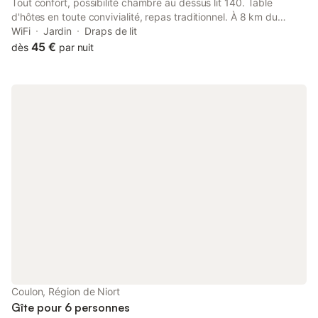
Tout confort, possibilité chambre au dessus lit 140. Table
d'hôtes en toute convivialité, repas traditionnel. À 8 km du
Marais Poitevin "Coulon".
WiFi
Jardin
Draps de lit
45 €
dès
par nuit
Coulon, Région de Niort
Gîte pour 6 personnes