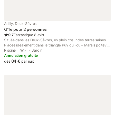
Adilly, Deux-Sèvres
Gîte pour 2 personnes
9.7
Fantastique
⋅
8 avis
Située dans les Deux-Sèvres, en plein cœur des terres saines
Placée idéalement dans le triangle Puy du Fou – Marais poitevin
– Futuroscope, proche de Saumur, Chinon, et de ses vignobles,
Piscine
WiFi
Jardin
une maison en pierre rénovée, dans le soucis d'une décoration
Annulation gratuite
chaleureuse où l'on se sent chez soi. Vous pourrez profiter de la
84 €
dès
par nuit
piscine chauffée, entourée d'un grand jardin arboré où chacun
peut trouver sa tranquillité