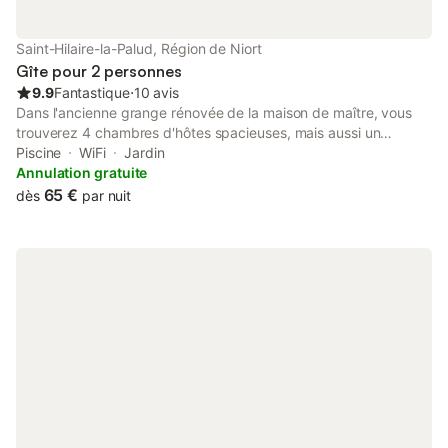
Saint-Hilaire-la-Palud, Région de Niort
Gîte pour 2 personnes
9.9
Fantastique
⋅
10 avis
Dans l'ancienne grange rénovée de la maison de maître, vous
trouverez 4 chambres d'hôtes spacieuses, mais aussi un
pavillon indépendant transformé en suite familiale. Petit plus du
Piscine
WiFi
Jardin
séjour, la piscine hors-sol.
Annulation gratuite
65 €
dès
par nuit