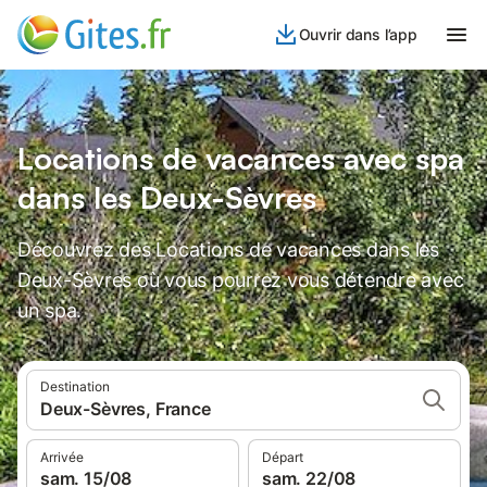
Ouvrir dans l’app
Locations de vacances avec spa
dans les Deux-Sèvres
Découvrez des Locations de vacances dans les
Deux-Sèvres où vous pourrez vous détendre avec
un spa.
Destination
Deux-Sèvres, France
Arrivée
Départ
sam. 15/08
sam. 22/08