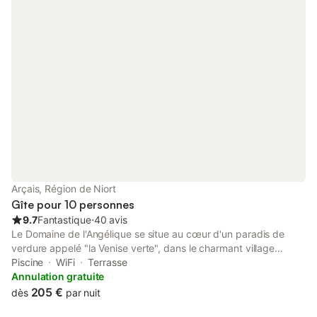
moments en familles ou entre amis Week-end : 1 nuit = 150 € ; 2
nuits = 250 € ; 3 nuits = 350 € 1 semaine 500 €
Arçais, Région de Niort
Gîte pour 10 personnes
9.7
Fantastique
⋅
40 avis
Le Domaine de l'Angélique se situe au cœur d'un paradis de
verdure appelé "la Venise verte", dans le charmant village
d'Arçais, classé "Petite cité de caractère". En plein cœur du
Piscine
WiFi
Terrasse
Marais poitevin labellisé "Grand site de France" et de son marais
Annulation gratuite
sauvage, l'environnement est idéal pour de jolies balades en
205 €
dès
par nuit
vélo, en barque ou bien encore à pieds sur sentiers balisés…