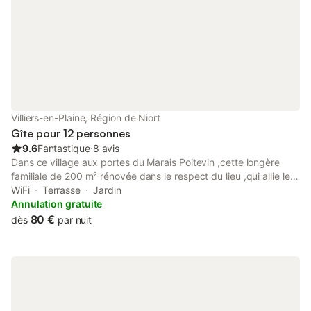
Villiers-en-Plaine, Région de Niort
Gîte pour 12 personnes
9.6
Fantastique
⋅
8 avis
Dans ce village aux portes du Marais Poitevin ,cette longère
familiale de 200 m² rénovée dans le respect du lieu ,qui allie le
charme du bois et des pierres de pays ainsi que ces pièces
WiFi
Terrasse
Jardin
spacieuses seront vous séduire par sa zénitude, et vous
Annulation gratuite
donneront envie de vous retrouver en famille, entre amis ou
80 €
dès
par nuit
simplement pour les déplacements professionnels. Le plus :
pour des vacances en famille ou entre amis vous pouvez louer
les 2 gîtes mitoyens qui vous offrent une capacité de 20
personnes Gîte Longère Beau Soleil 12 personnes Gîte de la
Garde : 8 personnes Capacité 12 personnes Nombre de
chambres 4 Nombre de lits simples 6 Nombres de lits doubles 3