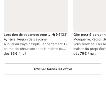
Location de vacances pour 3 personnes
9.6
(
23
)
Gîte pour 5 personn
Ayherre, Région de Bayonne
Mouguerre, Région d
À louer au Pays basque : appartement T2
Vous serez seul au 1e
en rez-de-chaussée dans la maison du
maison du propriétaire
propriétaire avec accès privé. CLASSÉ 2
dès
36 €
/
nuit
places) - 1 chambre p
dès
76 €
/
nuit
ÉTOILES Vue imprenable sur la
140 + 1 chambre d'e
campagne et les Pyrénées. Le calme est
1 lit 140 + 1 lit 90 + u
assuré, de nombreuses festivités vous
disposition si nécessa
Afficher toutes les offres
sont également proposées (pelote
indépendante et priva
basque, courses de vaches, fêtes
indépendant et privati
locales, groupes folkloriques, chœurs
disposition au rez-de
d'hommes) Vos journées peuvent se
frigo et un micro-on
passer par des visites sur BIARRITZ,
Bayonne
SAINT-JEAN-DE-LUZ, SAINT-JEAN-
Connectez-vous et économisez
Se connecter
PIED-DE-PORT, ESPELETTE,
jusqu'à 10% sur nos logements.
LABASTIDE-CLAIRENCE … LA RHUNE,