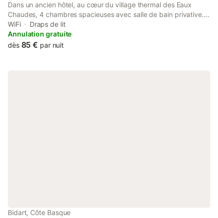
Dans un ancien hôtel, au cœur du village thermal des Eaux
Chaudes, 4 chambres spacieuses avec salle de bain privative.
Le gave d'Ossau en contrebas est apprécié par les pêcheurs.
WiFi
Draps de lit
Eaux Chaudes est à un quart d'heure du petit train d'Artouste.
Annulation gratuite
C'est aussi le départ de petites randonnées.
85 €
dès
par nuit
Bidart, Côte Basque