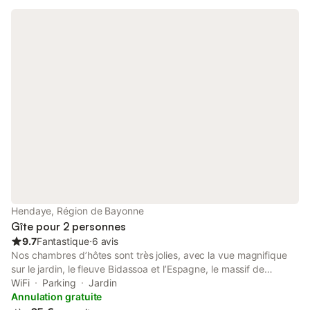
de la chambre donnent sur une courette fermée.
Hendaye, Région de Bayonne
Gîte pour 2 personnes
9.7
Fantastique
⋅
6 avis
Nos chambres d’hôtes sont très jolies, avec la vue magnifique
sur le jardin, le fleuve Bidassoa et l’Espagne, le massif de
montagnes Les Trois Couronnes ou Aiako Harria, ou Peñas de
WiFi
Parking
Jardin
Haya en espagnol. La maison est lumineuse, très bien équipée
Annulation gratuite