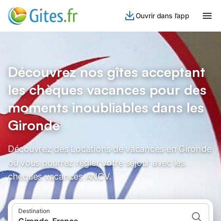
Ouvrir dans l’app
Découvrez nos gîtes acceptant
les chèques vacances pour des
moments inoubliables dans les
Gironde
Découvrez des Locations de vacances en Gironde
où vous pourrez régler votre séjour avec les
chèques vacances ANCV.
Destination