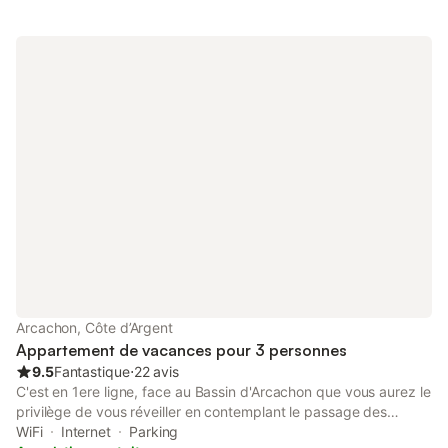
océanes et Bordeaux.
Arcachon, Côte d’Argent
Appartement de vacances pour 3 personnes
9.5
Fantastique
⋅
22 avis
C'est en 1ere ligne, face au Bassin d'Arcachon que vous aurez le
privilège de vous réveiller en contemplant le passage des
bateaux et les cabanes Tchanquées au loin ! Week end en
WiFi
Internet
Parking