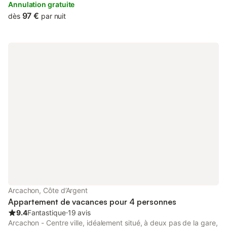
140 et un lit simple, un séjour avec un canapé lit et cuisine
Annulation gratuite
ouverte équipée, une salle d'eau et wc séparés. Place de
97 €
dès
par nuit
parking privée en sous sol.Proximité des meilleurs glaciers du
bassin,des restaurants bord de mer... Ménage de départ
obligatoire soit 70€.
Arcachon, Côte d’Argent
Appartement de vacances pour 4 personnes
9.4
Fantastique
⋅
19 avis
Arcachon - Centre ville, idéalement situé, à deux pas de la gare,