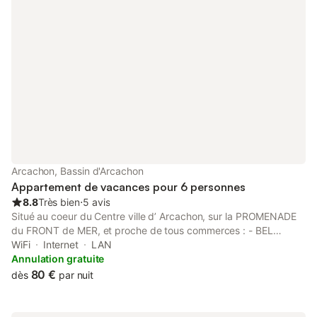
compagnie admis (in
annonce), un supplé
s'appliquer. Seuls le
mentionnés spécifiq
annonce sont présen
Arcachon, Bassin d'Arcachon
Appartement de vacances pour 6 personnes
8.8
Très bien
⋅
5 avis
Situé au coeur du Centre ville d’ Arcachon, sur la PROMENADE
du FRONT de MER, et proche de tous commerces : - BEL
APPARTEMENT T3 de 60m² au 4ème et dernier étage d’une
WiFi
Internet
LAN
résidence avec ascenseur : - Séjour avec canapé-lit 2 places
Annulation gratuite
(140x190), TV, WIFI et coin repas donnant sur terrasse avec
80 €
dès
par nuit
BELLE VUE mer. - Cuisine indépendante équipée : plaques
induction, four, micro-ondes, réfrigérateur, congélateur, lave-
vaisselle, lave-linge séchant : - 1 chambre avec 1 lit à 2 places