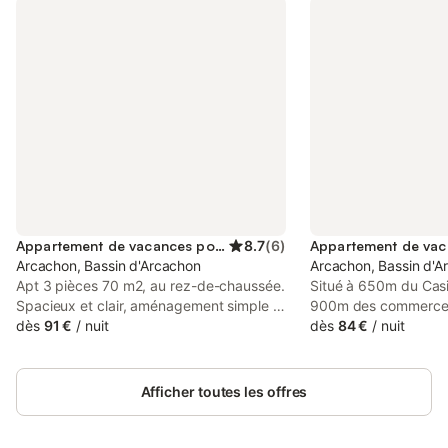
Appartement de vacances pour 4 personnes
8.7
(
6
)
Arcachon, Bassin d'Arcachon
Arcachon, Bassin d'A
Apt 3 pièces 70 m2, au rez-de-chaussée.
Situé à 650m du Cas
Spacieux et clair, aménagement simple et
900m des commerces d
confortable: séjour/salle à manger avec
dès
91 €
/
nuit
la gare, 1100m la jeté
dès
84 €
/
nuit
TV (écran plat). Sortie sur la terrasse,
agréable appartemen
orientée nord. 1 chambre avec 1 grand-lit
étage avec ascenseu
(1 x 140 cm, longueur 190 cm). Sortie sur
bon standing : Entrée
Afficher toutes les offres
la terrasse, orientée nord. 1 chambre
terrasse avec VUE su
avec 2 lits (90 cm, longueur 190 cm).
places rapido, coin re
Sortie sur le balcon, orientée sud. Cuisine
Cuisine indépendante