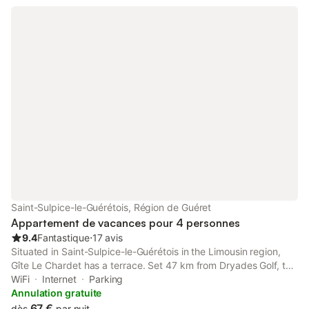
Saint-Sulpice-le-Guérétois, Région de Guéret
Appartement de vacances pour 4 personnes
9.4
Fantastique
⋅
17 avis
Situated in Saint-Sulpice-le-Guérétois in the Limousin region,
Gîte Le Chardet has a terrace. Set 47 km from Dryades Golf, the
property features a garden. Free WiFi is available throughout
WiFi
Internet
Parking
the property and National Golf is 36 km away.
Annulation gratuite
67 €
dès
par nuit