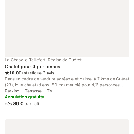
La Chapelle-Taillefert, Région de Guéret
Chalet pour 4 personnes
10.0
Fantastique
⋅
3 avis
Dans un cadre de verdure agréable et calme, à 7 kms de Guéret
(23), loue chalet (d'env. 50 m²) meublé pour 4/6 personnes
comprenant : - 1 x cuisine intégrée équipée de plaques de
Parking
Terrasse
TV
cuisson, four, hotte, évier, lave-vaisselle, micro-onde,
Annulation gratuite
rangements, etc …, - 1 x séjour avec table et chaises, - 1 x salon
86 €
dès
par nuit
avec banquette convertible à 2 places, TV, - 2 x chambres avec
lits de 140, - 1 x salle de bains avec wc, lavabo, cabine de
douche, lave-linge, sèche-cheveux, - une terrasse de 20 m²
env. avec salon de jardin et parasol. Situé autour : - de la Forêt
de Chabrières, du Labyrinthe géant, du Parc aux Loups, du Plan