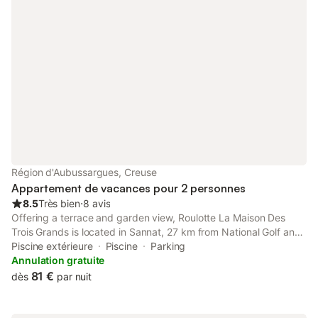
d'eau de Courtille. - à quelques kms des Pierres Jaumâtres, du
Lac de Vassivière, du Musée de l'électrification à Bourganeuf, de
l'Etang des Landes (réserve naturelle), etc … + forfait ménage
(en option) = 20 € ** Draps et serviettes de toilette non fournis
** **************************************************
Région d'Aubussargues, Creuse
Appartement de vacances pour 2 personnes
8.5
Très bien
⋅
8 avis
Offering a terrace and garden view, Roulotte La Maison Des
Trois Grands is located in Sannat, 27 km from National Golf and
37 km from Sainte-Agathe Golf Course. This apartment has a
Piscine extérieure
Piscine
Parking
plunge pool, a garden and free private parking.
Annulation gratuite
81 €
dès
par nuit