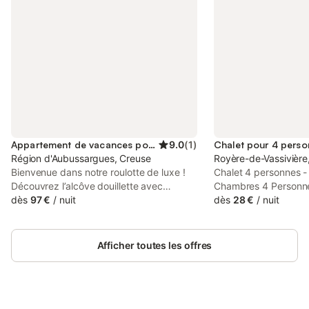
Appartement de vacances pour 4 personnes
9.0
(
1
)
Chalet pour 4 pers
Région d'Aubussargues, Creuse
Royère-de-Vassivière
Bienvenue dans notre roulotte de luxe !
Chalet 4 personnes -
Découvrez l’alcôve douillette avec
Chambres 4 Personn
rangements intégrés et un lit extra-large
dès
97 €
/
nuit
Hébergement - Surfa
dès
28 €
/
nuit
de 180x210 cm. La mezzanine accueille
l'hébergement: 30m²
deux lits simples. Profitez du canapé
chambres: 2 - Nombre
confortable pour admirer la vue
1 - Nombre de toilette
Afficher toutes les offres
splendide sur les collines vallonnées de la
séparées - Terrasse 
Creuse, même depuis l’intérieur. La
chambre: 1 lit double 
cuisine équipée avec table à manger
simples - Ancienneté
jouxte la salle de bain privative avec
Plus de 10 ans Équi