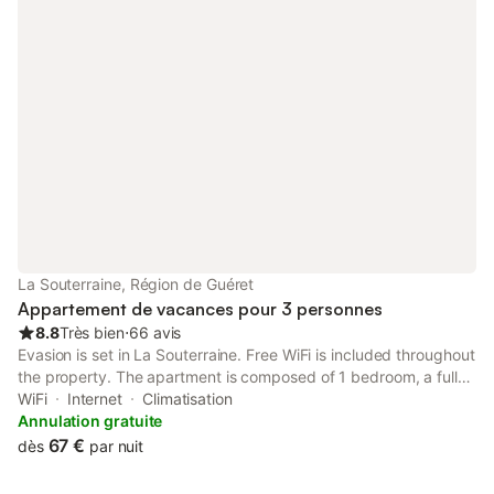
La Souterraine, Région de Guéret
Appartement de vacances pour 3 personnes
8.8
Très bien
⋅
66 avis
Evasion is set in La Souterraine. Free WiFi is included throughout
the property. The apartment is composed of 1 bedroom, a fully
equipped kitchen, and 1 bathroom. A flat-screen TV is featured.
WiFi
Internet
Climatisation
The accommodation is non-smoking.
Annulation gratuite
67 €
dès
par nuit