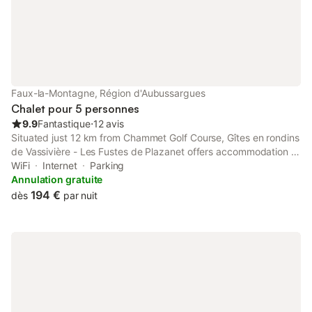
Faux-la-Montagne, Région d'Aubussargues
Chalet pour 5 personnes
9.9
Fantastique
⋅
12 avis
Situated just 12 km from Chammet Golf Course, Gîtes en rondins
de Vassivière - Les Fustes de Plazanet offers accommodation in
Faux-la-Montagne with access to a garden, barbecue facilities,
WiFi
Internet
Parking
as well as bicycle parking.
Annulation gratuite
194 €
dès
par nuit