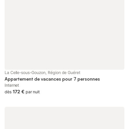
Nespresso. Derrière la cuisine se trouvent une cabine de
douche et, à l’arrière, des toilettes. Au-dessus de la chambre et
de la cuisine, une mezzanine peut accueillir un matelas
supplémentaire. Pour les amateurs, une douche extérieure est à
disposition. À côté du chalet, un four-barbecue au bois vous
attend. Un WiFi rapide est disponible pour rester connectés ou
passer des appels vidéo. Vous pouvez louer deux vélos
électriques, sous réserve de disponibilité, pour explorer la
région. Depuis le parking, comptez environ 50 mètres à pied
jusqu’au chalet. Vous ressentirez immédiatement la tranquillité
parmi les fleurs et l’espace. L’arrivée autonome est possible pour
plus de flexibilité. La climatisation assure un sé
La Celle-sous-Gouzon, Région de Guéret
Appartement de vacances pour 7 personnes
Internet
172 €
dès
par nuit