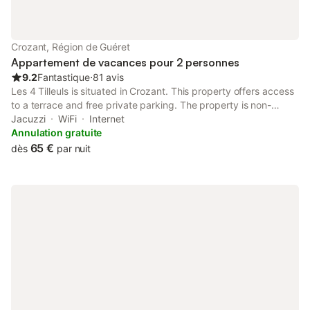
Crozant, Région de Guéret
Appartement de vacances pour 2 personnes
9.2
Fantastique
⋅
81 avis
Les 4 Tilleuls is situated in Crozant. This property offers access
to a terrace and free private parking. The property is non-
smoking and is set 41 km from Dryades Golf.
Jacuzzi
WiFi
Internet
Annulation gratuite
65 €
dès
par nuit