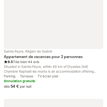
Sainte-Feyre, Région de Guéret
Appartement de vacances pour 2 personnes
8.5
Très bien
⋅
44 avis
Situated in Sainte-Feyre, within 49 km of Dryades Golf,
Chambre Raphaël les monts is an accommodation offering
mountain views. This property offers access to a terrace and
Parking
Terrasse
TV écran plat
free private parking.
Annulation gratuite
54 €
dès
par nuit