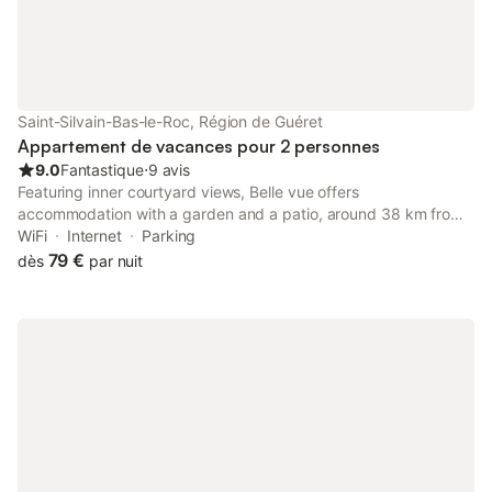
Saint-Silvain-Bas-le-Roc, Région de Guéret
Appartement de vacances pour 2 personnes
9.0
Fantastique
⋅
9 avis
Featuring inner courtyard views, Belle vue offers
accommodation with a garden and a patio, around 38 km from
Athanor Centre de Congrès. This property offers access to a
WiFi
Internet
Parking
balcony, free private parking and free WiFi.
79 €
dès
par nuit