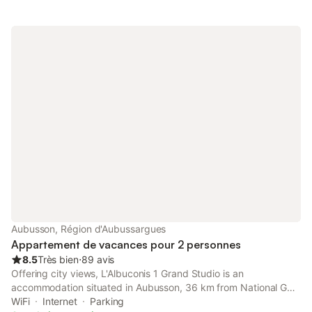
Aubusson, Région d'Aubussargues
Appartement de vacances pour 2 personnes
8.5
Très bien
⋅
89 avis
Offering city views, L'Albuconis 1 Grand Studio is an
accommodation situated in Aubusson, 36 km from National Golf
and 43 km from Chammet Golf Course. Both free WiFi and
WiFi
Internet
Parking