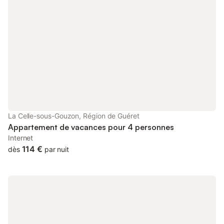
km). Pensez à réserver votre taxi pour vous rendre au VVF. > Air
Aéroports de Tours Val de Loire (28 km) et Paris Orly ou Roissy.
Le logement : GénéralSuperficiesSuperficie totale (en m²) :
46AnimauxAnimaux : acceptés sous conditionsavec
supplémentcarnet de vaccination obligatoiretenus en
laisseChien de 1ère catégorie interditChien de 2ème catégorie
interditChambres & CouchagesChambre(s) séparée(s) :
2Chambres séparéesLit 1 personne : 2Dimensions : 90 x
200Chambres séparéesLit 1 personne : 2Dimensions : 90 x
200Couchage(s) hors chambre : 1Personnes maximum :
2Canapé litEnfant / BébéLit parapluie : 1sur
demandeLiterieLiterie adaptée au nombre de personnesDraps :
La Celle-sous-Gouzon, Région de Guéret
fourniOreillers : fourniCouvertures : fourniCuisineCuisine : 1dans
Appartement de vacances pour 4 personnes
séjouréquipéeEquipements de cuisineEau froideEau
Internet
chaudeEvier : 1Réfrigérateur / Congélateur : 1Lave vaissell
114 €
dès
par nuit