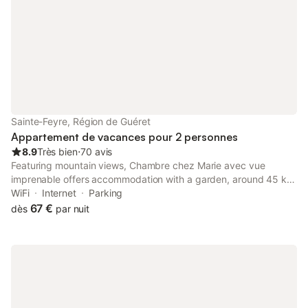
Sainte-Feyre, Région de Guéret
Appartement de vacances pour 2 personnes
8.9
Très bien
⋅
70 avis
Featuring mountain views, Chambre chez Marie avec vue
imprenable offers accommodation with a garden, around 45 km
from Dryades Golf. This property offers access to a terrace, free
WiFi
Internet
Parking
private parking and free WiFi.
67 €
dès
par nuit