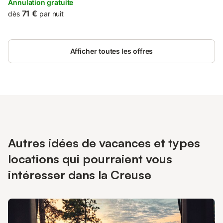
parking on-site are accessible at the apartment free of charge.
Annulation gratuite
71 €
dès
par nuit
Afficher toutes les offres
Autres idées de vacances et types
locations qui pourraient vous
intéresser dans la Creuse