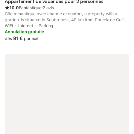
Appartement de vacances pour 2 personnes
10.0
Fantastique
⋅
2 avis
Gîte romantique avec charme et confort, a property with a
garden, is situated in Soubrebost, 49 km from Porcelaine Golf
Course. This property offers access to a patio, table tennis, free
WiFi
Internet
Parking
private parking and free WiFi.
Annulation gratuite
91 €
dès
par nuit