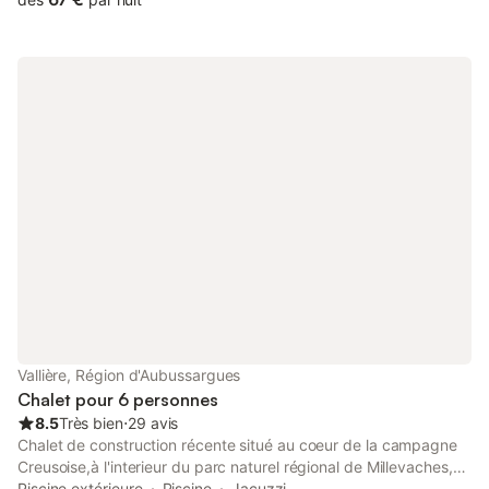
Vallière, Région d'Aubussargues
Chalet pour 6 personnes
8.5
Très bien
⋅
29 avis
Chalet de construction récente situé au coeur de la campagne
Creusoise,à l'interieur du parc naturel régional de Millevaches,
dans un hameau ou vous trouverez calme, detente,
Piscine extérieure
Piscine
Jacuzzi