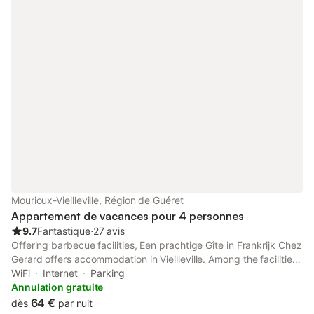
Mourioux-Vieilleville, Région de Guéret
Appartement de vacances pour 4 personnes
9.7
Fantastique
⋅
27 avis
Offering barbecue facilities, Een prachtige Gîte in Frankrijk Chez
Gerard offers accommodation in Vieilleville. Among the facilities
at this property are private check-in and check-out and a
WiFi
Internet
Parking
minimarket, along with free WiFi throughout the property.
Annulation gratuite
64 €
dès
par nuit