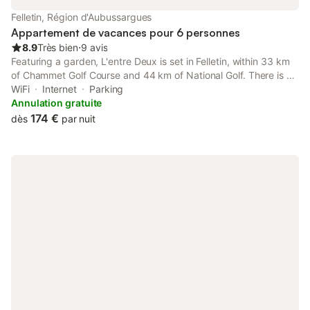
Felletin, Région d'Aubussargues
Appartement de vacances pour 6 personnes
8.9
Très bien
⋅
9 avis
Featuring a garden, L'entre Deux is set in Felletin, within 33 km
of Chammet Golf Course and 44 km of National Golf. There is a
picnic area and guests can make use of free WiFi and free
WiFi
Internet
Parking
private parking.
Annulation gratuite
174 €
dès
par nuit