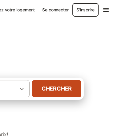
ez votre logement
Se connecter
S'inscrire
tiques
CHERCHER
·
·
ral
Limousin
Campings dans la Creuse
rix!