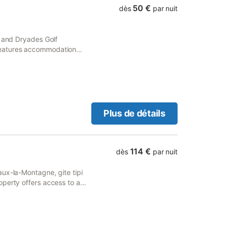
50 €
dès
par nuit
n and Dryades Golf
features accommodation
d free private parking.
Plus de détails
114 €
dès
par nuit
ux-la-Montagne, gite tipi
perty offers access to a