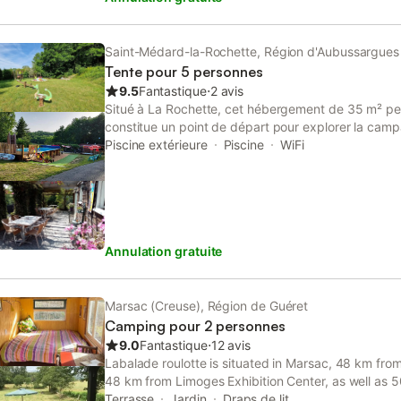
Saint-Médard-la-Rochette, Région d'Aubussargues
Tente pour 5 personnes
9.5
Fantastique
⋅
2 avis
Situé à La Rochette, cet hébergement de 35 m² peu
constitue un point de départ pour explorer la cam
propriété comprend 1 chambre avec un lit double et 
Piscine extérieure
Piscine
WiFi
salle de bain et une cuisine équipée d'un réfrigérate
électrique et d'ustensiles de cuisine. À l'intérieur, 
manger et une armoire pour vos effets personnels, t
disponible dans tout l'établissement. Le site compr
et pour les plus jeunes, une aire de jeux pour enfan
Annulation gratuite
pong sont à disposition. L'établissement est non-f
compagnie sont les bienvenus pendant votre séjour.
profiter du jardin, d'une piscine extérieure saisonni
plein air avec mobilier. Un parking est disponible su
Marsac (Creuse), Région de Guéret
trouve à 4 km et la rivière La Creuse est située à 2 
Camping pour 2 personnes
bébé sont disponibles pour les familles, et l'agenc
9.0
Fantastique
⋅
12 avis
fonctionnel pour votre visite.
Labalade roulotte is situated in Marsac, 48 km fro
48 km from Limoges Exhibition Center, as well as
Technopole. The campground has family rooms.
Terrasse
Jardin
Draps de lit