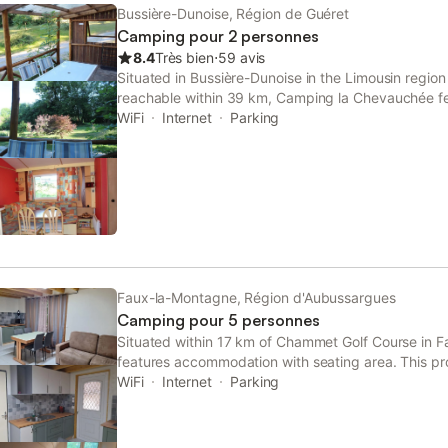
Bussière-Dunoise, Région de Guéret
Camping pour 2 personnes
8.4
Très bien
⋅
59 avis
Situated in Bussière-Dunoise in the Limousin regio
reachable within 39 km, Camping la Chevauchée 
with free WiFi, a children's playground, a garden an
WiFi
Internet
Parking
Faux-la-Montagne, Région d'Aubussargues
Camping pour 5 personnes
Situated within 17 km of Chammet Golf Course in Fa
features accommodation with seating area. This pro
balcony, free private parking and free WiFi.
WiFi
Internet
Parking