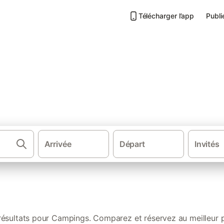
Télécharger l’app
Publi
Creuse : nos locations authen
Arrivée
Départ
Invités
·
·
·
·
acances
France
Sud de la France
Nouvelle-Aquitaine
Massif cent
résultats pour Campings. Comparez et réservez au meilleur p