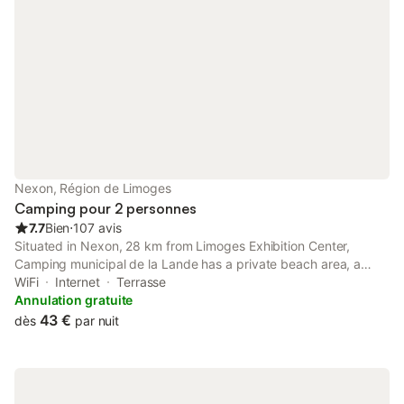
Nexon, Région de Limoges
Camping pour 2 personnes
7.7
Bien
⋅
107 avis
Situated in Nexon, 28 km from Limoges Exhibition Center,
Camping municipal de la Lande has a private beach area, a
garden and rooms with free WiFi access. There is a private
WiFi
Internet
Terrasse
entrance at the campground for the convenience of those who
Annulation gratuite
stay.
43 €
dès
par nuit