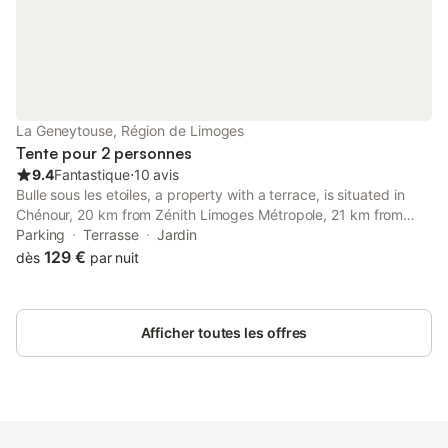
La Geneytouse, Région de Limoges
Tente pour 2 personnes
9.4
Fantastique
⋅
10 avis
Bulle sous les etoiles, a property with a terrace, is situated in
Chénour, 20 km from Zénith Limoges Métropole, 21 km from
Limoges Exhibition Center, as well as 12 km from Porcelaine Golf
Parking
Terrasse
Jardin
Course.
129 €
dès
par nuit
Afficher toutes les offres