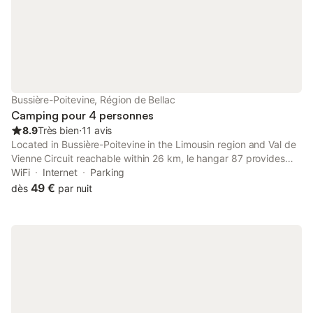
Bussière-Poitevine, Région de Bellac
Camping pour 4 personnes
8.9
Très bien
⋅
11 avis
Located in Bussière-Poitevine in the Limousin region and Val de
Vienne Circuit reachable within 26 km, le hangar 87 provides
accommodation with free WiFi, a children's playground, a
WiFi
Internet
Parking
garden and free private parking.
49 €
dès
par nuit