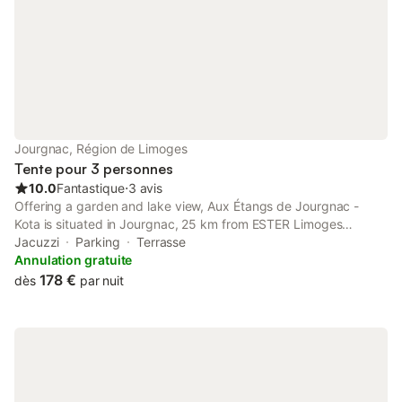
Jourgnac, Région de Limoges
Tente pour 3 personnes
10.0
Fantastique
⋅
3 avis
Offering a garden and lake view, Aux Étangs de Jourgnac -
Kota is situated in Jourgnac, 25 km from ESTER Limoges
Technopole and 26 km from Zénith Limoges Métropole. This
Jacuzzi
Parking
Terrasse
property offers access to a terrace and free private parking.
Annulation gratuite
178 €
dès
par nuit