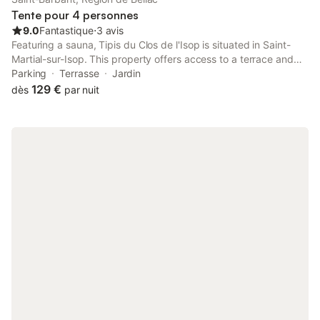
Tente pour 4 personnes
9.0
Fantastique
⋅
3 avis
Featuring a sauna, Tipis du Clos de l'Isop is situated in Saint-
Martial-sur-Isop. This property offers access to a terrace and
free private parking. The property is non-smoking and is
Parking
Terrasse
Jardin
located 23 km from Val de Vienne Circuit.
129 €
dès
par nuit