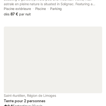
astrale en pleine nature is situated in Solignac. Featuring a
shared kitchen, this property also provides guests with a sun
Piscine extérieure
Piscine
Parking
terrace.
87 €
dès
par nuit
Saint-Aurélien, Région de Limoges
Tente pour 2 personnes
9.6
Fantastique
⋅
22 avis