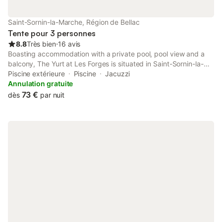
Saint-Sornin-la-Marche, Région de Bellac
Tente pour 3 personnes
8.8
Très bien
⋅
16 avis
Boasting accommodation with a private pool, pool view and a
balcony, The Yurt at Les Forges is situated in Saint-Sornin-la-
Marche. This property offers access to a terrace, free private
Piscine extérieure
Piscine
Jacuzzi
parking and free WiFi.
Annulation gratuite
73 €
dès
par nuit