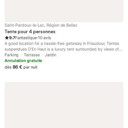
Saint-Pardoux-le-Lac, Région de Bellac
Tente pour 4 personnes
9.7
Fantastique
⋅
10 avis
A good location for a hassle-free getaway in Friaudour, Tentes
suspendues D'En Haut is a luxury tent surrounded by views of
the lake. The property features a garden, terrace and parking
Parking
Terrasse
Jardin
on-site among other facilities.
Annulation gratuite
86 €
dès
par nuit