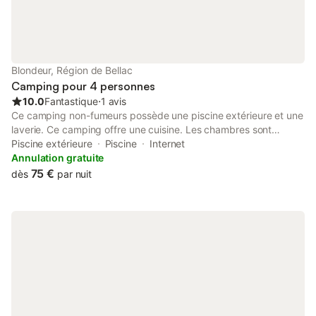
Blondeur, Région de Bellac
Camping pour 4 personnes
10.0
Fantastique
⋅
1 avis
Ce camping non-fumeurs possède une piscine extérieure et une
laverie. Ce camping offre une cuisine. Les chambres sont
dotées d'une cuisine avec une batterie de cuisine, de la
Piscine extérieure
Piscine
Internet
vaisselle et des ustensiles. Ce camping propose une piscine
Annulation gratuite
extérieure.
75 €
dès
par nuit