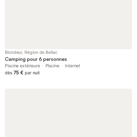
déjeuner est disponible sur demande. Cette propriété dispose
de directives pour aider les hôtes à trier correctement les
déchets. De plus amples informations sont fournies sur place.
Cette propriété dispose d'un éclairage à faible consommation
d'énergie. - Dîner Paiement 21,50 € par nuit
Blondeur, Région de Bellac
Camping pour 6 personnes
Piscine extérieure
Piscine
Internet
75 €
dès
par nuit