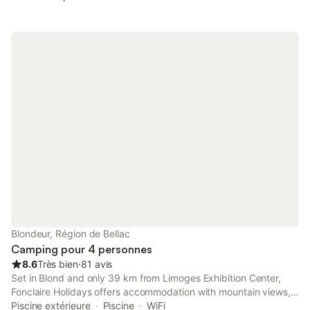
sécurité. Vous accueillir est un réel plaisir, Profitez de chaque
instant selon vos envies et votre rythme! Vos hôtes,FRANCK et
NADIA mettrons tout en oeuvre pour que votre séjour soit
inoubiable
Blondeur, Région de Bellac
Camping pour 4 personnes
8.6
Très bien
⋅
81 avis
Set in Blond and only 39 km from Limoges Exhibition Center,
Fonclaire Holidays offers accommodation with mountain views,
free WiFi and free private parking. The property has lake and
Piscine extérieure
Piscine
WiFi