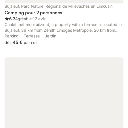
Bujaleuf, Parc Naturel Régional de Millevaches en Limousin
Camping pour 2 personnes
6.7
Agréable
⋅
12 avis
Chalet met mooi uitzicht, a property with a terrace, is located in
Bujaleuf, 36 km from Zénith Limoges Métropole, 26 km from
Porcelaine Golf Course, as well as 33 km from Limoges Town
Parking
Terrasse
Jardin
Hall.
45 €
dès
par nuit