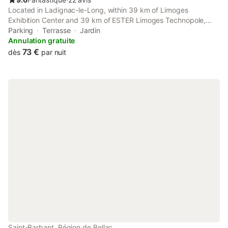
Located in Ladignac-le-Long, within 39 km of Limoges
Exhibition Center and 39 km of ESTER Limoges Technopole,
Canvas chill-out provides accommodation with a garden as well
Parking
Terrasse
Jardin
as free private parking for guests who drive.
Annulation gratuite
73 €
dès
par nuit
Saint-Barbant, Région de Bellac