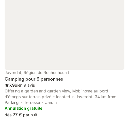
Javerdat, Région de Rochechouart
Camping pour 3 personnes
7.9
Bien
⋅
9 avis
Offering a garden and garden view, Mobilhome au bord
d'étangs sur terrain privé is located in Javerdat, 34 km from
ESTER Limoges Technopole and 34 km from Zénith Limoges
Parking
Terrasse
Jardin
Métropole. This property offers access to a terrace and free
Annulation gratuite
private parking.
77 €
dès
par nuit