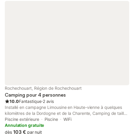
Rochechouart, Région de Rochechouart
Camping pour 4 personnes
10.0
Fantastique
⋅
2 avis
Installé en campagne Limousine en Haute-vienne à quelques
kilomètres de la Dordogne et de la Charente, Camping de taille
humaine, arboré de chênes et de haies, en bordure d'un étang
Piscine extérieure
Piscine
WiFi
de pêche, vous saurez apprécier le calme et la sérénité qui
Annulation gratuite
règnent sur le site et laisser vos enfants s'épanouir en toute
103 €
dès
par nuit