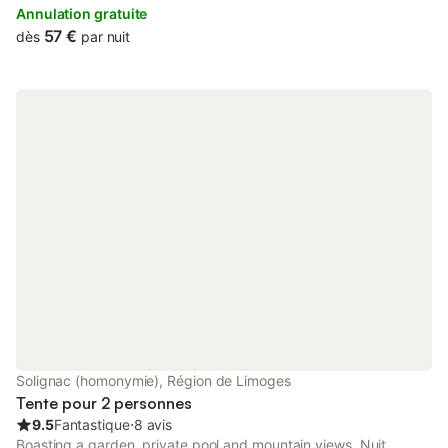
garden views, and is 41 km from ESTER Limoges Technopole.
Annulation gratuite
57 €
dès
par nuit
Solignac (homonymie), Région de Limoges
Tente pour 2 personnes
9.5
Fantastique
⋅
8 avis
Boasting a garden, private pool and mountain views, Nuit