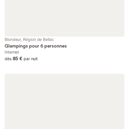
un accès complet au bloc sanitaire aménagé, y compris les
toilettes, et une utilisation gratuite de la machine à laver.
Blondeur, Région de Bellac
Glampings pour 6 personnes
Internet
85 €
dès
par nuit