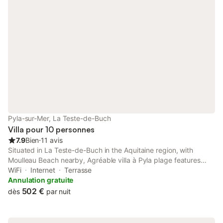
Pyla-sur-Mer, La Teste-de-Buch
Villa pour 10 personnes
7.9
Bien
⋅
11 avis
Situated in La Teste-de-Buch in the Aquitaine region, with
Moulleau Beach nearby, Agréable villa à Pyla plage features
accommodation with free WiFi and free private parking. Set 12
WiFi
Internet
Terrasse
km from La Coccinelle, the property provides a garden.
Annulation gratuite
502 €
dès
par nuit