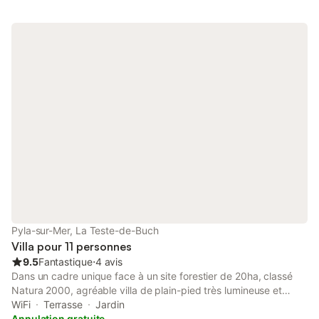
Pyla-sur-Mer, La Teste-de-Buch
Villa pour 11 personnes
9.5
Fantastique
⋅
4 avis
Dans un cadre unique face à un site forestier de 20ha, classé
Natura 2000, agréable villa de plain-pied très lumineuse et
ensoleillée de 160 m2 noyée dans la verdure sur un terrain de
WiFi
Terrasse
Jardin
2000 m2 à l'abris des regards. A proximité du centre du
Annulation gratuite