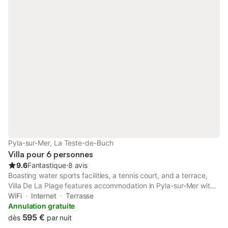
Pyla-sur-Mer, La Teste-de-Buch
Villa pour 6 personnes
9.6
Fantastique
⋅
8 avis
Boasting water sports facilities, a tennis court, and a terrace,
Villa De La Plage features accommodation in Pyla-sur-Mer with
free WiFi and sea views. A fitness room is available for guests.
WiFi
Internet
Terrasse
Annulation gratuite
595 €
dès
par nuit