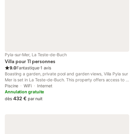
Pyla-sur-Mer, La Teste-de-Buch
Villa pour 11 personnes
9.0
Fantastique
⋅
1 avis
Boasting a garden, private pool and garden views, Villa Pyla sur
Mer is set in La Teste-de-Buch. This property offers access to a
terrace, free private parking and free WiFi. The property is non-
Piscine
WiFi
Internet
smoking and is situated 700 metres from Moulleau Beach.
Annulation gratuite
432 €
dès
par nuit