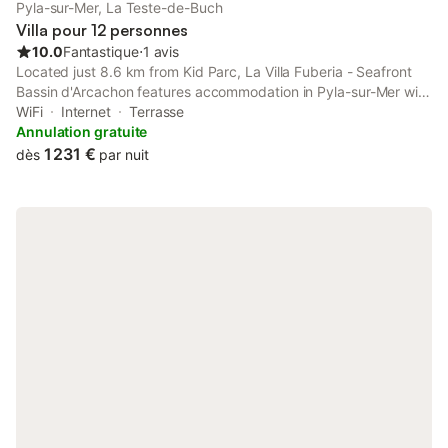
que d'un wc. Il y a néanmoins 4 vraies chambres pour 2
Pyla-sur-Mer, La Teste-de-Buch
personnes chacune.
Villa pour 12 personnes
10.0
Fantastique
⋅
1 avis
Located just 8.6 km from Kid Parc, La Villa Fuberia - Seafront
Bassin d'Arcachon features accommodation in Pyla-sur-Mer with
access to a garden, barbecue facilities, as well as a shared
WiFi
Internet
Terrasse
kitchen.
Annulation gratuite
1 231 €
dès
par nuit