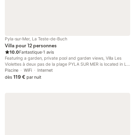
telles que ménage, draps, serviettes etc.. ne sont pas incluses
dans le prix de cette location. Si animaux de compagnie admis
(indiqué dans annonce), un supplément peut s'appliquer. Seuls
les équipements mentionnés spécifiquement dans cette
annonce sont présents. Un équipement non indiqué n'est pas
considéré comme présent. Sauf indication de borne de charge
électrique présente dans le logement, la recharge des véhicules
Pyla-sur-Mer, La Teste-de-Buch
électriques est interdite.
Villa pour 12 personnes
10.0
Fantastique
⋅
1 avis
Featuring a garden, private pool and garden views, Villa Les
Violettes à deux pas de la plage PYLA SUR MER is located in La
Teste-de-Buch. This beachfront property offers access to a
Piscine
WiFi
Internet
terrace and free WiFi.
119 €
dès
par nuit