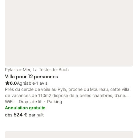
Pyla-sur-Mer, La Teste-de-Buch
Villa pour 12 personnes
6.0
Agréable
⋅
1 avis
Près du cercle de voile au Pyla, proche du Moulleau, cette villa
de vacances de 110m2 dispose de 5 belles chambres, d’une
grande piscine chauffée, une décoration soignée, le tout sur un
WiFi
Draps de lit
Parking
grand jardin naturel pylatais de 1000 m² entièrement clos. Les
Annulation gratuite
commerces et la plage sont accessibles à pied, le quartier est
524 €
dès
par nuit
parfait si vous rêvez de poser vos valises et ne plus reprendre
votre voiture… La villa peut accueillir 12 personnes (canapé lit
double inclus) Linge inclus (draps et serviettes) Dans un quartier