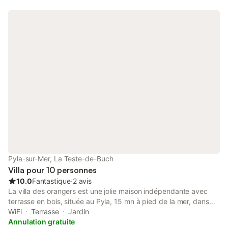
--------------------------------
Pyla-sur-Mer, La Teste-de-Buch
Villa pour 10 personnes
10.0
Fantastique
⋅
2 avis
La villa des orangers est une jolie maison indépendante avec
terrasse en bois, située au Pyla, 15 mn à pied de la mer, dans
quartier recherché de l'Ermitage, très calme et ensoleillé. La
WiFi
Terrasse
Jardin
maison est de plain pied avec 10 couchages. Jolie varangue
Annulation gratuite