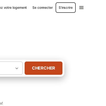
ez votre logement
Se connecter
S'inscrire
CHERCHER
·
·
·
Aquitaine
Gironde
Villas au Cap Ferret
x!