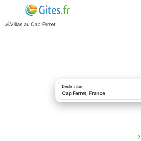
Villas au Cap Ferr
Destination
·
Gîtes et locations de vacances
Fr
2