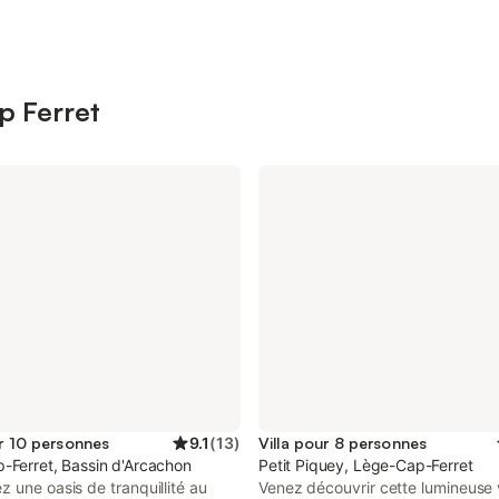
ap Ferret
ur 10 personnes
9.1
(
13
)
Villa pour 8 personnes
-Ferret, Bassin d'Arcachon
Petit Piquey, Lège-Cap-Ferret
 une oasis de tranquillité au
Venez découvrir cette lumineuse v