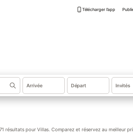
Télécharger l’app
Publi
et
Arrivée
Départ
Invités
·
·
·
ance
Sud de la France
Sud Ouest de France
Nouvelle-Aquitaine
71 résultats pour Villas. Comparez et réservez au meilleur pri