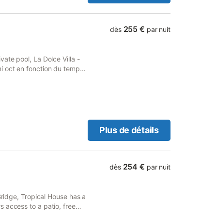
255 €
dès
par nuit
ate pool, La Dolce Villa -
i oct en fonction du temps
 Bordeaux.
Plus de détails
254 €
dès
par nuit
Bridge, Tropical House has a
 access to a patio, free
smoking and is set 3.