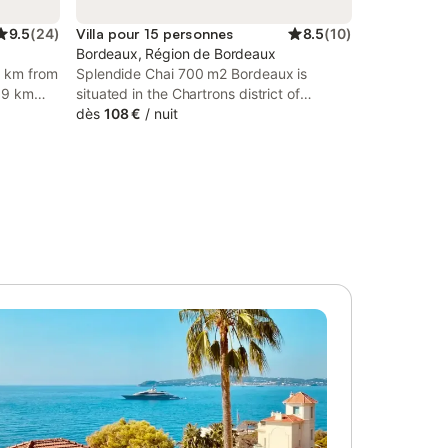
9.5
(
24
)
Villa pour 15 personnes
8.5
(
10
)
Bordeaux, Région de Bordeaux
8 km from
Splendide Chai 700 m2 Bordeaux is
.9 km
situated in the Chartrons district of
 Family
Bordeaux, 600 metres from CAPC Musee
dès
108 €
/
nuit
den, air
d'Art Contemporain, 1.3 km from Place de
easonal
la Bourse and 1.4 km from Grand Théâtre
de Bordeaux. The property is around 2.