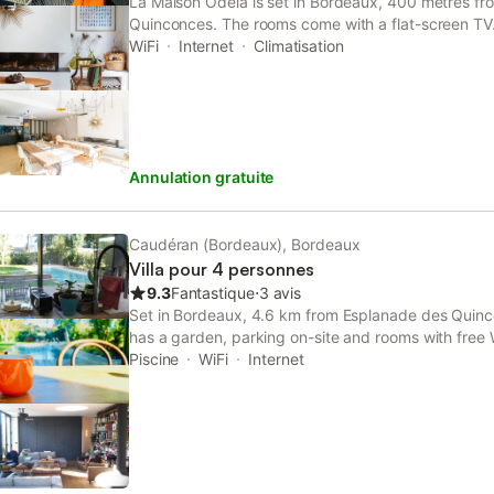
La Maison Odeia is set in Bordeaux, 400 metres f
Quinconces. The rooms come with a flat-screen TV.
featured in certain rooms. For your comfort, you will 
WiFi
Internet
Climatisation
hairdryer.
Annulation gratuite
Caudéran (Bordeaux), Bordeaux
Villa pour 4 personnes
9.3
Fantastique
⋅
3 avis
Set in Bordeaux, 4.6 km from Esplanade des Quin
has a garden, parking on-site and rooms with free 
views, this accommodation offers a terrace and a 
Piscine
WiFi
Internet