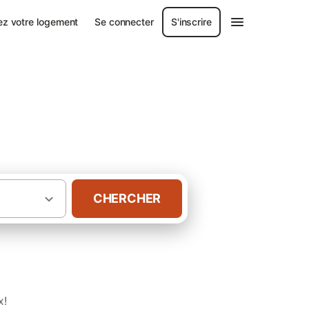
ez votre logement
Se connecter
S'inscrire
CHERCHER
·
·
·
e
Aquitaine
Gironde
Villas à Bordeaux
x!