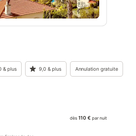
0
& plus
9,0
& plus
Annulation gratuite
110 €
dès
par nuit