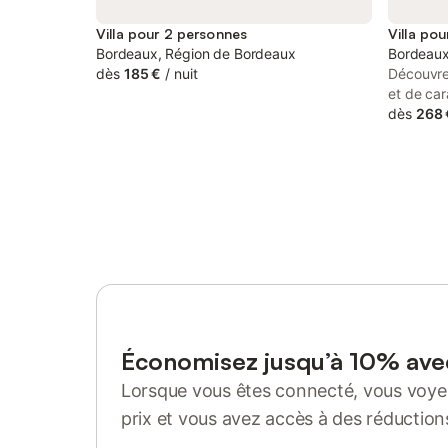
Villa pour 2 personnes
Villa po
Bordeaux, Région de Bordeaux
Bordeaux
dès
185 €
/
nuit
Découvre
et de ca
vacances
dès
268 
idéalemen
Bourgogn
historiqu
Bordeaux,
espace a
après une
grandes f
naturelle
élégants 
atmosphèr
L'espace 
pour se r
Économisez jusqu’à 10% av
endroit p
Lorsque vous êtes connecté, vous voyez
matinal a
de la vil
prix et vous avez accès à des réduction
privilégi