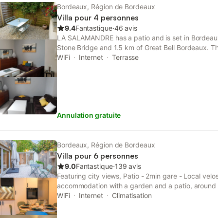
Bordeaux, Région de Bordeaux
Villa pour 4 personnes
9.4
Fantastique
⋅
46 avis
LA SALAMANDRE has a patio and is set in Bordeaux,
Stone Bridge and 1.5 km of Great Bell Bordeaux. Th
km from Grand Théâtre de Bordeaux, 4.8 km from 
WiFi
Internet
Terrasse
Annulation gratuite
Bordeaux, Région de Bordeaux
Villa pour 6 personnes
9.0
Fantastique
⋅
139 avis
Featuring city views, Patio - 2min gare - Local velo
accommodation with a garden and a patio, around 
WiFi
Internet
Climatisation