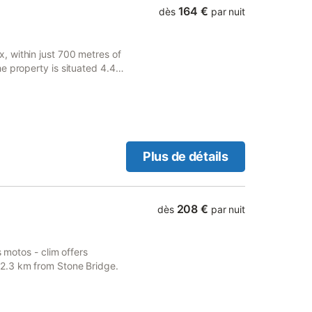
164 €
dès
par nuit
 within just 700 metres of
e property is situated 4.4
Bordeaux Cathedral and 4.
Plus de détails
208 €
dès
par nuit
s motos - clim offers
2.3 km from Stone Bridge.