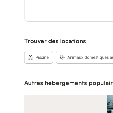
Se connecter ou s'inscrire
quelques 
de Borde
Garonne, 
boutiques
culture v
cuisine e
préparati
chambres 
Trouver des locations
reposant
Bordeaux
urbaine !
Piscine
Animaux domestiques au
Salon sp
confortab
Espace r
personnes
de douch
Autres hébergements populair
simples -
Extérieur