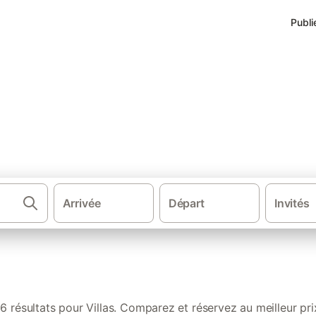
Publi
Arrivée
Départ
Invités
·
·
·
France
Sud de la France
Sud Ouest de France
Nouvelle-Aquitain
6 résultats pour Villas. Comparez et réservez au meilleur pri