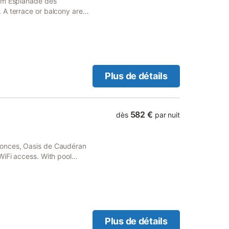
rom Esplanade des
 A terrace or balcony are
find free toiletries and a
Plus de détails
582 €
dès
par nuit
conces, Oasis de Caudéran
WiFi access. With pool
swimming pool.
Plus de détails