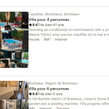
Caudéran (Bordeaux), Bordeaux
Villa pour 4 personnes
8.6
Très bien
⋅
41 avis
Featuring air-conditioned accommodation with a priv
Maison 100m2 avec piscine chauffée de mi mai à m
et température à Bordeaux Caudéran is located in
Piscine
WiFi
Internet
Bordeaux, Région de Bordeaux
Villa pour 6 personnes
8.8
Très bien
⋅
5 avis
In the Bastide district of Bordeaux, close to Stone 
garden and a washing machine. This property offers
private parking and free WiFi. The property is non-
WiFi
Internet
Terrasse