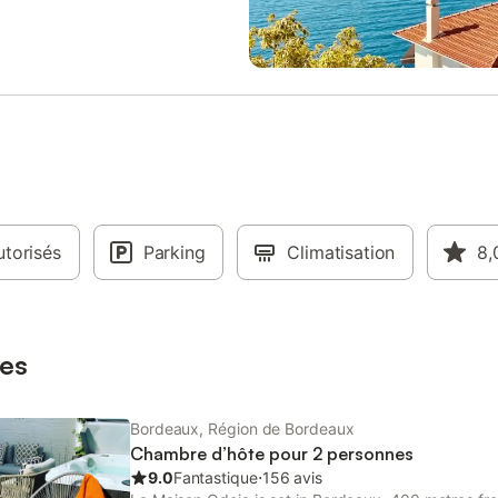
pas des plus belles attractions
aux. Promenez-vous le long de la
explorez les cafés animés et les
 à proximité, ou plongez dans la
iticole renommée de la ville. Une
ntièrement équipée facilite la
on des repas, tandis que les
douillettes assurent des nuits
es. Découvrez l'essence de
 dans cette charmante retraite
 Caractéristiques : Intérieur -
torisés
acieux avec des sièges
Parking
Climatisation
8,
les et accès à un balcon -
epas décloisonné pour 4
 - Cuisine bien équipée - Salle
e - Chambre avec deux lits
es
 Chambre avec lit king size
 -
Bordeaux, Région de Bordeaux
Chambre d’hôte pour 2 personnes
9.0
Fantastique
⋅
156 avis