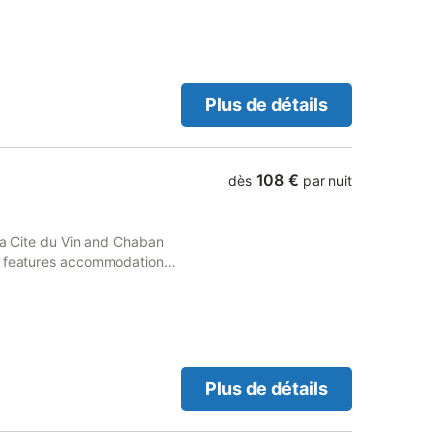
Plus de détails
108 €
dès
par nuit
 La Cite du Vin and Chaban
ux features accommodation
ty is around 3.
Plus de détails