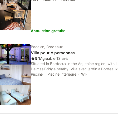
Annulation gratuite
Bacalan, Bordeaux
Villa pour 6 personnes
5.1
Agréable
⋅
13 avis
Situated in Bordeaux in the Aquitaine region, with
Delmas Bridge nearby, Villa avec jardin à Bordea
with free WiFi and free private parking. The proper
Piscine
Piscine intérieure
WiFi