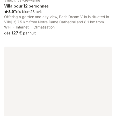
Villejuif, Val-de-Marne
Villa pour 12 personnes
8.9
Très bien
⋅
23 avis
Offering a garden and city view, Paris Dream Villa is situated in
Villejuif, 7.5 km from Notre Dame Cathedral and 8.1 km from
Paris-Gare-de-Lyon. This property offers access to a balcony,
WiFi
Internet
Climatisation
free private parking and free WiFi.
127 €
dès
par nuit