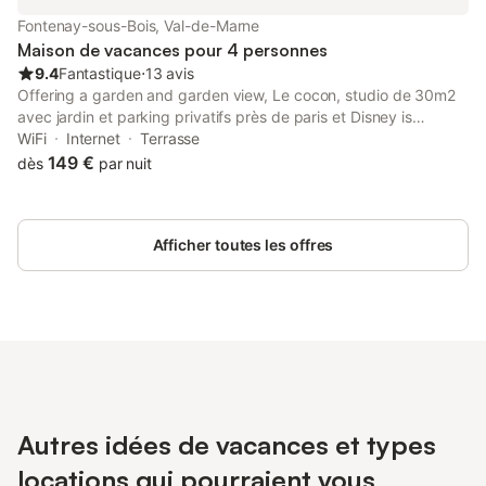
Fontenay-sous-Bois, Val-de-Marne
Maison de vacances pour 4 personnes
9.4
Fantastique
⋅
13 avis
Offering a garden and garden view, Le cocon, studio de 30m2
avec jardin et parking privatifs près de paris et Disney is
situated in Fontenay-sous-Bois, 8.8 km from Opéra Bastille and
WiFi
Internet
Terrasse
11 km from Notre Dame Cathedral.
149 €
dès
par nuit
Afficher toutes les offres
Autres idées de vacances et types
locations qui pourraient vous