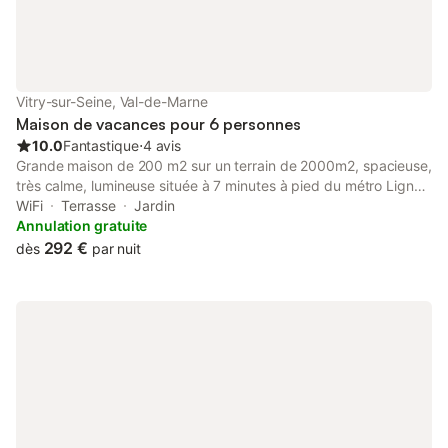
Vitry-sur-Seine, Val-de-Marne
Maison de vacances pour 6 personnes
10.0
Fantastique
⋅
4 avis
Grande maison de 200 m2 sur un terrain de 2000m2, spacieuse,
très calme, lumineuse située à 7 minutes à pied du métro Ligne
7 (Villejuif Paul Vaillant Couturier) - Bus à 2 minutes à pied.
WiFi
Terrasse
Jardin
Direct centre de Paris en 20 minutes (Chatelet). Tout les
Annulation gratuite
avantages de Paris sans les inconvénients. Proche tous
292 €
dès
par nuit
commerces, boulangerie artisanale, marché Bio... Nous serons
heureux de vous faire découvrir la vie parisienne et la cuisine
française. Soyez bienvenue à la maison !! Anne, Carole, Jean
Paul & Eric