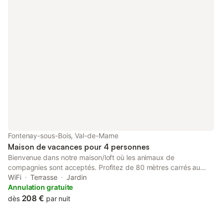
Fontenay-sous-Bois, Val-de-Marne
Maison de vacances pour 4 personnes
Bienvenue dans notre maison/loft où les animaux de
compagnies sont acceptés. Profitez de 80 mètres carrés au
clame avec jardin privatif, entièrement refaite à neuf avec place
WiFi
Terrasse
Jardin
de parking sécurisée, située en arrière cour loin de la rue dans le
Annulation gratuite
quartier résidentiel et vivant "Le Plateau", à Fontenay-sous-Bois.
208 €
dès
par nuit
Nous sommes impatients de vous accueillir dans notre havre de
paix et de vous offrir une expérience de détente inoubliable.