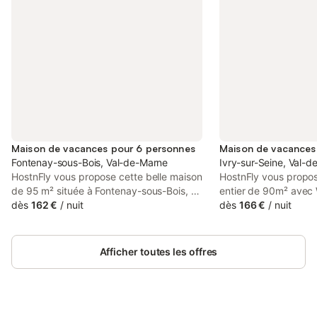
Maison de vacances pour 6 personnes
Maison de vacances
Fontenay-sous-Bois, Val-de-Marne
Ivry-sur-Seine, Val-
HostnFly vous propose cette belle maison
HostnFly vous propo
de 95 m² située à Fontenay-sous-Bois, à
entier de 90m² avec W
quelques minutes à pied du RER A, direct
dès
162 €
/
nuit
les équipements néce
dès
166 €
/
nuit
pour Châtelet-les-Halles. Parfaite pour
séjour agréable et peu
accueillir jusqu’à 6 voyageurs, elle
6 personnes. Très bon
dispose du wifi, d’une terrasse et de tout
Logement Bienvenue 
Afficher toutes les offres
le confort nécessaire pour un séjour
maison de ville de 90
agréable en région parisienne. Très bon
Seine, une adresse idé
séjour ! ## Logement Ce beau logement
moderne et sérénité p
à Fontenay-sous-Bois est idéal pour un
groupe. Ce logement