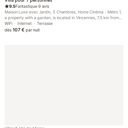
Villa pour 7 personnes
9.5
Fantastique
⋅
9 avis
Maison Luxe avec Jardin, 5 Chambres, Home Cinéma - Métro 1,
a property with a garden, is located in Vincennes, 7.5 km from
Paris-Gare-de-Lyon, 7.5 km from Notre Dame Cathedral, as well
WiFi
Internet
Terrasse
as 7.6 km from Pompidou Centre.
107 €
dès
par nuit