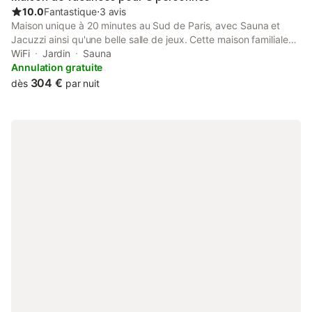
10.0
Fantastique
⋅
3 avis
Maison unique à 20 minutes au Sud de Paris, avec Sauna et
Jacuzzi ainsi qu'une belle salle de jeux. Cette maison familiale
sera vous accueillir le temps de vos vacances (ou week-end) en
WiFi
Jardin
Sauna
famille. Vous vous y sentirez comme chez vous.
Annulation gratuite
304 €
dès
par nuit