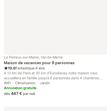
Le Perreux-sur-Marne, Val-de-Marne
Maison de vacances pour 8 personnes
10.0
Fantastique
⋅
4 avis
A 12 km de Paris et 20 km d’Eurodisney notre maison vous
accueillera en famille jusqu’à 8 personnes dans 4 chambres
Grand jardin, piscine extérieur sauna, jeux pour enfants BBQ
WiFi
Climatisation
Jardin
plancha… Un espace exceptionnel pour passer des vacances
Annulation gratuite
en famille à proximité de la capitale La piscine extérieure
447 €
dès
par nuit
chauffée est ouverte entre juin et septembre…