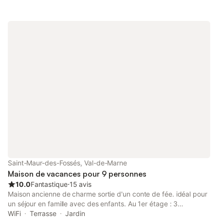
Saint-Maur-des-Fossés, Val-de-Marne
Maison de vacances pour 9 personnes
10.0
Fantastique
⋅
15 avis
Maison ancienne de charme sortie d'un conte de fée. idéal pour
un séjour en famille avec des enfants. Au 1er étage : 3
chambres spacieuses dont 3 doubles et 1 salle de bain avec
WiFi
Terrasse
Jardin