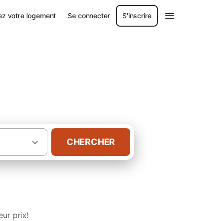
ez votre logement
Se connecter
S'inscrire
CHERCHER
·
 Est
Gîtes avec piscine dans les Vosges
ur prix!