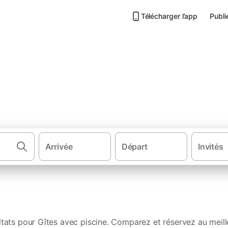
Télécharger l’app
Publi
e dans les Vosges
Arrivée
Départ
Invités
·
Gîtes et locations de vacances
Grand
ltats pour Gîtes avec piscine. Comparez et réservez au meille