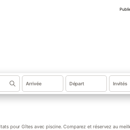
Publi
 dans l' Aube
Arrivée
Départ
Invités
·
Gîtes et locations de vacances
G
ltats pour Gîtes avec piscine. Comparez et réservez au meille