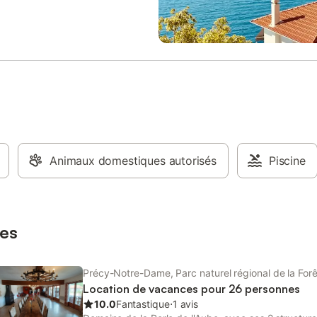
jours après état des lieux À seul
km de Troyes et 15 km de Romilly
Seine, découvrez cette ancienne
champenoise réaménagée dans u
calme et verdoyant, propice à la 
au partage et à la découverte. A
de votre séjour, vous pourrez visi
Ferme Pédagogique et notre Cen
Équestre (5 min à pied). Dans le v
vous trouverez tous les commerc
proximité. Idéal pour réunions de 
Animaux domestiques autorisés
Le ménage de fin de séjour (hors
Piscine
poubelles, cuisine, barbecue), le
le linge de lit. La taxe de séjour.
es
Précy-Notre-Dame, Parc naturel régional de la Forê
Location de vacances pour 26 personnes
10.0
Fantastique
⋅
1 avis