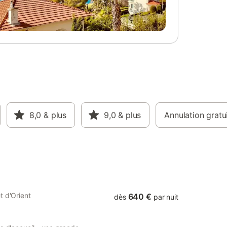
ement 30
partagé entre notre métier de vignerons et
-sur-
votre accueil , nous vous remercions de ne
 ferme
pas séjourner dans la propriété en journée
n cadre
(entre 10 h à 17h30)
détente,
u cours
te notre
tre
illage
es de
famille
8,0
& plus
9,0
& plus
Annulation gratu
s charges,
t d'Orient
640 €
dès
par nuit