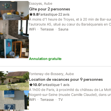
Essoyes, Aube
Gîte pour 2 personnes
9.8
Fantastique
⋅
22 avis
À moins d'1 heure de Troyes, et à 20 min de Bar-su
l'autoroute A5, situé au cœur du Barséquanais en
provenance de Paris et du Nord : autoroute A5, sor
WiFi
Terrasse
Sauna
Bar-sur-Seine, km 156 En provenance de Lyon : auto
sous-la-Ferté Venez profiter de la douceur de vivre 
tant inspiré Auguste Renoir ! Annie vous accueillera
convivialité dans sa maison située au centre du bo
partie indépendante de la maison, chacune des 2 c
Annulation gratuite
Accès Wifi gratuit. • 1 chambre avec lit double, sal
WC séparé attenant à la chambre • 1 chambre avec 2
avec cabine de douche et WC Lit bébé à disposition
d’un lit pliant d’appoint. Sur le palier, entre les 2 c
Fontenay-de-Bossery, Aube
cabine à Infrarouge, jeux, livres, tisanerie, … Parki
Location de vacances pour 9 personnes
comprend la nuitée avec petit déjeuner et taxe de s
10.0
Fantastique
⋅
1 avis
toilette et draps fournis.
À 1h00 de Paris, à proximité du château de La Mott
Nogent-sur-Seine (musée Camille Claudel), dans un 
vous serez accueillis dans un gîte classé 3 étoiles,
WiFi
Terrasse
TV
lumineux. Logement neuf, 3 chambres, pièce à vivre
salles d'eau, 2 WC. Une chambre est de plain pie