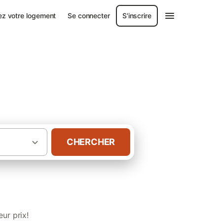
ez votre logement
Se connecter
S'inscrire
CHERCHER
·
rand Est
Gîtes avec piscine dans l' Aube
ur prix!