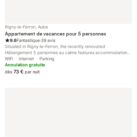
Rigny-le-Ferron, Aube
Appartement de vacances pour 5 personnes
9.6
Fantastique
⋅
39 avis
Situated in Rigny-le-Ferron, the recently renovated
Hébergement 5 personnes au calme features accommodation
43 km from Troyes Train Station and 44 km from Espace
WiFi
Internet
Parking
Argence.
Annulation gratuite
73 €
dès
par nuit