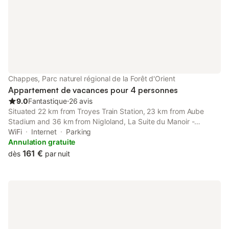
Chappes, Parc naturel régional de la Forêt d'Orient
Appartement de vacances pour 4 personnes
9.0
Fantastique
⋅
26 avis
Situated 22 km from Troyes Train Station, 23 km from Aube
Stadium and 36 km from Nigloland, La Suite du Manoir -
Champagne et Sérénité provides accommodation set in
WiFi
Internet
Parking
Chappes. This property offers access to a terrace, free private
Annulation gratuite
parking and free...
161 €
dès
par nuit