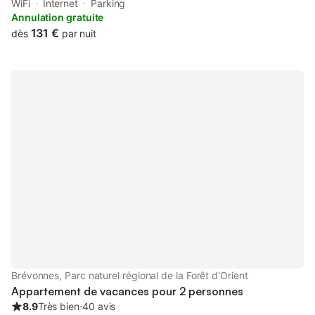
from Troyes Train Station. This property offers access to a
WiFi
Internet
Parking
terrace and free private parking.
Annulation gratuite
131 €
dès
par nuit
Brévonnes, Parc naturel régional de la Forêt d'Orient
Appartement de vacances pour 2 personnes
8.9
Très bien
⋅
40 avis