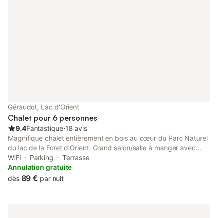
Géraudot, Lac d'Orient
Chalet pour 6 personnes
9.4
Fantastique
⋅
18 avis
Magnifique chalet entièrement en bois au cœur du Parc Naturel
du lac de la Foret d'Orient. Grand salon/salle à manger avec
grand baie vitrée sur terrasse et salon de jardin. En hiver le
WiFi
Parking
Terrasse
poêle agrémentera vos soirées. De nombreuse activités sont
Annulation gratuite
disponible : Golf, équitation, Vélo, randonnées, voile.... Le chalet
89 €
dès
par nuit
est a proximité du lac (1 km de la plage) et proximité de Troyes
( 20 km ) et ces magasins d'usine ainsi que son centre ville
moyenâgeux.