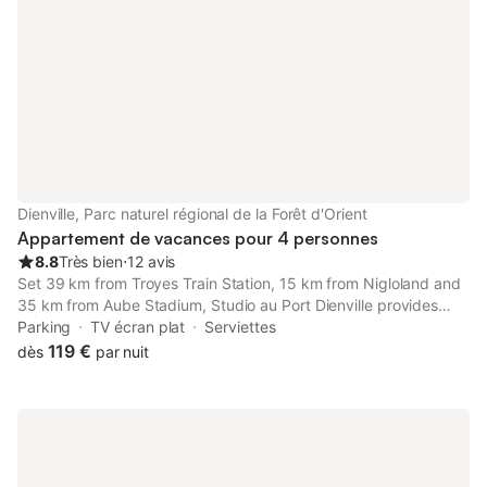
Dienville, Parc naturel régional de la Forêt d'Orient
Appartement de vacances pour 4 personnes
8.8
Très bien
⋅
12 avis
Set 39 km from Troyes Train Station, 15 km from Nigloland and
35 km from Aube Stadium, Studio au Port Dienville provides
accommodation situated in Dienville.
Parking
TV écran plat
Serviettes
119 €
dès
par nuit