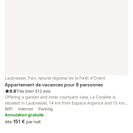
Laubressel, Parc naturel régional de la Forêt d'Orient
Appartement de vacances pour 8 personnes
8.8
Très bien
⋅
312 avis
Offering a garden and inner courtyard view, La Coraline is
situated in Laubressel, 14 km from Espace Argence and 15 km
from Troyes Train Station. This property offers access to a
WiFi
Internet
Parking
terrace and free private parking.
Annulation gratuite
151 €
dès
par nuit