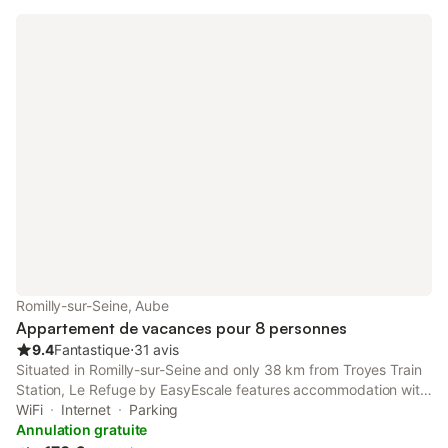
Romilly-sur-Seine, Aube
Appartement de vacances pour 8 personnes
9.4
Fantastique
⋅
31 avis
Situated in Romilly-sur-Seine and only 38 km from Troyes Train
Station, Le Refuge by EasyEscale features accommodation with
inner courtyard views, free WiFi and free private parking.
WiFi
Internet
Parking
Annulation gratuite