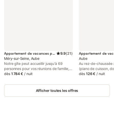
Appartement de vacances pour 69 personnes
9.9
(
21
)
Méry-sur-Seine, Aube
Aube
Notre gîte peut accueillir jusqu'à 69
Au rez-de-chaussée :
personnes pour vos réunions de famille,
(piano de cuisson, do
séminaires ou stages professionnels,
dès
1 784 €
/
nuit
avec coin repas, piè
dès
126 €
/
nuit
séjours associatifs, scolaires ou sportifs
avec coin repas et e
ou encore des événements en petit
avec lave-mains. A l
comité. Les équipements du gîte : - 18
: une chambre (1 lit 
Afficher toutes les offres
chambres confortables réparties sur 2
chambres (2 lits sim
bâtiments - 1 grande salle à manger de
(3 lits simples), une 
80 m² - 1 cuisine professionnelle toute
+ 2 lits simples). Opti
équipée - 1 salle d'activités pour vos
linge de toilette : 6 €