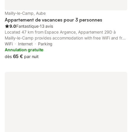
Mailly-le-Camp, Aube
Appartement de vacances pour 3 personnes
9.0
Fantastique
⋅
13 avis
Located 47 km from Espace Argence, Appartement 29D à
Mailly-le-Camp provides accommodation with free WiFi and free
private parking. Set 42 km from Aube Stadium, the property
WiFi
Internet
Parking
features a garden.
Annulation gratuite
65 €
dès
par nuit