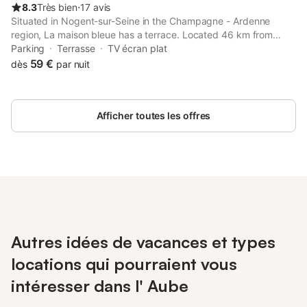
8.3
Très bien
⋅
17 avis
Situated in Nogent-sur-Seine in the Champagne - Ardenne
region, La maison bleue has a terrace. Located 46 km from
Senonais Golf Course, the property features a garden. The
Parking
Terrasse
TV écran plat
property is non-smoking and is set 44 km from Fontenailles Golf
59 €
dès
par nuit
Course.
Afficher toutes les offres
Autres idées de vacances et types
locations qui pourraient vous
intéresser dans l' Aube