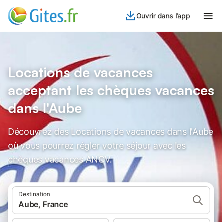
Ouvrir dans l’app
Locations de vacances
acceptant les chèques vacances
dans l'Aube
Découvrez des Locations de vacances dans l'Aube
où vous pourrez régler votre séjour avec les
chèques vacances ANCV.
Destination
Aube, France