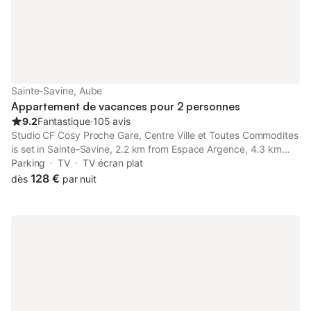
Sainte-Savine, Aube
Appartement de vacances pour 2 personnes
9.2
Fantastique
⋅
105 avis
Studio CF Cosy Proche Gare, Centre Ville et Toutes Commodites
is set in Sainte-Savine, 2.2 km from Espace Argence, 4.3 km
from Aube Stadium, and 50 km from Nigloland. The property is
Parking
TV
TV écran plat
located 1.7 km from Tool and Trade Museum, 2.
128 €
dès
par nuit