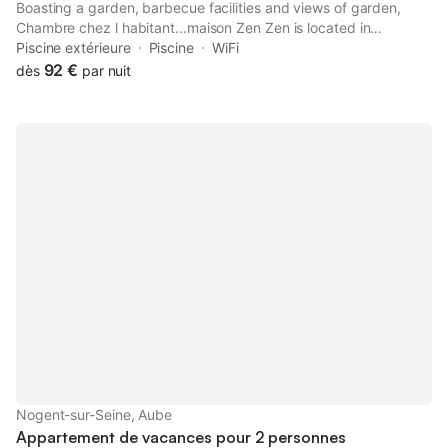
Boasting a garden, barbecue facilities and views of garden,
Chambre chez l habitant...maison Zen Zen is located in
Brévonnes, 28 km from Espace Argence. Featuring a shared
Piscine extérieure
Piscine
WiFi
kitchen, this property also provides guests with an outdoor
92 €
dès
par nuit
fireplace.
Nogent-sur-Seine, Aube
Appartement de vacances pour 2 personnes