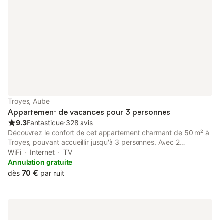
charges, le linge de lit. La taxe de séjour.
Troyes, Aube
Appartement de vacances pour 3 personnes
9.3
Fantastique
⋅
328 avis
Découvrez le confort de cet appartement charmant de 50 m² à
Troyes, pouvant accueillir jusqu'à 3 personnes. Avec 2
chambres, une salle de bains moderne comprenant une
WiFi
Internet
TV
baignoire qui sert aussi de douche, et toutes les commodités
Annulation gratuite
essentielles, vous pourrez profiter d'une agréable et relaxante
70 €
dès
par nuit
escapade. - Localisation centrale à proximité des attractions
locales - Entièrement équipé avec tous les appareils nécessaires
- Ménage et services inclus dans le tarif Extérieur :
L'appartement dispose d'une belle cour végétale où vous