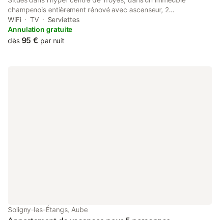
champenois entièrement rénové avec ascenseur, 2
appartements de 50m² avec : - 1 chambre équipée d’un lit
WiFi
TV
Serviettes
double (160x200) - Salon, salle à manger avec un canapé
Annulation gratuite
convertible 2 couchages (2x80x200) - cuisine équipé avec lave
95 €
dès
par nuit
vaisselle
Soligny-les-Étangs, Aube