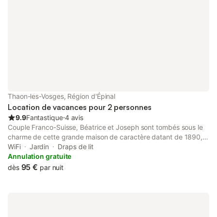
Thaon-les-Vosges, Région d'Épinal
Location de vacances pour 2 personnes
9.9
Fantastique
⋅
4 avis
Couple Franco-Suisse, Béatrice et Joseph sont tombés sous le
charme de cette grande maison de caractère datant de 1890,
et l’ont entièrement rénovée en 2020 avec pour objectif d’ouvrir
WiFi
Jardin
Draps de lit
cette maison aux voyageurs. Accueil chaleureux, convivialité,
Annulation gratuite
services personnalisés, tout le charme d’une maison d’hôtes
95 €
dès
par nuit
incomparable avec celui d’un hôtel. Béatrice, diplômée de
l'école hôtelière de Strasbourg, a travaillé dans la restauration
en France, puis 27 années en Suisse, dans l'éducation puis
l'hôtellerie, pour revenir s'installer dans son pays natal et région
de cœur, les Vosges et la Lorraine. Joseph, actuellement maître