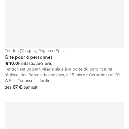
hors fériés semaine à partir de 1400e bois à volonté pour la
cheminée électricité en sus linge de maison, draps, serviettes,
torchons inclus Forfait ménage 100€ en sus, rendu cuisine
propre rangée Bien sûr état correct, merci beaucoup
Tendon (Vosges), Région d'Épinal
Gîte pour 6 personnes
10.0
Fantastique
⋅
2 avis
Tendon est un petit village situé à la porte du parc naturel
régional des Ballons des Vosges, à 15 min de Gérardmer et 20
min d’Épinal. Chalet en rondins pour 6 personnes, terrasse
WiFi
Terrasse
Jardin
privative, abris voitures. Sur place sentiers pédestres, petite et
67 €
dès
par nuit
grande cascades de Tendon.