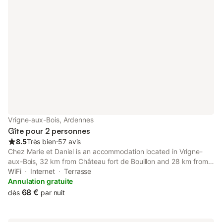
Vrigne-aux-Bois, Ardennes
Gîte pour 2 personnes
8.5
Très bien
⋅
57 avis
Chez Marie et Daniel is an accommodation located in Vrigne-
aux-Bois, 32 km from Château fort de Bouillon and 28 km from
Ardennes Golf Course. This property offers access to a terrace,
WiFi
Internet
Terrasse
free private parking and free WiFi.
Annulation gratuite
68 €
dès
par nuit