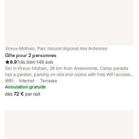
Vireux-Molhain, Parc naturel régional des Ardennes
Gîte pour 2 personnes
8.9
Très bien
⋅
149 avis
Set in Vireux-Molhain, 28 km from Anseremme, Camp paradis
has a garden, parking on-site and rooms with free WiFi access.
The property features garden and city views, and is 24 km from
WiFi
Internet
Terrasse
Florennes Avia Golf Club.
Annulation gratuite
72 €
dès
par nuit