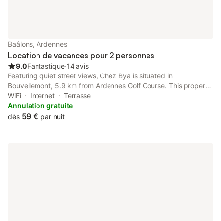
Baâlons, Ardennes
Location de vacances pour 2 personnes
9.0
Fantastique
⋅
14 avis
Featuring quiet street views, Chez Bya is situated in
Bouvellemont, 5.9 km from Ardennes Golf Course. This property
offers access to a terrace, free private parking and free WiFi.
WiFi
Internet
Terrasse
Annulation gratuite
59 €
dès
par nuit