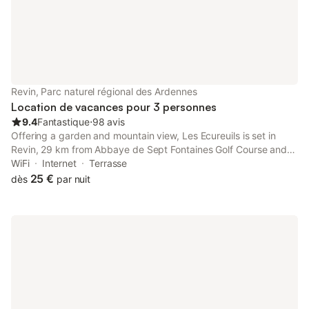
Revin, Parc naturel régional des Ardennes
Location de vacances pour 3 personnes
9.4
Fantastique
⋅
98 avis
Offering a garden and mountain view, Les Ecureuils is set in
Revin, 29 km from Abbaye de Sept Fontaines Golf Course and
50 km from Anseremme. This property offers access to a
WiFi
Internet
Terrasse
terrace, table tennis, free private parking and free WiFi.
25 €
dès
par nuit