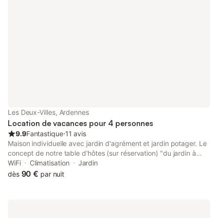
Les Deux-Villes, Ardennes
Location de vacances pour 4 personnes
9.9
Fantastique
⋅
11 avis
Maison individuelle avec jardin d'agrément et jardin potager. Le
concept de notre table d'hôtes (sur réservation) "du jardin à
l'assiette". Notre slogan: VOTRE SATISFACTION FERA NOTRE
WiFi
Climatisation
Jardin
REPUTATION ! Deux chambres familiales avec salles de bain et
90 €
dès
par nuit
WC privatifs. Secteur très calme, à la campagne. Vous pourrez
profiter du jardin d'agrément, arboré et fleuri, des transats, du
terrain de pétanque. Si nous partageons les mêmes passions
vous pourrez bénéficier de cours de cuisine, de peinture l'huile