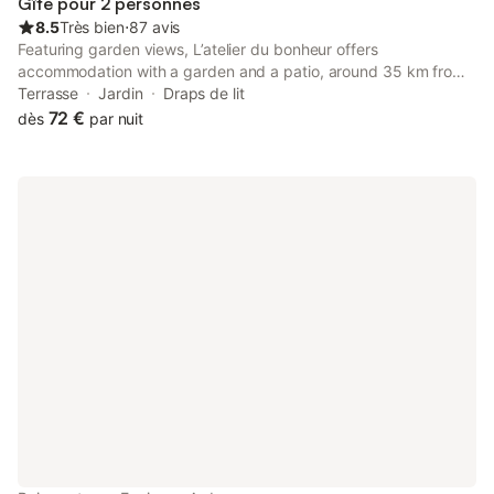
Gîte pour 2 personnes
8.5
Très bien
⋅
87 avis
Featuring garden views, L’atelier du bonheur offers
accommodation with a garden and a patio, around 35 km from
Château fort de Bouillon. This property offers access to a
Terrasse
Jardin
Draps de lit
terrace and free private parking.
72 €
dès
par nuit