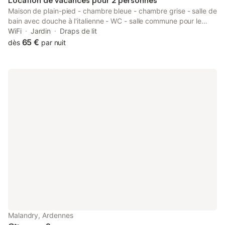
Location de vacances pour 2 personnes
Maison de plain-pied - chambre bleue - chambre grise - salle de
bain avec douche à l'italienne - WC - salle commune pour le
petit déjeuner et repas sur demande - terrain clos - terrasse
WiFi
Jardin
Draps de lit
extérieure - WiFi - parking - abri pour vélos et motos N'accepte
65 €
dès
par nuit
pas les animaux 9 km de Rethel 40 km de Reims 44 km de
Charleville-Mézières Voie verte à proximité traversant le
département Gare TGV à Rethel (45 min de Paris) Office du
tourisme à Rethel Chambre bleue spacieuse et agréable 65 €
par nuit
Malandry, Ardennes