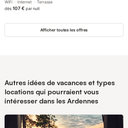
Ardennes Golf Course. This property offers access to a terrace,
WiFi
Internet
Terrasse
free private parking and free WiFi.
107 €
dès
par nuit
Afficher toutes les offres
Autres idées de vacances et types
locations qui pourraient vous
intéresser dans les Ardennes