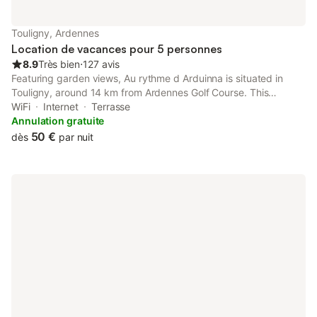
Touligny, Ardennes
Location de vacances pour 5 personnes
8.9
Très bien
⋅
127 avis
Featuring garden views, Au rythme d Arduinna is situated in
Touligny, around 14 km from Ardennes Golf Course. This
property offers access to a terrace, free private parking and
WiFi
Internet
Terrasse
free WiFi.
Annulation gratuite
50 €
dès
par nuit