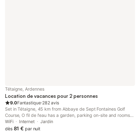
Tétaigne, Ardennes
Location de vacances pour 2 personnes
9.0
Fantastique
⋅
282 avis
Set in Tétaigne, 45 km from Abbaye de Sept Fontaines Golf
Course, O fil de l'eau has a garden, parking on-site and rooms
with free WiFi access. There is a private entrance at the bed
WiFi
Internet
Jardin
and breakfast for the convenience of those who stay.
81 €
dès
par nuit