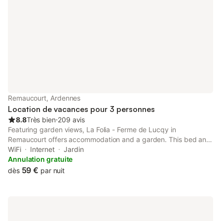
Remaucourt, Ardennes
Location de vacances pour 3 personnes
8.8
Très bien
⋅
209 avis
Featuring garden views, La Folia - Ferme de Lucqy in
Remaucourt offers accommodation and a garden. This bed and
breakfast features free private parking, a shared kitchen and
WiFi
Internet
Jardin
free WiFi.
Annulation gratuite
59 €
dès
par nuit