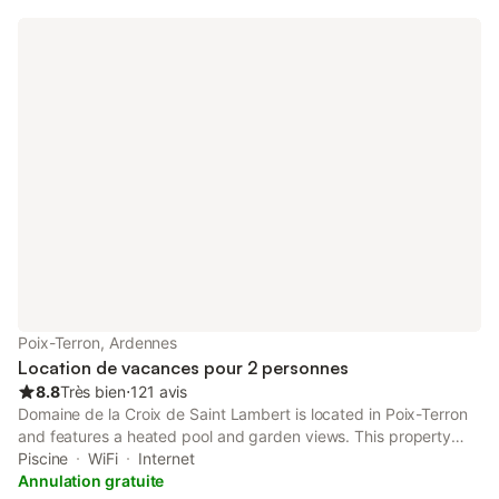
Poix-Terron, Ardennes
Location de vacances pour 2 personnes
8.8
Très bien
⋅
121 avis
Domaine de la Croix de Saint Lambert is located in Poix-Terron
and features a heated pool and garden views. This property
offers access to a terrace and free private parking.
Piscine
WiFi
Internet
Annulation gratuite