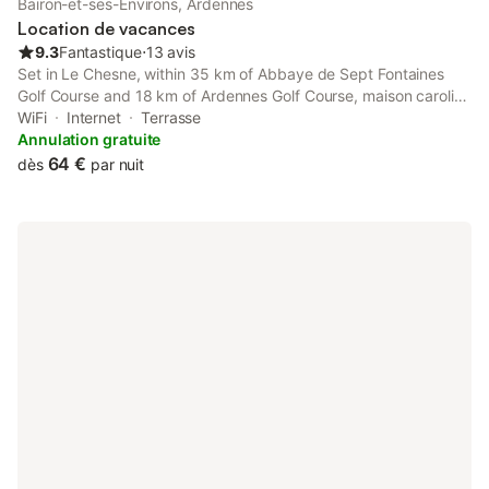
Bairon-et-ses-Environs, Ardennes
Location de vacances
9.3
Fantastique
⋅
13 avis
Set in Le Chesne, within 35 km of Abbaye de Sept Fontaines
Golf Course and 18 km of Ardennes Golf Course, maison caroline
bairon offers accommodation with a garden as well as free
WiFi
Internet
Terrasse
private parking for guests who drive. The property has lake
Annulation gratuite
views.
64 €
dès
par nuit