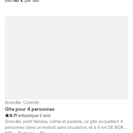
60 €
dès
par nuit
Michel (50 minutes), environ 100 km des plages du
débarquement (soit à 1h00 de route), 20 minutes de Villedieu-
les-Poêles, à une heure de Caen. Nous pouvons vous indiquer
des lieux sympathiques pour vous restaurer. ACCÈS CENTRE-
VILLE et GARE par AUTOBUS MUNICIPAUX GRATUITS ne
circulent pas les dimanches et jours fériés. Garage pour vélos et
motos sécurisé et gratuit. Faites plaisir ! Offrez un chèque
cadeau. selon les raisons, nous pouvons annuler jusqu'à la veille.
Grosville, Cotentin
Gîte pour 4 personnes
9.7
Fantastique
⋅
2 avis
Grosville, petit hameau calme et paisible, ce gîte accueillant 4
personnes dans un endroit sans circulation, et à 6 km DE BORD