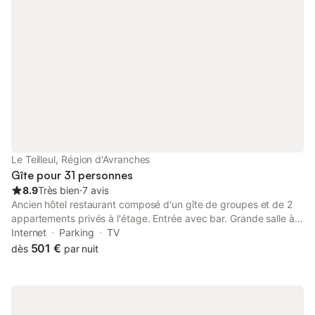
possibilité de louer le linge de maison et les serviettes 50 euros
supplément pour le ménage a la fin de séjour 60 euros
Le Teilleul, Région d'Avranches
Gîte pour 31 personnes
8.9
Très bien
⋅
7 avis
Ancien hôtel restaurant composé d'un gîte de groupes et de 2
appartements privés à l'étage. Entrée avec bar. Grande salle à
manger (80 places assises). Cuisine professionnelle (Grand
Internet
Parking
TV
piano cuisson+friteuse+plancha, réfrigérateurs, congélateur,
501 €
dès
par nuit
four, espace plonge, lave-vaisselle). 2 wc. Salon espace détente
(TV, internet, baby-foot, ping-pong). Chambre 1 (accès PMR)
(lit 160x200+lit 90x190) avec salle d'eau privative & wc.
Chambres 2, 4 et 6 (2 lits 90x190, salle d'eau & wc privatifs et