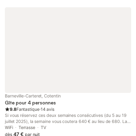
Barneville-Carteret, Cotentin
Gîte pour 4 personnes
9.8
Fantastique
⋅
14 avis
Si vous réservez ces deux semaines consécutives (du 5 au 19
juillet 2025), la semaine vous coutera 640 € au lieu de 680. La
maison a été entièrement rénovée pour en faire un gîte très
WiFi
Terrasse
TV
confortable et spacieux. Une terrasse à l'arrière de la maison
47 €
dès
par nuit