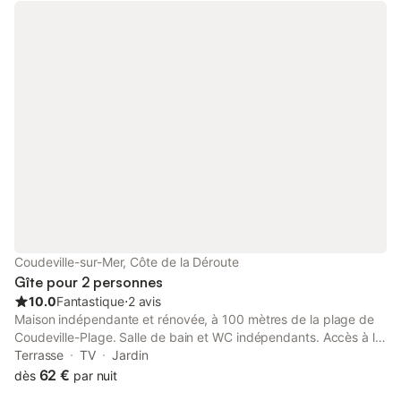
ouest, clos de mur, protégé des regards ; salon de jardin,
barbecue. Électricité en supplément d'octobre à avril : 30 € PAR
SEJOUR Location de linge de lit 25€ par lit Location de linge de
toilette 4.50€ / serviette Ménage de sortie 75€
Coudeville-sur-Mer, Côte de la Déroute
Gîte pour 2 personnes
10.0
Fantastique
⋅
2 avis
Maison indépendante et rénovée, à 100 mètres de la plage de
Coudeville-Plage. Salle de bain et WC indépendants. Accès à la
terrasse. Lit de 160 et deux lits de 90 ou un lit de 180 Lit bébé à
Terrasse
TV
Jardin
disposition. TV dans chaque chambre.
62 €
dès
par nuit