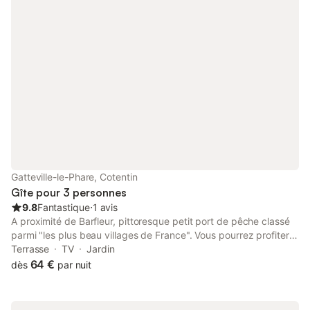
minimum 4 nuits période du Jour de l'An et Noël Location
minimum 3 nuits si jour férié
Gatteville-le-Phare, Cotentin
Gîte pour 3 personnes
9.8
Fantastique
⋅
1 avis
A proximité de Barfleur, pittoresque petit port de pêche classé
parmi "les plus beau villages de France". Vous pourrez profiter
de l'environnement très calme de cette CHARMANTE MAISON
Terrasse
TV
Jardin
TYPIQUE en granite, avec toit en schiste (ancienne boulangerie
64 €
dès
par nuit
avec four à pain) de 60 m² restaurée avec soin. Le jardin de
700 m² est très agréable, calme et arboré, il est clos. il y a une
cabane de jardin pour ranger vos vélos, mobilier de jardin et