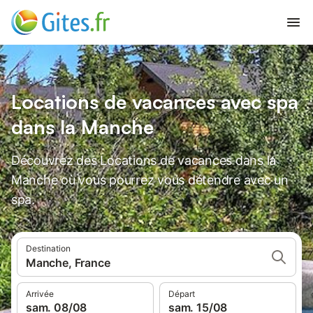
Locations de vacances avec spa
dans la Manche
Découvrez des Locations de vacances dans la
Manche où vous pourrez vous détendre avec un
spa.
Destination
Manche, France
Arrivée
Départ
sam. 08/08
sam. 15/08