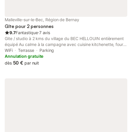
Malleville-sur-le-Bec, Région de Bernay
Gîte pour 2 personnes
9.7
Fantastique
⋅
7 avis
Gite / studio à 2 kms du village du BEC HELLOUIN entièrement
équipé Au calme à la campagne avec cuisine kitchenette, four
et micro-ondes. Frigo, plaques électriques, vaisselles Chambre
WiFi
Terrasse
Parking
donnant sur terrasse, grand lit de 160x200, étagères, salle
Annulation gratuite
d'eau Tout l'équipement nécessaire pour vivre plusieurs jours
50 €
dès
par nuit
Suivant la météo, vous pouvez demander une balade en
attelage avec la propriétaire et sa jument 15 € par personne
pour 1h15 Autour du gîte, de nombreuses visites et promenades
: Le Bec-Hellouin, village classé avec abbaye, Pont-Audemer,
Bernay, Cormeilles Base de loisirs à 6 km Plusieurs châteaux à
visiter 45 min d'Honfleur 30 min de Rouen 1h30 de Paris Petit
déjeuner sur demande 7 € par personne