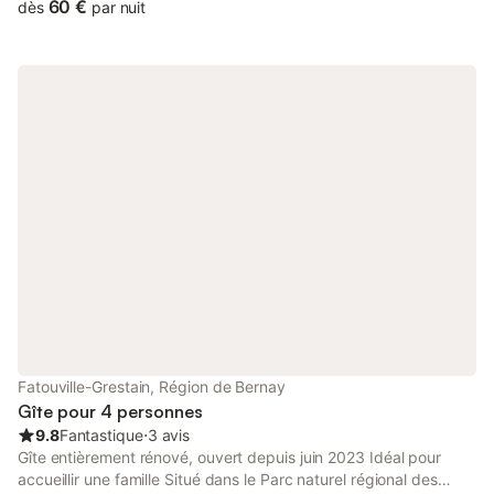
0622998202 Nombreuses randonnées dans la forêt de la
60 €
dès
par nuit
Londe à 1 km Abbaye du bec hellouin à 20 kms, château Robert
Le Diable à 10 kms
Fatouville-Grestain, Région de Bernay
Gîte pour 4 personnes
9.8
Fantastique
⋅
3 avis
Gîte entièrement rénové, ouvert depuis juin 2023 Idéal pour
accueillir une famille Situé dans le Parc naturel régional des