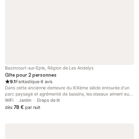
Bazincourt-sur-Epte, Région de Les Andelys
Gîte pour 2 personnes
9.1
Fantastique
⋅
8 avis
Dans cette ancienne demeure du XIXème siècle entourée d'un
parc paysagé et agrémenté de bassins, les oiseaux aiment eux
aussi à venir se nicher ... Vous serez sous le charme des 4
WiFi
Jardin
Draps de lit
chambres très agréables, aménagées par Claude et Bernard
78 €
dès
par nuit
pour vous recevoir. Circuits de randonnée, équitation, pêche
dans le village. Restaurants, commerces et cinéma 6 km.
Piscine 8 km. Belle chambre au premier étage de la propriété
avec belle vue sur le parc, ses bassins et les fameux Tilleuls de
plus de 250 ans. Grande bibliothèque. Cheminée. Vasque .WC