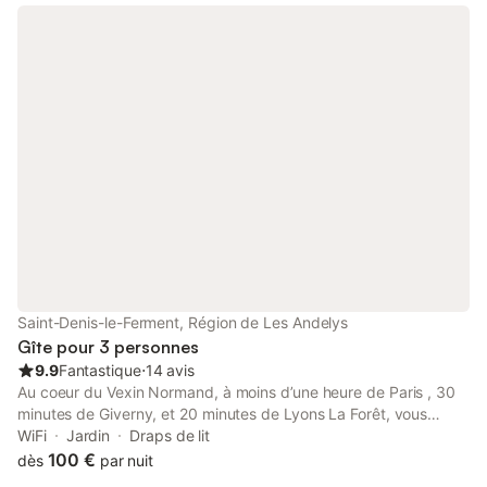
dans le prix de la chambre, servi entre 8h00 et 9h30 dans la
grande salle à manger commune ou dans le jardin quand le
temps nous le permet. De la mi-juin à septembre, une piscine
est installée avec des transats. Chambre cosy avec beaucoup
de charme, avec une très bonne qualité de literie.
Saint-Denis-le-Ferment, Région de Les Andelys
Gîte pour 3 personnes
9.9
Fantastique
⋅
14 avis
Au coeur du Vexin Normand, à moins d’une heure de Paris , 30
minutes de Giverny, et 20 minutes de Lyons La Forêt, vous
logerez au calme dans une bâtisse normande du XVIIIe siècle et
WiFi
Jardin
Draps de lit
ses dépendances, bordées par la rivière La Lévrière. Venez
100 €
dès
par nuit
vous ressourcer au milieu de deux hectares de jardin forêt,