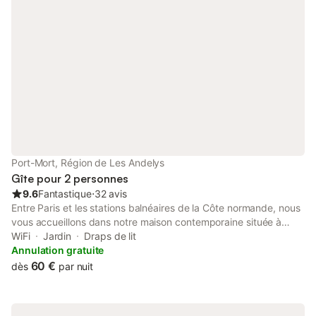
Paris. Week-end 2 nuits 480 € Vacances d'été de 880 à 980 €
Vacances fin d'année 1400 € Au delà de 2 nuits demandez un
devis.
Port-Mort, Région de Les Andelys
Gîte pour 2 personnes
9.6
Fantastique
⋅
32 avis
Entre Paris et les stations balnéaires de la Côte normande, nous
vous accueillons dans notre maison contemporaine située à
Port-Mort, village au bord de Seine où vous partagerez la
WiFi
Jardin
Draps de lit
quiétude de notre environnement. Vous occuperez, à l’étage, la
Annulation gratuite
chambre au décor marin, salle de bains claire et spacieuse et
60 €
dès
par nuit
toilettes indépendants. Vous envisagez une escapade en
Normandie, entre amis ou en famille, vous acceptez de partager
l’équipement sanitaire, nous pouvons mettre à votre disposition