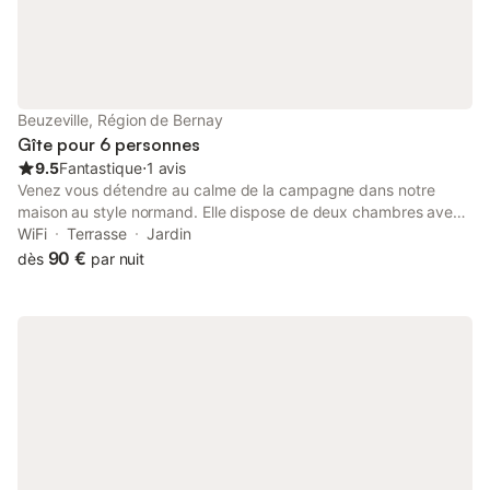
Beuzeville, Région de Bernay
Gîte pour 6 personnes
9.5
Fantastique
⋅
1 avis
Venez vous détendre au calme de la campagne dans notre
maison au style normand. Elle dispose de deux chambres avec
des lits de 160x200 et d une chambre avec deux lits simples.
WiFi
Terrasse
Jardin
Un lit bébé est à disposition. Les draps sont compris dans la
90 €
dès
par nuit
location, les serviettes peuvent être louées. Il y a aussi un
espace avec bureau. Tous commerces se trouvent à 3 km Le
logement se trouve à 10 minutes d'Honfleur, 30 minutes de
Deauville et 40 minutes d'Étretat.