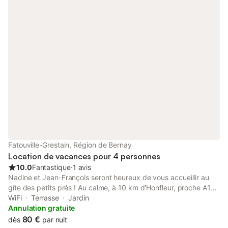
d'hôtes, de prendre une boisson dans le jardin, de partir avec
son panier pique-nique en randonnée Un parking public est
situé juste en face de l'entrée
Fatouville-Grestain, Région de Bernay
Location de vacances pour 4 personnes
10.0
Fantastique
⋅
1 avis
Nadine et Jean-François seront heureux de vous accueillir au
gîte des petits prés ! Au calme, à 10 km d'Honfleur, proche A13
- A28 - A29, à louer gîte 4 personnes, indépendant de
WiFi
Terrasse
Jardin
l'habitation principale. - une pièce principale avec cuisine
Annulation gratuite
équipée (four, four micro-ondes, lave-vaisselle, lave-linge,
80 €
dès
par nuit