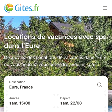
Locations de vacances avec spa
dans l'Eure
Découvrez des Locations de vacances dans l'Eure
où vous pourrez vous détendre avec un spa.
Destination
Eure, France
Arrivée
Départ
sam. 15/08
sam. 22/08