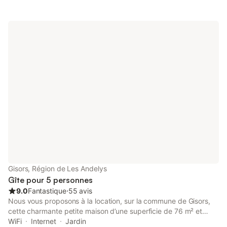
Londe à 1 km Abbaye du bec hellouin à 20 kms, château Robert
Le Diable à 10 kms
Gisors, Région de Les Andelys
Gîte pour 5 personnes
9.0
Fantastique
⋅
55 avis
Nous vous proposons à la location, sur la commune de Gisors,
cette charmante petite maison d’une superficie de 76 m² et
pouvant accueillir jusqu’à 5 voyageurs. Elle se compose d’une
WiFi
Internet
Jardin