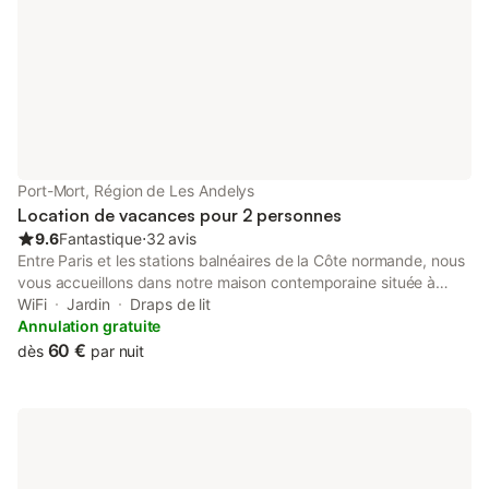
Port-Mort, Région de Les Andelys
Location de vacances pour 2 personnes
9.6
Fantastique
⋅
32 avis
Entre Paris et les stations balnéaires de la Côte normande, nous
vous accueillons dans notre maison contemporaine située à
Port-Mort, village au bord de Seine où vous partagerez la
WiFi
Jardin
Draps de lit
quiétude de notre environnement. Vous occuperez, à l’étage, la
Annulation gratuite
chambre au décor marin, salle de bains claire et spacieuse et
60 €
dès
par nuit
toilettes indépendants. Vous envisagez une escapade en
Normandie, entre amis ou en famille, vous acceptez de partager
l’équipement sanitaire, nous pouvons mettre à votre disposition
une seconde chambre (2 personnes). Vous vous régalerez d’un
copieux petit déjeuner dans la salle à manger très lumineuse ou
par temps ensoleillé, au salon sur la terrasse fleurie bordant le