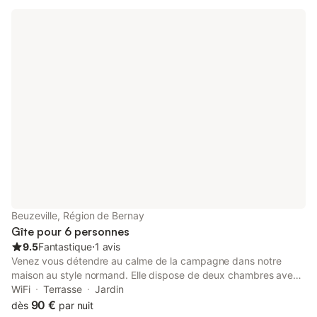
jardin, équipement bébé, linge de maison, parking privatif …
Beuzeville, Région de Bernay
Gîte pour 6 personnes
9.5
Fantastique
⋅
1 avis
Venez vous détendre au calme de la campagne dans notre
maison au style normand. Elle dispose de deux chambres avec
des lits de 160x200 et d une chambre avec deux lits simples.
WiFi
Terrasse
Jardin
Un lit bébé est à disposition. Les draps sont compris dans la
90 €
dès
par nuit