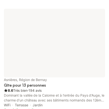
location, les serviettes peuvent être louées. Il y a aussi un
espace avec bureau. Tous commerces se trouvent à 3 km Le
logement se trouve à 10 minutes d'Honfleur, 30 minutes de
Deauville et 40 minutes d'Étretat.
Asnières, Région de Bernay
Gîte pour 13 personnes
8.6
Très bien
⋅
194 avis
Dominant la vallée de la Calonne et à l'entrée du Pays d'Auge, le
charme d'un château avec ses bâtiments normands des 12ème,
15ème et 16ème siècles, dans la tranquillité d'un parc de 70
WiFi
Terrasse
Jardin