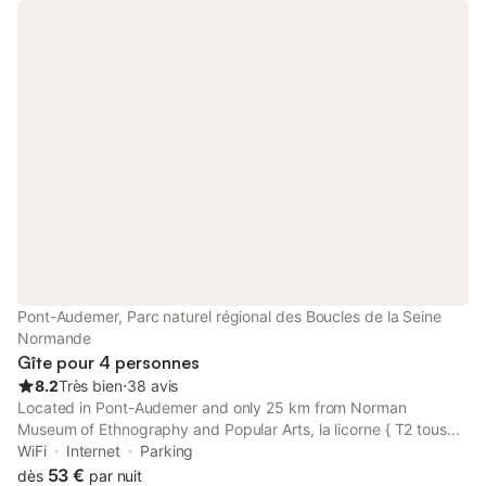
Pont-Audemer, Parc naturel régional des Boucles de la Seine
Normande
Gîte pour 4 personnes
8.2
Très bien
⋅
38 avis
Located in Pont-Audemer and only 25 km from Norman
Museum of Ethnography and Popular Arts, la licorne { T2 tous
confort} centre ville provides accommodation with quiet street
WiFi
Internet
Parking
views, free WiFi and free private parking.
53 €
dès
par nuit