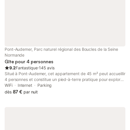
proximité, découvrez le Parc Naturel
Régional des Boucles de la Seine
Normand
Pont-Audemer, Parc naturel régional des Boucles de la Seine
Normande
Gîte pour 4 personnes
9.2
Fantastique
⋅
145 avis
Situé à Pont-Audemer, cet appartement de 45 m² peut accueillir
4 personnes et constitue un pied-à-terre pratique pour explorer
la région. La propriété dispose d'une entrée privée et
WiFi
Internet
Parking
d'intérieurs insonorisés, garantissant un environnement calme
87 €
dès
par nuit
tout au long de votre séjour. L'agencement comprend une
chambre avec un lit double, un espace de vie avec un canapé-
lit et une salle de bains privative. Une kitchenette équipée d'un
réfrigérateur, d'un micro-ondes, d'un four, de plaques de
cuisson et d'un grille-pain permet de préparer vos repas en
toute autonomie, tandis que l'espace repas offre un cadre pour