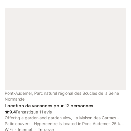
Pont-Audemer, Parc naturel régional des Boucles de la Seine
Normande
Location de vacances pour 12 personnes
9.4
Fantastique
⋅
11 avis
Offering a garden and garden view, La Maison des Carmes -
Patio couvert - Hypercentre is located in Pont-Audemer, 25 km
from Honfleur's Old Harbour and 25 km from La Forge Museum.
WiFi
Internet
Terrasse