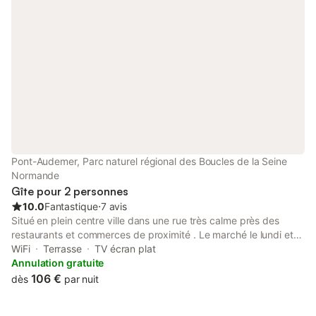
Pont-Audemer, Parc naturel régional des Boucles de la Seine
Normande
Gîte pour 2 personnes
10.0
Fantastique
⋅
7 avis
Situé en plein centre ville dans une rue très calme près des
restaurants et commerces de proximité . Le marché le lundi et
vendredi matin . L’autoroute (sortie 27 de l’A13) est situé à 1 km .
WiFi
Terrasse
TV écran plat
Honfleur, Deauville et le pays d’auge a quelques encablures
Annulation gratuite
106 €
dès
par nuit