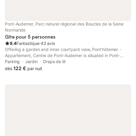
Pont-Audemer, Parc naturel régional des Boucles de la Seine
Normande
Gîte pour 5 personnes
9.4
Fantastique
⋅
43 avis
Offering a garden and inner courtyard view, Pont'hôtemer -
Appartement, Centre de Pont-Audemer is situated in Pont-
Audemer, 25 km from La Forge Museum and 29 km from Cerza
Parking
Jardin
Draps de lit
Safari Park.
122 €
dès
par nuit