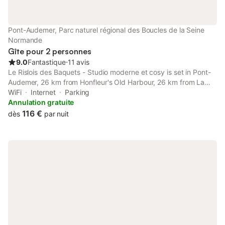
Pont-Audemer, Parc naturel régional des Boucles de la Seine
Normande
Gîte pour 2 personnes
9.0
Fantastique
⋅
11 avis
Le Rislois des Baquets - Studio moderne et cosy is set in Pont-
Audemer, 26 km from Honfleur's Old Harbour, 26 km from La
Forge Museum, and 31 km from Cerza Safari Park.
WiFi
Internet
Parking
Annulation gratuite
116 €
dès
par nuit