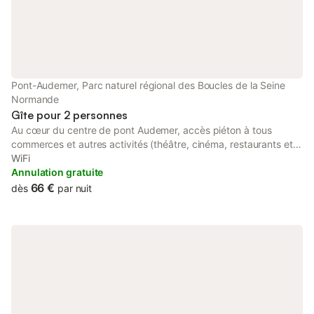
Pont-Audemer, Parc naturel régional des Boucles de la Seine
Normande
Gîte pour 2 personnes
Au cœur du centre de pont Audemer, accès piéton à tous
commerces et autres activités (théâtre, cinéma, restaurants et
rues piétonnes..) Le studio Aristide situé au rdc est composé : -
WiFi
D’un séjour avec canapé clic-clac 190x135, table chaises, Tv et
Annulation gratuite
Wifi illimité -Une cuisine équipée avec plaque induction, four
66 €
dès
par nuit
encastré, cafetière italienne (café en poudre) -Une salle de
bains -wc Une petite terrasse est à votre disposition avec 2
chaises et table. Non fumeur Parking gratuit à proximité
(emplacement libre non réservé )