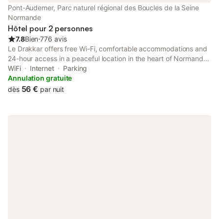
Pont-Audemer, Parc naturel régional des Boucles de la Seine
Normande
Hôtel pour 2 personnes
7.8
Bien
⋅
776 avis
Le Drakkar offers free Wi-Fi, comfortable accommodations and
24-hour access in a peaceful location in the heart of Normandy.
Rooms are equipped with a large flat-screen TV. They also
WiFi
Internet
Parking
include a bathroom with a bathtub and hairdryer.
Annulation gratuite
56 €
dès
par nuit