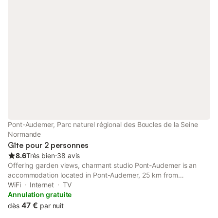
Pont-Audemer, Parc naturel régional des Boucles de la Seine
Normande
Gîte pour 2 personnes
8.6
Très bien
⋅
38 avis
Offering garden views, charmant studio Pont-Audemer is an
accommodation located in Pont-Audemer, 25 km from
Honfleur's Old Harbour and 25 km from La Forge Museum.
WiFi
Internet
TV
Annulation gratuite
47 €
dès
par nuit