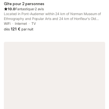
Gîte pour 2 personnes
10.0
Fantastique
⋅
2 avis
Located in Pont-Audemer within 24 km of Norman Museum of
Ethnography and Popular Arts and 24 km of Honfleur's Old
Harbour, Appartements de caractère - Cœur de ville provides
WiFi
Internet
TV
rooms with free WiFi.
121 €
dès
par nuit