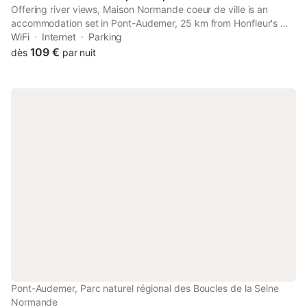
Offering river views, Maison Normande coeur de ville is an
accommodation set in Pont-Audemer, 25 km from Honfleur's Old
Harbour and 25 km from La Forge Museum. This property offers
WiFi
Internet
Parking
access to a terrace, free private parking and free WiFi.
109 €
dès
par nuit
Pont-Audemer, Parc naturel régional des Boucles de la Seine
Normande