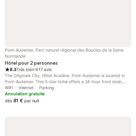
Pont-Audemer, Parc naturel régional des Boucles de la Seine
Normande
Hôtel pour 2 personnes
8.3
Très bien
⋅
617 avis
The Originals City, Hôtel Acadine, Pont-Audemer is located in
Pont-Audemer. This 3-star hotel offers a 24-hour front desk,
room service and free WiFi. At the hotel, each room is fitted with
WiFi
Internet
Parking
a desk, a flat-screen TV and a private bathroom.
Annulation gratuite
81 €
dès
par nuit