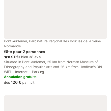
Pont-Audemer, Parc naturel régional des Boucles de la Seine
Normande
Gîte pour 2 personnes
8.9
Très bien
⋅
38 avis
Situated in Pont-Audemer, 25 km from Norman Museum of
Ethnography and Popular Arts and 25 km from Honfleur's Old
Harbour, Nid normand en bâtisse 1620 - Calme & hyper centre
WiFi
Internet
Parking
features accommodation with free WiFi in a historic building.
Annulation gratuite
126 €
dès
par nuit