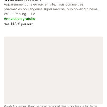
Apparemment chaleureux en ville, Tous commerces,
pharmacies boulangeries super marché, pub bowling cinéma.
stationnement facile et gratuit. Proche de Honfleur et des
WiFi
Parking
TV
grands axes. Autoroute vers Rouen, Le Havre Deauville Caen
Annulation gratuite
113 €
dès
par nuit
Pont-Audemer, Parc naturel régional des Boucles de la Seine