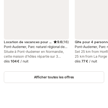
Location de vacances pour 5 personnes
9.6
(
16
)
Gîte pour 4 personn
Pont-Audemer, Parc naturel régional des Boucles de la Seine Norm
Pont-Audemer, Parc n
Située à Pont-Audemer en Normandie,
Set 25 km from Honfl
cette maison d’hôtes répartie sur 3
25 km from La Forg
niveaux accueille jusqu’à 5 personnes
dès
104 €
/
nuit
from Cerza Safari Par
dès
77 €
/
nuit
dans 2 chambres en enfilade
Licorne 2 offers acc
confortables, chacune disposant d'une
in Pont-Audemer.
salle de bain avec WC privatifs. La
Afficher toutes les offres
cuisine entièrement équipée vous permet
de préparer de délicieux repas à
savourer autour de la grande table de la
salle à manger. Le salon, idéal pour se
détendre ou partager des jeux en famille,
est doté d’un canapé d’angle pouvant
Connectez-vous et économisez
Se connecter