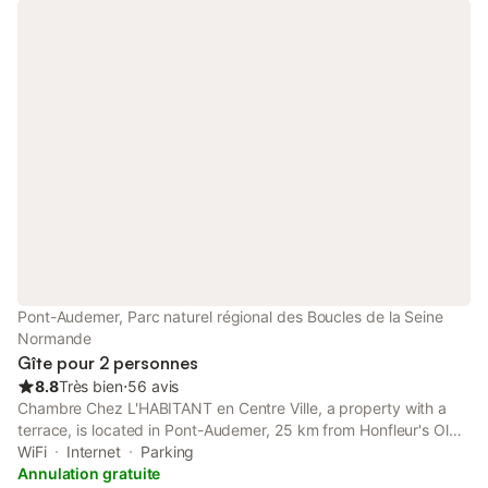
Pont l' Evêque, Cabourg, Etretat...
Pont-Audemer, Parc naturel régional des Boucles de la Seine
Normande
Gîte pour 2 personnes
8.8
Très bien
⋅
56 avis
Chambre Chez L'HABITANT en Centre Ville, a property with a
terrace, is located in Pont-Audemer, 25 km from Honfleur's Old
Harbour, 25 km from La Forge Museum, as well as 29 km from
WiFi
Internet
Parking
Cerza Safari Park.
Annulation gratuite