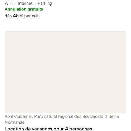
dans le centre historique features accommodation set in Pont-
WiFi
Internet
Parking
Audemer.
Annulation gratuite
45 €
dès
par nuit
Pont-Audemer, Parc naturel régional des Boucles de la Seine
Normande
Location de vacances pour 4 personnes