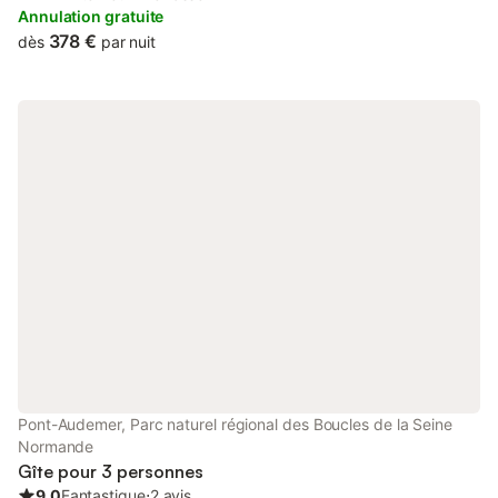
This property offers access to a terrace, darts, and free WiFi.
Annulation gratuite
378 €
dès
par nuit
Pont-Audemer, Parc naturel régional des Boucles de la Seine
Normande
Gîte pour 3 personnes
9.0
Fantastique
⋅
2 avis