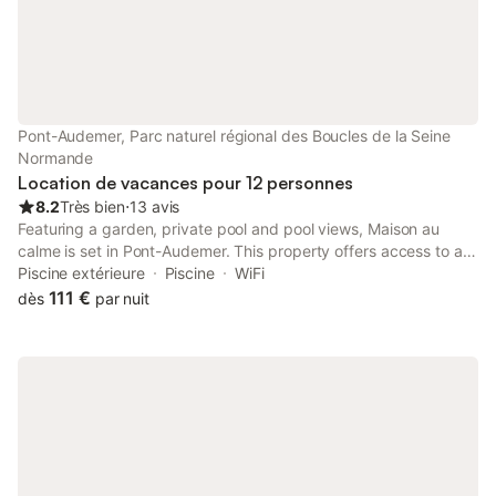
Pont-Audemer, Parc naturel régional des Boucles de la Seine
Normande
Location de vacances pour 12 personnes
8.2
Très bien
⋅
13 avis
Featuring a garden, private pool and pool views, Maison au
calme is set in Pont-Audemer. This property offers access to a
terrace, darts, free private parking and free WiFi.
Piscine extérieure
Piscine
WiFi
111 €
dès
par nuit