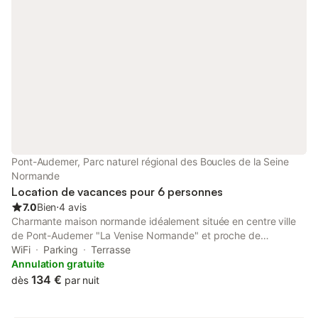
Pont-Audemer, Parc naturel régional des Boucles de la Seine
Normande
Location de vacances pour 6 personnes
7.0
Bien
⋅
4 avis
Charmante maison normande idéalement située en centre ville
de Pont-Audemer "La Venise Normande" et proche de
nombreux supermarchés. Le marché a lieu les lundis et
WiFi
Parking
Terrasse
vendredis, de plus la ville dispose d 'un cinéma, d'une
Annulation gratuite
magnifique église classée "monument historique" et de
134 €
dès
par nuit
nombreux restaurants, bars... www.tourisme-pontaudemer-
rislenormande Proche de Deauville, Trouville, Honfleur, Lisieux,