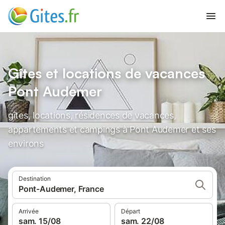
Gîtes et locations de vacances
Pont Audemer
gîtes, locations, résidences de vacances,
appartements et campings à Pont Audemer et ses
environs
Destination
Pont-Audemer, France
Arrivée
Départ
sam. 15/08
sam. 22/08