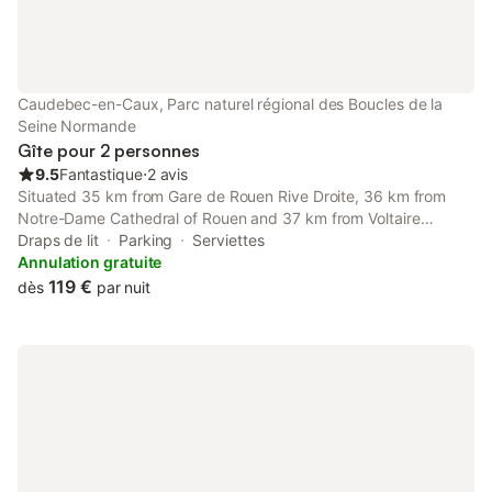
environs offrent un accès facile aux rives de la Seine,
constituant un point de départ pratique pour explorer la région.
Caudebec-en-Caux, Parc naturel régional des Boucles de la
Seine Normande
Gîte pour 2 personnes
9.5
Fantastique
⋅
2 avis
Situated 35 km from Gare de Rouen Rive Droite, 36 km from
Notre-Dame Cathedral of Rouen and 37 km from Voltaire
Station, Rouen, La Tour d'Harfleur 1 offers accommodation
Draps de lit
Parking
Serviettes
located in Caudebec-en-Caux.
Annulation gratuite
119 €
dès
par nuit