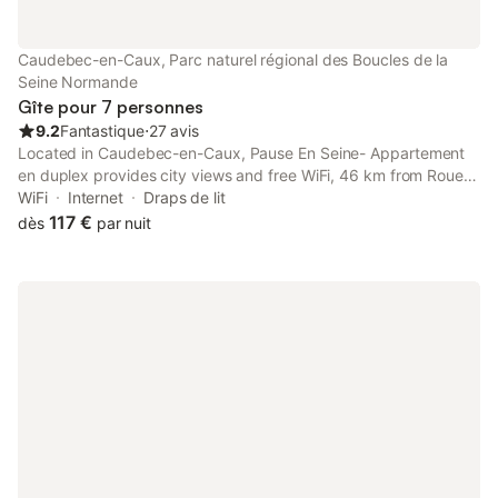
palier, salon lumineux avec canapés, fauteuils et TV écran plat, -
salle à manger avec grande table repas, -chambre n°5 : grand
lit de 180x200cm, bureau, -cuisine équipée avec 2
Caudebec-en-Caux, Parc naturel régional des Boucles de la
réfrigérateurs (four, micro-ondes, lave-vaisselle...) TV et table
Seine Normande
repas, -chambre d'appoint n°6 : marquée "enfants" avec 1 li
Gîte pour 7 personnes
9.2
Fantastique
⋅
27 avis
Located in Caudebec-en-Caux, Pause En Seine- Appartement
en duplex provides city views and free WiFi, 46 km from Rouen
Expo and 46 km from Rouen Kindarena Sports Hall.
WiFi
Internet
Draps de lit
117 €
dès
par nuit