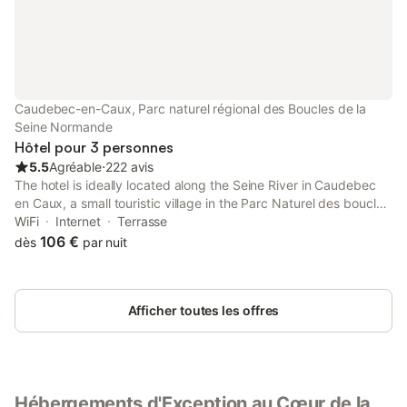
Caudebec-en-Caux, Parc naturel régional des Boucles de la
Seine Normande
Hôtel pour 3 personnes
5.5
Agréable
⋅
222 avis
The hotel is ideally located along the Seine River in Caudebec
en Caux, a small touristic village in the Parc Naturel des boucles
de la Seine Normande. The Normotel offers comfortable rooms
WiFi
Internet
Terrasse
with a simple and functional decoration.
106 €
dès
par nuit
Afficher toutes les offres
Hébergements d'Exception au Cœur de la