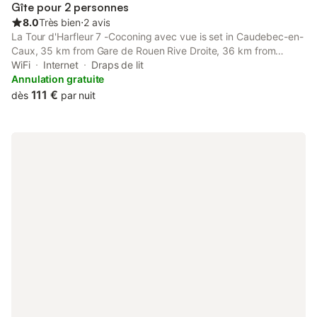
Gîte pour 2 personnes
8.0
Très bien
⋅
2 avis
La Tour d'Harfleur 7 -Coconing avec vue is set in Caudebec-en-
Caux, 35 km from Gare de Rouen Rive Droite, 36 km from
Notre-Dame Cathedral of Rouen, as well as 37 km from Voltaire
WiFi
Internet
Draps de lit
Station, Rouen.
Annulation gratuite
111 €
dès
par nuit