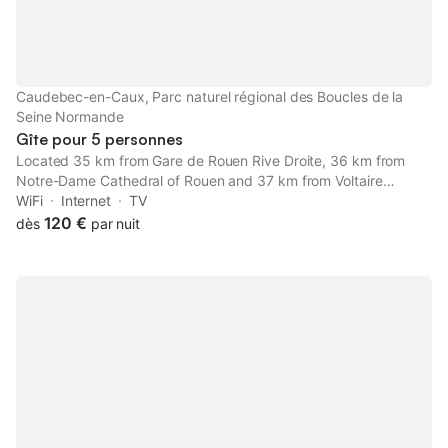
Caudebec-en-Caux, Parc naturel régional des Boucles de la
Seine Normande
Gîte pour 5 personnes
Located 35 km from Gare de Rouen Rive Droite, 36 km from
Notre-Dame Cathedral of Rouen and 37 km from Voltaire
Station, Rouen, La Caudebecquaise Maison F3 Rives-en-Seine
WiFi
Internet
TV
provides accommodation set in Caudebec-en-Caux.
120 €
dès
par nuit