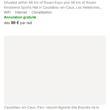
Situated within 46 km of Rouen Expo and 46 km of Rouen
Kindarena Sports Hall in Caudebec-en-Caux, Les Hellebores
features accommodation with seating area. Boasting full-day
WiFi
Internet
Climatisation
security, this property also provides guests with a water park.
Annulation gratuite
99 €
dès
par nuit
Caudebec-en-Caux, Parc naturel régional des Boucles de la