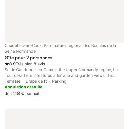
Caudebec-en-Caux, Parc naturel régional des Boucles de la
Seine Normande
Gîte pour 2 personnes
8.9
Très bien
⋅
8 avis
Set in Caudebec-en-Caux in the Upper Normandy region, La
Tour d'Harfleur 2 features a terrace and garden views. It is
located 35 km from Gare de Rouen Rive Droite and offers
Terrasse
Draps de lit
Parking
private check-in and check-out.
Annulation gratuite
118 €
dès
par nuit