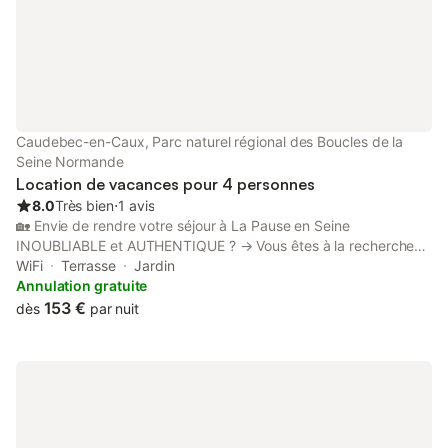
Caudebec-en-Caux, Parc naturel régional des Boucles de la
Seine Normande
Location de vacances pour 4 personnes
8.0
Très bien
⋅
1 avis
🏡 Envie de rendre votre séjour à La Pause en Seine
INOUBLIABLE et AUTHENTIQUE ? → Vous êtes à la recherche
d'une maison authentique et moins cher qu'un hôtel → Vous
WiFi
Terrasse
Jardin
aimeriez connaître tous les bons plans pour économiser et
Annulation gratuite
profiter au maximum de votre séjour Je vous comprends.
153 €
dès
par nuit
Découvrir La Pause de Seine, hors des sentiers battus, voici ce
que je vous propose !