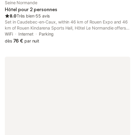
Seine Normande
Hôtel pour 2 personnes
8.0
Très bien
⋅
55 avis
Set in Caudebec-en-Caux, within 46 km of Rouen Expo and 46
km of Rouen Kindarena Sports Hall, Hôtel Le Normandie offers
accommodation with a restaurant and free WiFi throughout the
WiFi
Internet
Parking
property as well as free private parking for guests who drive.
76 €
dès
par nuit