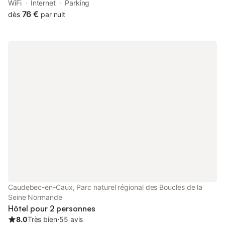
accommodation with a restaurant and free WiFi throughout the
WiFi
Internet
Parking
property as well as free private parking for guests who drive.
76 €
dès
par nuit
Caudebec-en-Caux, Parc naturel régional des Boucles de la
Seine Normande
Hôtel pour 2 personnes
8.0
Très bien
⋅
55 avis