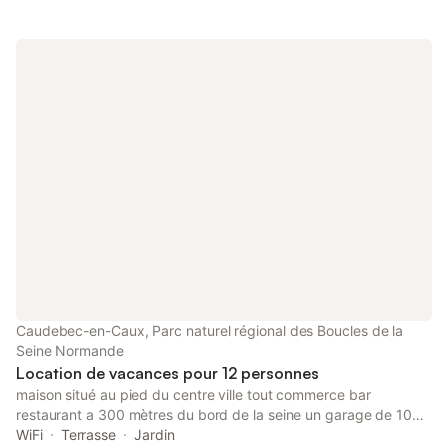
Caudebec-en-Caux, Parc naturel régional des Boucles de la
Seine Normande
Location de vacances pour 12 personnes
maison situé au pied du centre ville tout commerce bar
restaurant a 300 mètres du bord de la seine un garage de 100
m2 pour 6 voitures, un jakousi 2 places 2 bbq a gaz un au rdc l
WiFi
Terrasse
Jardin