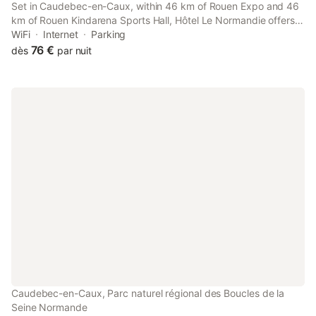
Set in Caudebec-en-Caux, within 46 km of Rouen Expo and 46
km of Rouen Kindarena Sports Hall, Hôtel Le Normandie offers
accommodation with a restaurant and free WiFi throughout the
WiFi
Internet
Parking
property as well as free private parking for guests who drive.
76 €
dès
par nuit
Caudebec-en-Caux, Parc naturel régional des Boucles de la
Seine Normande