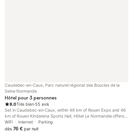
Caudebec-en-Caux, Parc naturel régional des Boucles de la
Seine Normande
Hôtel pour 3 personnes
8.0
Très bien
⋅
55 avis
Set in Caudebec-en-Caux, within 46 km of Rouen Expo and 46
km of Rouen Kindarena Sports Hall, Hôtel Le Normandie offers
accommodation with a restaurant and free WiFi throughout the
WiFi
Internet
Parking
property as well as free private parking for guests who drive.
76 €
dès
par nuit