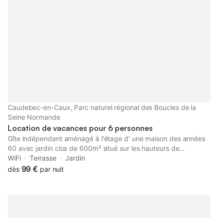
Caudebec-en-Caux, Parc naturel régional des Boucles de la
Seine Normande
Location de vacances pour 6 personnes
Gîte indépendant aménagé à l'étage d' une maison des années
60 avec jardin clos de 600m² situé sur les hauteurs de
Caudebec-en-Caux, dans un quartier pavillonnaire (pavillons et
WiFi
Terrasse
Jardin
immeubles) très calme Vous bénéficiez d'une vue sur la Seine
99 €
dès
par nuit
depuis le séjour du gîte et le balcon et de la proximité
immédiate de la forêt pour les amateurs de randonnées. A mi-
chemin entre Rouen et Le Havre, Caudebec-en-Caux se trouve
en bordure de Seine au pied du pont de Brotonne. Les quais en
bord de Seine offrent une promenade des plus agréables en