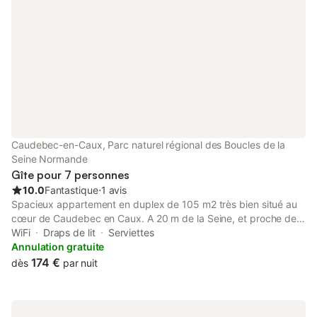
Caudebec-en-Caux, Parc naturel régional des Boucles de la
Seine Normande
Gîte pour 7 personnes
10.0
Fantastique
⋅
1 avis
Spacieux appartement en duplex de 105 m2 très bien situé au
cœur de Caudebec en Caux. A 20 m de la Seine, et proche de
tous les commerces ( boulangerie au pied de l'appartement,
WiFi
Draps de lit
Serviettes
charcutier traiteur, primeur), vous profiterez d'un bien
Annulation gratuite
réaménagé récemment. 3 chambres + 1 espace ouvert ( 2 lits
174 €
dès
par nuit
160*200, 1 lit superposé, 1 lit simple, 1 lit bébé à barreaux),
grande cuisine équipée. Literie neuve. L' appartement a été
réaménagé tout récemment. Situé au 2 ème et dernier étage