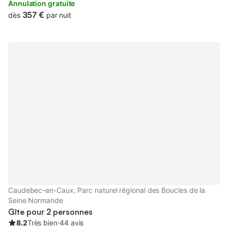
autre a l étage sur la terrasse cuisine tout équipée lave vaisselle
Annulation gratuite
frigo américain lave linge et sèche linge dans l arrière cuisine
357 €
dès
par nuit
rives en seine est a 30 kms des plage de fecamp, etretat, yport
aussi a 7 kms de la foret de brotonne
Caudebec-en-Caux, Parc naturel régional des Boucles de la
Seine Normande
Gîte pour 2 personnes
8.2
Très bien
⋅
44 avis