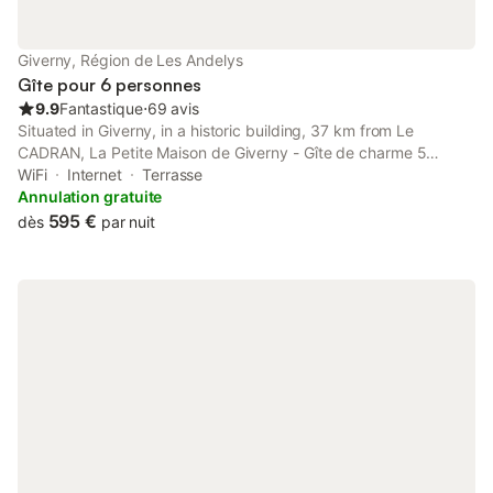
Giverny, Région de Les Andelys
Gîte pour 6 personnes
9.9
Fantastique
⋅
69 avis
Situated in Giverny, in a historic building, 37 km from Le
CADRAN, La Petite Maison de Giverny - Gîte de charme 5
étoiles au cœur du village - Maison 3 Chambres 3 Salles de Bain
WiFi
Internet
Terrasse
- Jardin - Privatisation is a recently renovated guest house with
Annulation gratuite
a...
595 €
dès
par nuit