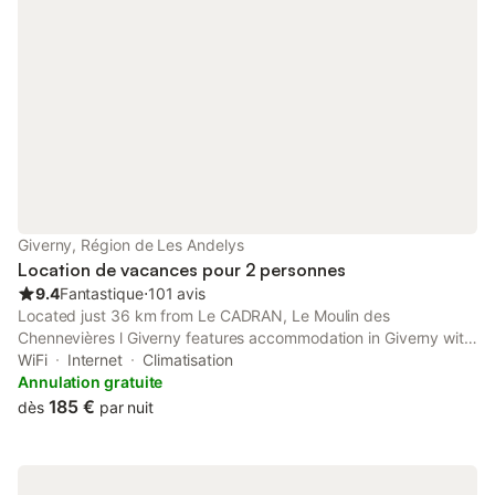
Giverny, Région de Les Andelys
Location de vacances pour 2 personnes
9.4
Fantastique
⋅
101 avis
Located just 36 km from Le CADRAN, Le Moulin des
Chennevières l Giverny features accommodation in Giverny with
access to a garden, a shared lounge, as well as a housekeeping
WiFi
Internet
Climatisation
service.
Annulation gratuite
185 €
dès
par nuit