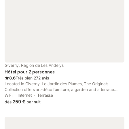
Giverny, Région de Les Andelys
Hôtel pour 2 personnes
8.6
Très bien
⋅
272 avis
Located in Giverny, Le Jardin des Plumes, The Originals
Collection offers art-déco furniture, a garden and a terrace.
Monet’s house and gardens are only 500 metres from the hotel.
WiFi
Internet
Terrasse
259 €
dès
par nuit