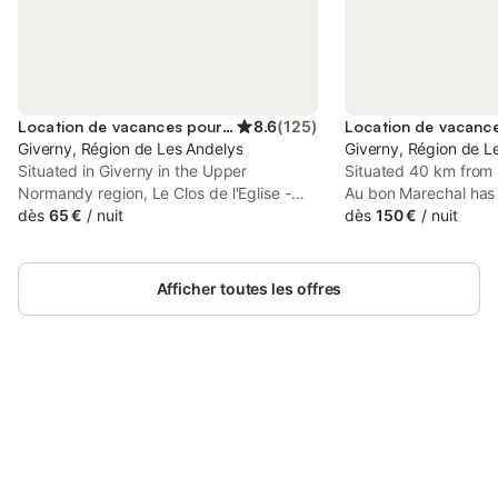
Location de vacances pour 4 personnes
8.6
(
125
)
Giverny, Région de Les Andelys
Giverny, Région de L
Situated in Giverny in the Upper
Situated 40 km from 
Normandy region, Le Clos de l'Eglise -
Au bon Marechal has 
Inès features a patio and inner courtyard
dès
65 €
/
nuit
free WiFi, and free pr
dès
150 €
/
nuit
views. Free WiFi is available throughout
guests who drive. Th
the property and Le CADRAN is 37 km
garden views. Guests
away.
terrace.
Afficher toutes les offres
Connectez-vous et économisez
Se connecter
jusqu'à 10% sur nos logements.