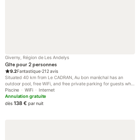
Giverny, Région de Les Andelys
Gîte pour 2 personnes
9.2
Fantastique
⋅
212 avis
Situated 40 km from Le CADRAN, Au bon maréchal has an
outdoor pool, free WiFi, and free private parking for guests who
drive. There is a private entrance at the guest house for the
Piscine
WiFi
Internet
convenience of those who stay.
Annulation gratuite
138 €
dès
par nuit