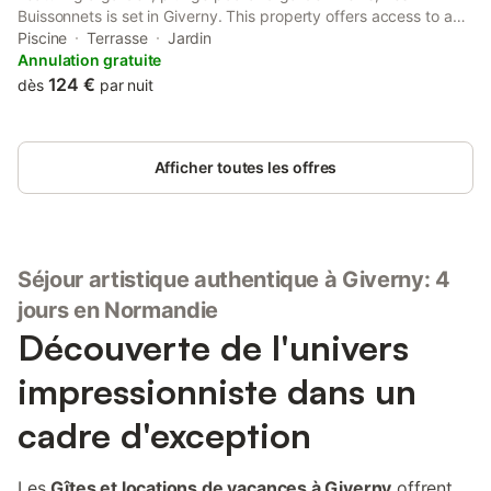
Buissonnets is set in Giverny. This property offers access to a
balcony and free private parking. The property is non-smoking
Piscine
Terrasse
Jardin
and is situated 36 km from Le CADRAN.
Annulation gratuite
124 €
dès
par nuit
Afficher toutes les offres
Séjour artistique authentique à Giverny: 4
jours en Normandie
Découverte de l'univers
impressionniste dans un
cadre d'exception
Les
Gîtes et locations de vacances à Giverny
offrent