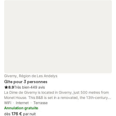
Giverny, Région de Les Andelys
Gîte pour 3 personnes
8.9
Très bien
⋅
449 avis
La Dime de Giverny is located in Giverny, just 500 metres from
Monet House. This B&B is set in a renovated, the 13th-century
house is surrounded by a 1-hectare garden. Free WiFi access is
WiFi
Internet
Terrasse
available in public areas.
Annulation gratuite
176 €
dès
par nuit