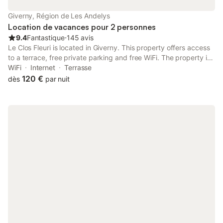
Giverny, Région de Les Andelys
Location de vacances pour 2 personnes
9.4
Fantastique
⋅
145 avis
Le Clos Fleuri is located in Giverny. This property offers access
to a terrace, free private parking and free WiFi. The property is
non-smoking and is situated 37 km from Le CADRAN. Towels
WiFi
Internet
Terrasse
and bed linen are available in the bed and breakfast.
120 €
dès
par nuit