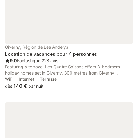
Giverny, Région de Les Andelys
Location de vacances pour 4 personnes
9.0
Fantastique
⋅
228 avis
Featuring a terrace, Les Quatre Saisons offers 3-bedroom
holiday homes set in Giverny, 300 metres from Giverny
Gardens. It provides free private parking. The kitchen are fitted
WiFi
Internet
Terrasse
with a dishwasher, an oven and a microwave, as well as a coffee
140 €
dès
par nuit
machine.