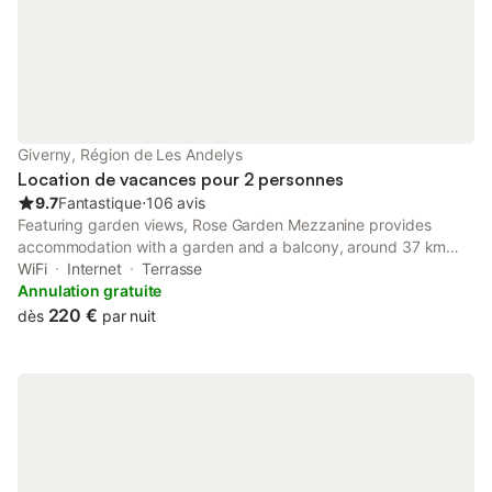
Giverny, Région de Les Andelys
Location de vacances pour 2 personnes
9.7
Fantastique
⋅
106 avis
Featuring garden views, Rose Garden Mezzanine provides
accommodation with a garden and a balcony, around 37 km
from Le CADRAN. Both free WiFi and parking on-site are
WiFi
Internet
Terrasse
available at the bed and breakfast free of charge.
Annulation gratuite
220 €
dès
par nuit