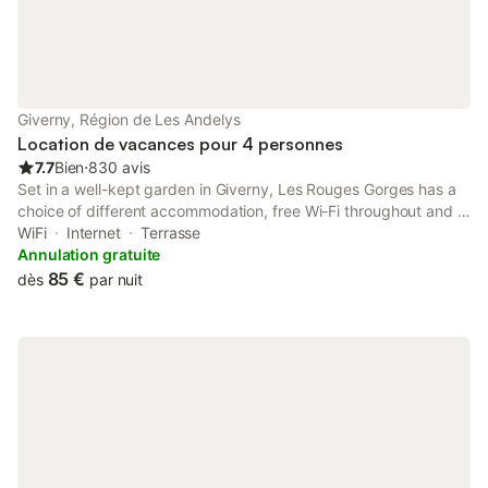
Giverny, Région de Les Andelys
Location de vacances pour 4 personnes
7.7
Bien
⋅
830 avis
Set in a well-kept garden in Giverny, Les Rouges Gorges has a
choice of different accommodation, free Wi-Fi throughout and a
terrace. The cottage and studio feature a fully-equipped
WiFi
Internet
Terrasse
kitchen, a dining area, a living room and a private bathroom.
Annulation gratuite
85 €
dès
par nuit