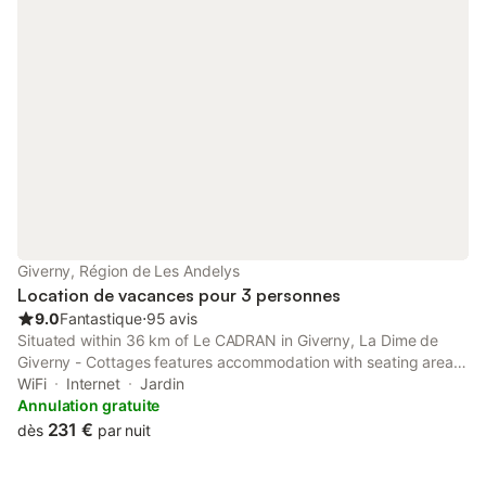
Giverny, Région de Les Andelys
Location de vacances pour 3 personnes
9.0
Fantastique
⋅
95 avis
Situated within 36 km of Le CADRAN in Giverny, La Dime de
Giverny - Cottages features accommodation with seating area.
This holiday home provides a garden. The holiday home has
WiFi
Internet
Jardin
family rooms and facilities for disabled guests.
Annulation gratuite
231 €
dès
par nuit