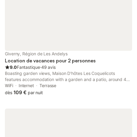
Giverny, Région de Les Andelys
Location de vacances pour 2 personnes
9.0
Fantastique
⋅
49 avis
Boasting garden views, Maison D'hôtes Les Coquelicots
features accommodation with a garden and a patio, around 40
km from Le CADRAN. This property offers access to a terrace,
WiFi
Internet
Terrasse
free private parking and free WiFi.
109 €
dès
par nuit