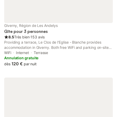
Giverny, Région de Les Andelys
Gîte pour 3 personnes
8.5
Très bien
⋅
153 avis
Providing a terrace, Le Clos de l'Eglise - Blanche provides
accommodation in Giverny. Both free WiFi and parking on-site
are available at the apartment free of charge. The property is
WiFi
Internet
Terrasse
non-smoking and is located 37 km from Le CADRAN.
Annulation gratuite
120 €
dès
par nuit