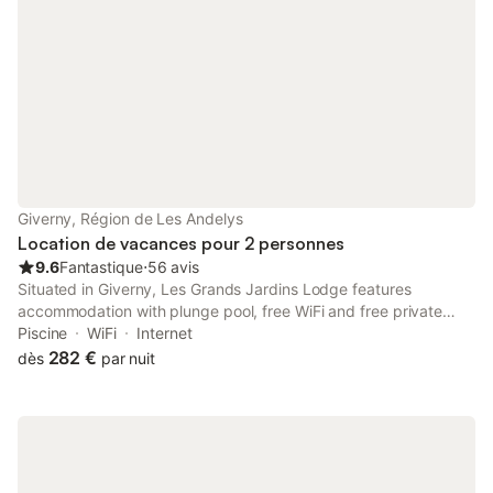
Giverny, Région de Les Andelys
Location de vacances pour 2 personnes
9.6
Fantastique
⋅
56 avis
Situated in Giverny, Les Grands Jardins Lodge features
accommodation with plunge pool, free WiFi and free private
parking for guests who drive. The property has inner courtyard
Piscine
WiFi
Internet
views. The property is non-smoking and is set 37 km from Le
282 €
dès
par nuit
CADRAN.