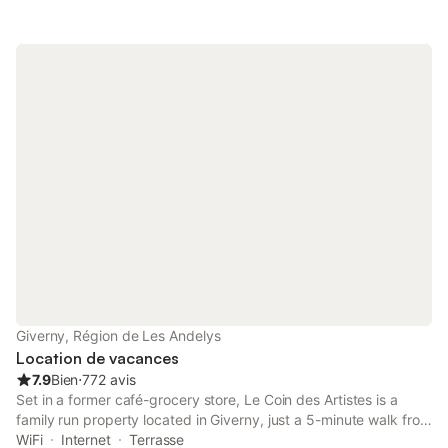
Giverny, Région de Les Andelys
Location de vacances
7.9
Bien
⋅
772 avis
Set in a former café-grocery store, Le Coin des Artistes is a
family run property located in Giverny, just a 5-minute walk from
Monet’s home and gardens. The property offers a garden and
WiFi
Internet
Terrasse