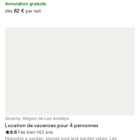
terrace with views of the surrounding hills.
Annulation gratuite
82 €
dès
par nuit
Giverny, Région de Les Andelys
Location de vacances pour 4 personnes
8.6
Très bien
⋅
162 avis
Featuring a garden, plunge pool and garden views, Les