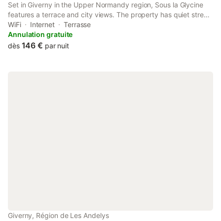
Set in Giverny in the Upper Normandy region, Sous la Glycine
features a terrace and city views. The property has quiet street
views. Free WiFi is available throughout the property and Le
WiFi
Internet
Terrasse
CADRAN is 37 km away.
Annulation gratuite
146 €
dès
par nuit
Giverny, Région de Les Andelys