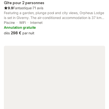
Gîte pour 2 personnes
9.9
Fantastique
⋅
71 avis
Featuring a garden, plunge pool and city views, Orpheus Lodge
is set in Giverny. The air-conditioned accommodation is 37 km
from Le CADRAN, and guests can benefit from private parking
Piscine
WiFi
Internet
available on site and free WiFi.
Annulation gratuite
298 €
dès
par nuit