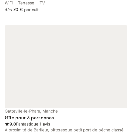
de Cabourg, Houlgate), dans la zone des lieux célèbres du
WiFi
Terrasse
TV
débarquement du 6 juin 1944, à la porte du Pays d'Auge. La
70 €
dès
par nuit
chambre pouvant accueillir 2 personnes est de plain-pied. Elle
est indépendante de l'habitation principale. Nos amis les
animaux sont les bienvenus.
Gatteville-le-Phare, Manche
Gîte pour 3 personnes
9.8
Fantastique
⋅
1 avis
A proximité de Barfleur, pittoresque petit port de pêche classé