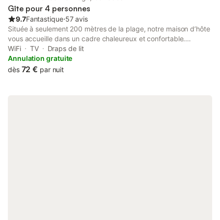
Gîte pour 4 personnes
9.7
Fantastique
⋅
57 avis
Située à seulement 200 mètres de la plage, notre maison d’hôte
vous accueille dans un cadre chaleureux et confortable.
Chacune de nos chambres, d’une superficie de 17 m², est
WiFi
TV
Draps de lit
équipée pour rendre votre séjour aussi agréable que possible.
Annulation gratuite
Confort et équipements : Sanitaires privés complets. Entrée
72 €
dès
par nuit
indépendante pour plus de liberté. Double vitrage et volets pour
un calme absolu. Rideaux occultants pour des nuits reposantes.
Une télévision pour vos moments de détente. Un coin pratique
avec frigidaire, four micro-ondes, vaisselle, et cafetière (avec
café et filtres inclus). Un emplacement idéal : À seulement 5 km
de Cabourg, une charmante station balnéaire. À 24 km de
Deauville, connue pour son élégance et ses activités variées.
Pour vos compagnons à quatre pattes : Nous accueillons vos
animaux de compagnie avec plaisir, et ce, sans frais
supplémentaires. Venez profiter de notre ambiance conviviale et
de notre emplacement idéal pour des vacances inoubliables à
deux pas de la mer ! Soit pour 1 couple et 2 enfants. Soit pour 3
personnes. Draps et linge de toilette fournis.