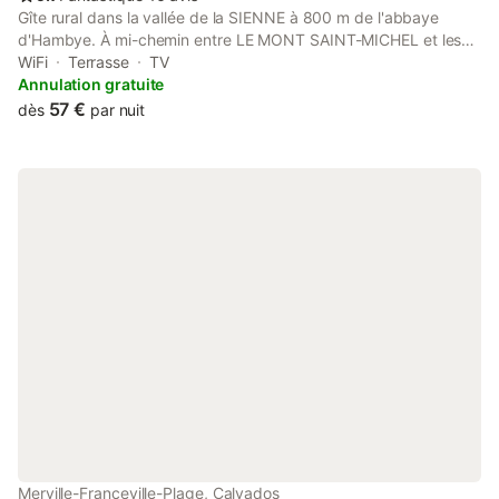
Gîte rural dans la vallée de la SIENNE à 800 m de l'abbaye
d'Hambye. À mi-chemin entre LE MONT SAINT-MICHEL et les
plages du débarquement. En bordure de rivière (LA SIENNE)
WiFi
Terrasse
TV
agréable petite maison en pierres de pays avec parc et bois
Annulation gratuite
calme et reposant. coordonnée gps N48.91643 *w1.27095* 8
57 €
dès
par nuit
km de VILLEDIEU LES POÊLES et GAVRAY 30 km de
GRANVILLE 50 km du MONT SAINT-MICHEL 25 km de la plage
Sur place : pêche, randonnée pédestre. À 1 km : terrain de
tennis et terrain de boules. Commerces à 4 km. Superficie du
gîte 60 m². À l'étage : 1 chambre lit 2 personnes + lit bébé Rez-
de-chaussée : chambre avec 2 lits 1 personne, cuisine, salle à
manger avec cheminée et télévision. Salle de bains, douche et
wc. Salon de jardin avec transats. wi-fi Le linge de maison est
fourni gratuitement. le prix à la semaine est de 400€
RENSEIGNEMENTS ET RÉSERVATIONS UNIQUEMENT PAR
TÉLÉPHONE ou par mail Fourni gratuitement linge de lit et de
toilette , nous vous offrons 8 kw d'électricité par jour au delà
0€35 du kw vous seras demandé
Merville-Franceville-Plage, Calvados