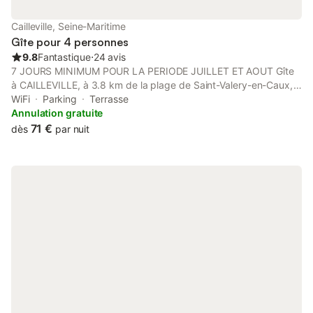
Cailleville, Seine-Maritime
Gîte pour 4 personnes
9.8
Fantastique
⋅
24 avis
7 JOURS MINIMUM POUR LA PERIODE JUILLET ET AOUT Gîte
à CAILLEVILLE, à 3.8 km de la plage de Saint-Valery-en-Caux,
68 m² avec terrasse salon de jardin plus transats avec
WiFi
Parking
Terrasse
balançoire pour les enfants et tapecul et échelle à pneus, TABLE
Annulation gratuite
DE PING-PONG (PRO 510), TERRAIN DE PÉTANQUE Vue sur
71 €
dès
par nuit
parc de 2600 m², avec barbecue 2 chambres lits 140, salle
d'eau douche, WC séparé avec point eau chaude et froide. Salle
à manger cuisine : réfrigérateur-congélateur, plaque de cuisson,
four, four micro-ondes, lave-vaisselle, lave-linge, canapé FIXE /
TV GRAND ÉCRAN 117 cm / lecteur DVD/ DivX / Blu-ray / USB.
Chaîne HIFI / CD-R-RW /USB - raclette, gaufrier, grille-pain,
cocotte-minute, mixeur plongeur, cafetière normal plus cafetière
Tassimo, fer et table à repasser, sèche-cheveux, fer à frisé -
une bonne dizaine de jeux de société / boule pétanque
plastique / boule de pétanque métal à la demande. raquettes
avec volant/ toboggan extérieur de 1 an a 3 ans. Lit bébé,
chaise bébé, baignoire bébé, pot pour bébé et matelas à langer
Parking privé et fermé. Gite NON-FUMEUR, nos amis les