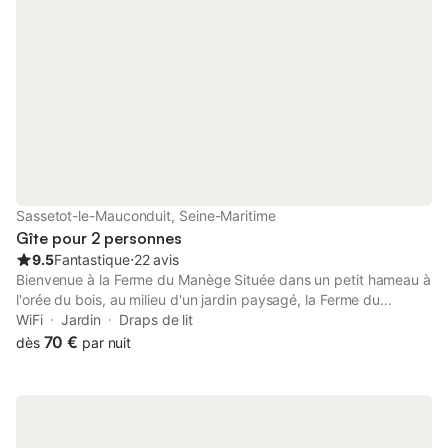
sejour comprise)est de 95€. À votre votre disposition, vous
trouverez une cuisine toute équipée (réfrigérateur, plaque de
cuisson, four électrique, micro-ondes, grille pain, bouilloire,
vaisselle et couverts, tous les ustensiles pour faire votre cuisine)
Torchons et essuie-main. Petit déjeuner compris :(croissants ou
pain chocolat et baguette fraiche ,beurre frais et salé,conftures,
lait ,chocolat, divers thé, et café) En plus d’un vrai lit déjà
préparé , un clic-clac si besoin. Également un lit bébé à
disposition. Une salle de bain indépendante (serviettes de
toilettes fournies). Sous un porche du XVII° siècle, au fond d’une
impasse, cet endroit de plain-pied, calme et chaleureux, est
Sassetot-le-Mauconduit, Seine-Maritime
aussi composé d’un harmonieux jardin fermé et clôturé. À votre
Gîte pour 2 personnes
disposition une
9.5
Fantastique
⋅
22 avis
Bienvenue à la Ferme du Manège Située dans un petit hameau à
l'orée du bois, au milieu d'un jardin paysagé, la Ferme du
Manège est le lieu idéal pour tous vos séjours en chambres
WiFi
Jardin
Draps de lit
d'hôtes. Située au cœur du « pays de Caux » en Seine-Maritime
70 €
dès
par nuit
à 20 minutes d'Honfleur par le Pont de Normandie et 20 minutes
d'Étretat, Danielle et Michel vous y accueilleront avec
bienveillance dans leur agréable maison normande du XVIIIème.
Ancienne ferme d'élevage et de polyculture, reconvertie en
habitation et chambres d'hôtes. Vous y trouverez un cadre de