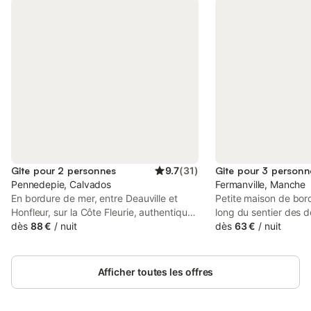
Gîte pour 2 personnes
9.7
(
31
)
Gîte pour 3 personn
Pennedepie, Calvados
Fermanville, Manche
En bordure de mer, entre Deauville et
Petite maison de bord
Honfleur, sur la Côte Fleurie, authentique
long du sentier des d
et charmante chaumière, à 300 m des
dès
88 €
/
nuit
permettant l'accès à 
dès
63 €
/
nuit
plages, bénéficiant aussi de la campagne
sable fin de l'Anse du
et de la forêt du Bois du Breuil, site
convenir à 3 personn
protégé et classé, avec nombreux
couples, entourée d'u
Afficher toutes les offres
chemins de randonnées. 4 chambres
maisonnette compren
d'hôtes indépendantes et de plain-pied
une salle avec coin c
vous sont proposées. Vous bénéficierez
sud, ainsi qu'une sall