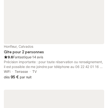
Honfleur, Calvados
Gîte pour 2 personnes
9.6
Fantastique
⋅
14 avis
Précision importante : pour toute réservation ou renseignement,
il est possible de me joindre par téléphone au 06 22 42 01 16 ou
par mail,car je gère les disponibilités. Notre chambre d hotes ,
WiFi
Terrasse
TV
situé à quelques pas du musée Eugène Boudin, dans le centre
95 €
dès
par nuit
,mais aussi à trois minutes du vieux port historique :
concrètement à proximité de toutes activités et curiosités que
regroupent cet écrin d’Honfleur. Quand à notre lieu, il sera prêt à
vous accueillir aussi bien le temps d’une nuit que de plusieurs
jours, en couple ou en famille,(maximum 4 personnes). La nuitée
pour 2 personnes tout compris (petits déjeuners et taxe de