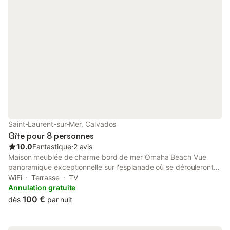
Omonville la Petite, l
Landemer. Charges c
paiement PAYLIB OU 
accepté. Seuls les c
seront pris en compt
SEPTEMBRE 2025, L
SER
Saint-Laurent-sur-Mer, Calvados
Gîte pour 8 personnes
10.0
Fantastique
⋅
2 avis
Maison meublée de charme bord de mer Omaha Beach Vue
panoramique exceptionnelle sur l'esplanade où se dérouleront
les cérémonies commémoratives du 80ième anniversaire du
WiFi
Terrasse
TV
Débarquement. Jardin plein sud avec terrasse abritée. Vue
Annulation gratuite
magnifique sur la mer avec balcon 3 chambres et une
100 €
dès
par nuit
mezzanine - 2 salles de bain avec douches à l’italienne - 2 WC
Double living avec TV et cheminée Cuisine aménagée avec
lave-vaisselle, lave-linge, four électrique, plaque de cuisson,