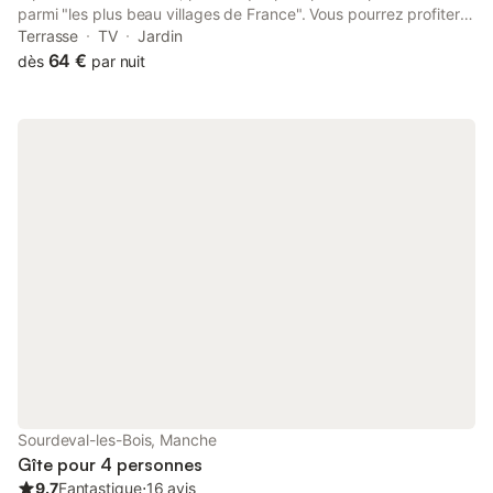
parmi "les plus beau villages de France". Vous pourrez profiter
de l'environnement très calme de cette CHARMANTE MAISON
Terrasse
TV
Jardin
TYPIQUE en granite, avec toit en schiste (ancienne boulangerie
64 €
dès
par nuit
avec four à pain) de 60 m² restaurée avec soin. Le jardin de
700 m² est très agréable, calme et arboré, il est clos. il y a une
cabane de jardin pour ranger vos vélos, mobilier de jardin et
barbecue. Il est entouré de cultures maraîchères... horizon avec
sur vue mer et phare de Gatteville. - Au rez-de-chaussée :
séjour avec cheminée et télévision, murs en granite, sol en
tomettes, poutres apparentes, salle-à-manger avec cuisine
équipée. - Au premier étage : grande chambre avec un lit
double et un lit pour une personne. Salle-de-bain avec baignoire
et WC. N'hésitez pas à demander plus amples renseignements.
Pour une consommation normale par jour de 10 kWh, l'électricité
est comprise dans la location. Au delà, 0,11 € par kWh sera
remis en espèce à l'hôtesse.
Sourdeval-les-Bois, Manche
Gîte pour 4 personnes
9.7
Fantastique
⋅
16 avis