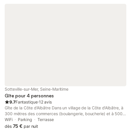
paix pour vous ressourcer et vous mettre au vert au milieu de
nos animaux ! Nous accueillons 4 à 6 personnes, 2 chambres de
12 m² chacune : 1 avec lit 140x190, l'autre avec 2 lits 90x190.
Salon avec clic-clac (2pers) et TV, Wifi. Cuisine équipée : four
électrique, plaques induction, four micro-ondes, réfrigérateur,
case congélateur, lave-vaisselle, cafetière, aspirateur , vaisselle,
… Grande salle d'eau avec cabine de douche, WC. Sèche
cheveux Salle de jeux attenante : lave linge, table a repasser,
baby foot, table de ping pong, quilles, fléchettes,... Dans le
bourg de Besneville (800m) : épicerie avec dépôt de pain
quotidien, bar, tabac, jeux, presse. A 10 min en voiture des
plages : Portbail, Denneville, la station balnéaire de
Barneville/port de Carteret : possibilité de s'évader pour une
journée sur les îles Anglo Normandes (Jersey). A 10 min de la
forêt et du château féodal de St Sauveur-le-Vicomte et des
Sotteville-sur-Mer, Seine-Maritime
principaux supermarchés/station essence. Proche sites D Day 6
Gîte pour 4 personnes
juin 1944 (30 min) Me contacter pour préciser les tarifs
9.7
Fantastique
⋅
12 avis
Gîte de la Côte d'Albâtre Dans un village de la Côte d'Albâtre, à
300 mètres des commerces (boulangerie, boucherie) et à 500
mètres de la mer. Entre la station balnéaire de Veules-les-Roses
WiFi
Parking
Terrasse
et Saint-Aubin-sur-Mer (grande plage de sable) Maison rénovée
75 €
dès
par nuit