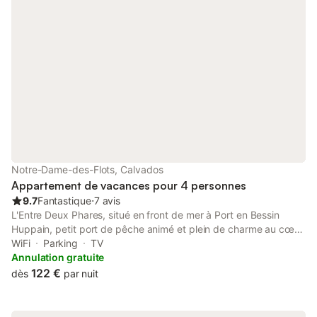
toilette 5€. Animal 2€ la nuitée.
Notre-Dame-des-Flots, Calvados
Appartement de vacances pour 4 personnes
9.7
Fantastique
⋅
7 avis
L'Entre Deux Phares, situé en front de mer à Port en Bessin
Huppain, petit port de pêche animé et plein de charme au cœur
des plages du débarquement, entre Arromanches et Colleville
WiFi
Parking
TV
sur Mer (cimetière Américain), situé à 10 km de Bayeux, 30 km
Annulation gratuite
de Caen. L'Entre Deux Phares a ouvert ses portes en mai 2016,
122 €
dès
par nuit
après une rénovation complète, typique des immeubles de
cette époque, il s'étend sur trois niveaux avec une vue
magnifique sur la mer et ses marées. Nous sommes l'avant