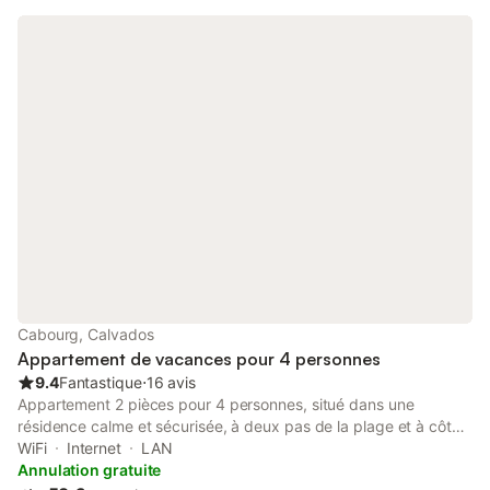
confort (réfrigérateur-congélateur, lave-linge, cuisine équipée, lit
double, placard, baignoire, sèche-serviettes, sèche-cheveux …)
Draps et linges de toilettes fournis.
Cabourg, Calvados
Appartement de vacances pour 4 personnes
9.4
Fantastique
⋅
16 avis
Appartement 2 pièces pour 4 personnes, situé dans une
résidence calme et sécurisée, à deux pas de la plage et à côté
de la Thalassothérapie. 🏡 Description de l’appartement : -
WiFi
Internet
LAN
Séjour / salon : canapé clic-clac 160x190, TV écran plat,
Annulation gratuite