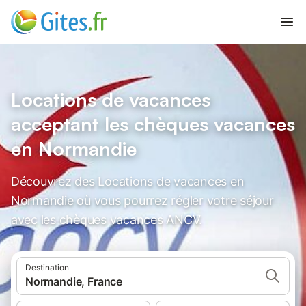
Locations de vacances
acceptant les chèques vacances
en Normandie
Découvrez des Locations de vacances en
Normandie où vous pourrez régler votre séjour
avec les chèques vacances ANCV.
Destination
Normandie, France