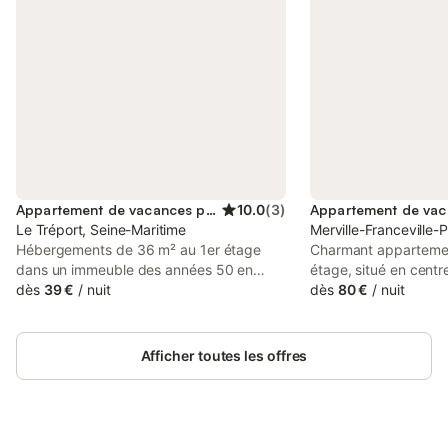
Appartement de vacances pour 4 personnes
10.0
(
3
)
Le Tréport, Seine-Maritime
Merville-Franceville-
Hébergements de 36 m² au 1er étage
Charmant appartemen
dans un immeuble des années 50 en
étage, situé en centre
front de mer, vous pouvez depuis la
dès
39 €
/
nuit
mètres de la plage - 
dès
80 €
/
nuit
pièce de principale, voir l'Esplanade, la
Cabourg - dans une 
plage, le couché de soleil avec les
sécurisée avec inter
couleurs édifié devant le quartier des
parking privatif - loca
Afficher toutes les offres
CORDIERS autrefois village de pêcheurs.
Composition de l'app
Le funiculaire vous emmènera en
salle à manger avec c
traversant la roche, admirer un
matelas récent) - très
magnifique panorama sur la mer, le port,
équipée plaques induc