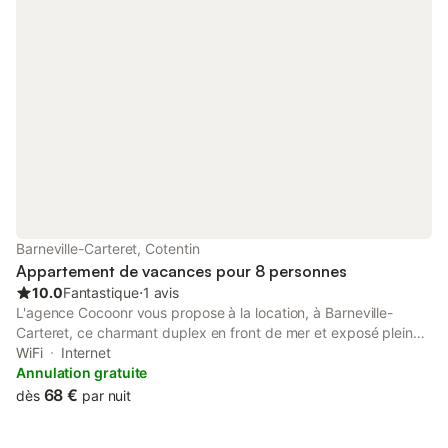
Commerce à 200 m, plage à 600 m Piscine à 15 km
(Montmartin-sur-Mer) ou 18 km (Coutances), tennis, golf, casino
1 km, centre équestre 1.5 km Draps fournis sur demande 10 €
par lit.
Barneville-Carteret, Cotentin
Appartement de vacances pour 8 personnes
10.0
Fantastique
⋅
1 avis
L'agence Cocoonr vous propose à la location, à Barneville-
Carteret, ce charmant duplex en front de mer et exposé plein
sud, d’une superficie de 66 m² et pouvant accueillir jusqu’à 8
WiFi
Internet
voyageurs. Situé au 4e étage (sans ascenseur), il se compose
Annulation gratuite
d’une jolie pièce à vivre lumineuse avec cuisine ouverte
68 €
dès
par nuit
entièrement équipée, de trois belles chambres ainsi que de
deux salles de bain, l’une avec douche, l’autre avec baignoire.