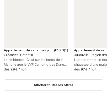
Appartement de vacances pour 2 personnes
10.0
(
1
)
Créances, Cotentin
Jullouville, Région d'
La résidence : C'est sur les bords de la
L'appartement se tro
Manche que le VVF Camping des Dunes
chaussée d'une mais
vous accueille dans un environnement
dès
29 €
/
nuit
logements, et située
dès
97 €
/
nuit
iodé à seulement 50 mètres de la plage.
et à 500 mètres des 
Cet accès direct à la mer est un véritable
compose d'un séjour
atout pour vos vacances en bord de mer
convertible de 140, 
Afficher toutes les offres
: profitez d'activités variées comme le
mer, d'une cuisine é
char à voile, le stand up paddle ou bien la
four électrique, micr
marche aquatique. Retrouvez-vous
réfrigérateur avec ca
autour du terrain de volley ou de
d'une chambre avec l