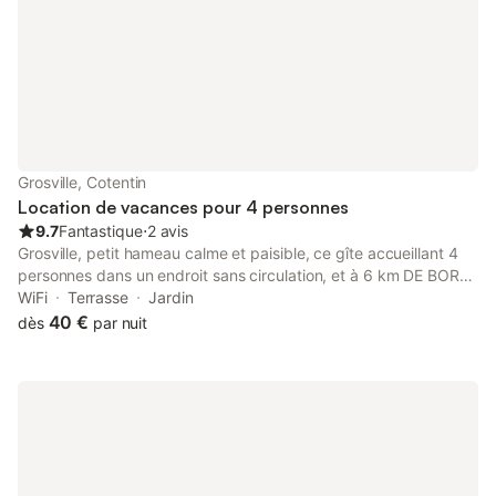
Grosville, Cotentin
Location de vacances pour 4 personnes
9.7
Fantastique
⋅
2 avis
Grosville, petit hameau calme et paisible, ce gîte accueillant 4
personnes dans un endroit sans circulation, et à 6 km DE BORD
DE MER classée 3 étoiles par Office du Tourisme et classement
WiFi
Terrasse
Jardin
préfectoral - cuisine entièrement aménagée (lave-vaisselle,
40 €
dès
par nuit
micro-ondes) - séjour salon - télévision (lecteur DVD) - 2
chambres avec armoires - salle de bain avec douche à
l'italienne - 1 wc indépendant (réfrigérateur-congélateur, lave-
linge) - barbecue - salon de jardin - terrain clos - décoration
soignée - tout confort - repos assuré - secteur très calme
Commerces d'appoints à 300 mètres. Accès internet par WiFi -
accueil par les propriétaires - tout le linge de maison peut être