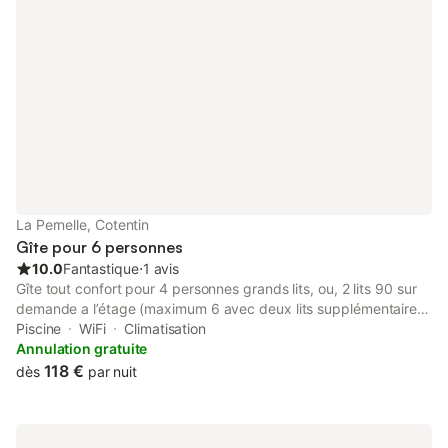
une bonne randonnée !
La Pernelle, Cotentin
Gîte pour 6 personnes
10.0
Fantastique
⋅
1 avis
Gîte tout confort pour 4 personnes grands lits, ou, 2 lits 90 sur
demande a l’étage (maximum 6 avec deux lits supplémentaires
(enfants) … connexion Wifi internet fibre ...dans les chambres
Piscine
WiFi
Climatisation
(ordinateur non fourni) piscine couverte et chauffée e mars
Annulation gratuite
suivant conditions climatiques contraires extrêmes) 27 / 28
118 €
dès
par nuit
degrés + spa chauffé à 37 toute l'année P.S. : chien accepté
(sauf première et seconde catégorie) 30 € quel que soit le
nombre de jours (pour la durée du séjour) cendriers extérieur