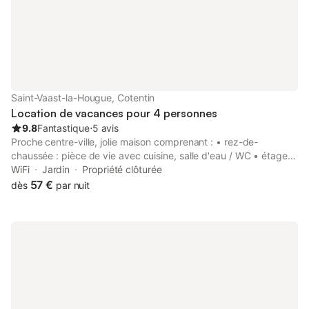
SEPTEMBRE 2025, LE FORFAIT MENAGE
samedi et w.e
SER
Saint-Vaast-la-Hougue, Cotentin
Location de vacances pour 4 personnes
9.8
Fantastique
⋅
5 avis
Proche centre-ville, jolie maison comprenant : • rez-de-
chaussée : pièce de vie avec cuisine, salle d'eau / WC • étage :
2 chambres : 1 chambre avec un lit de 140 et 1 chambre avec 2
WiFi
Jardin
Propriété clôturée
lits de 90 pouvant être regroupés pour faire un lit de 180 •
57 €
dès
par nuit
courette sur l'avant (barbecue et salon de jardin) (parking
public à proximité) Taxe séjour incluse Électricité et chauffage
compris 1 Colonne de bois de chauffage (voir photo) comprise.
Supplément bois 20€ Caution de 60 € pour le ménage qui sera
restituée si celui-ci est correctement réalisé