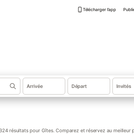
Télécharger l’app
Publi
s de vacances en Corse
Arrivée
Départ
Invités
Gîtes et locat
324 résultats pour Gîtes. Comparez et réservez au meilleur p