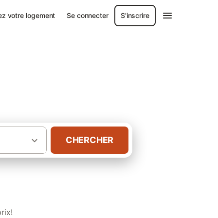
ez votre logement
Se connecter
S'inscrire
CHERCHER
·
·
ions de vacances
France
Gîtes en Corse
rix!