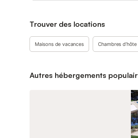
fourni, po
toilette 
aménagé 
un barbe
Trouver des locations
campagne
mettons à
l'équipe
Maisons de vacances
Chambres d’hôte
(lit bébé
baignoire
proposées
est prése
étendues 
Autres hébergements populair
kilomètre