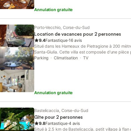
Annulation gratuite
Porto-Vecchio, Corse-du-Sud
Location de vacances pour 2 personnes
9.4
Fantastique
⋅
16 avis
Situé dans les Hameaux de Pietragione à 200 mètr
Santa-Giulia. Cette villa est composée d'une pièce 
et une climatisation, d'un coin cuisine équipée, d'u
Parking
Climatisation
TV
indépendant. Le plus de cette villa : Une terrasse
haie avec mobilier de jardin équipée d'un barbecue 
trouve dans la pièce principale. Parking privé. Le m
linge de lit et les serviettes de toilette sont compris
optionnelles à régler sur place et à réserver avant v
Annulation gratuite
domestique : 39 €. - Location minibox Wifi par sem
est diffusé par un professionnel. Sauf mention contra
que ménage, draps, serviettes etc.. ne sont pas inc
location. Si animaux de compagnie admis (indiqué
Bastelicaccia, Corse-du-Sud
supplément peut s'appliquer. Seuls les équipemen
Gîte pour 2 personnes
spécifiquement dans cette annonce sont présents.
9.8
Fantastique
⋅
4 avis
n'est pas considéré comme présent. Sauf indicati
Situé à 2.5 km de Bastelicaccia, petit village à flan 