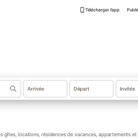
Télécharger l’app
Publi
s de vacances Réunion
Arrivée
Départ
Invités
·
Gîtes et locations de vacances
DOM-T
pings à la