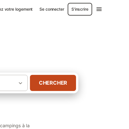
ez votre logement
Se connecter
S'inscrire
CHERCHER
·
·
OM
France
Gîtes sur l' Île de la Réunion