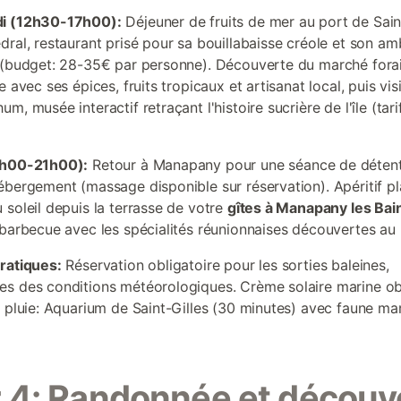
i (12h30-17h00):
Déjeuner de fruits de mer au port de Sain
dral, restaurant prisé pour sa bouillabaisse créole et son a
 (budget: 28-35€ par personne). Découverte du marché fora
e avec ses épices, fruits tropicaux et artisanat local, puis vis
m, musée interactif retraçant l'histoire sucrière de l'île (tari
7h00-21h00):
Retour à Manapany pour une séance de déten
ébergement (massage disponible sur réservation). Apéritif pl
 soleil depuis la terrasse de votre
gîtes à Manapany les Bai
 barbecue avec les spécialités réunionnaises découvertes au
ratiques:
Réservation obligatoire pour les sorties baleines,
s des conditions météorologiques. Crème solaire marine obl
e pluie: Aquarium de Saint-Gilles (30 minutes) avec faune mar
 4: Randonnée et découv