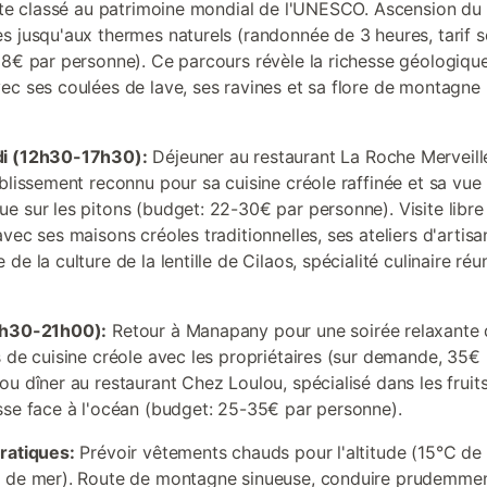
site classé au patrimoine mondial de l'UNESCO. Ascension du 
s jusqu'aux thermes naturels (randonnée de 3 heures, tarif 
 8€ par personne). Ce parcours révèle la richesse géologiqu
ec ses coulées de lave, ses ravines et sa flore de montagne
i (12h30-17h30):
Déjeuner au restaurant La Roche Merveill
ablissement reconnu pour sa cuisine créole raffinée et sa vue
e sur les pitons (budget: 22-30€ par personne). Visite libre 
vec ses maisons créoles traditionnelles, ses ateliers d'artisa
de la culture de la lentille de Cilaos, spécialité culinaire ré
7h30-21h00):
Retour à Manapany pour une soirée relaxante 
s de cuisine créole avec les propriétaires (sur demande, 35€
ou dîner au restaurant Chez Loulou, spécialisé dans les fruit
sse face à l'océan (budget: 25-35€ par personne).
ratiques:
Prévoir vêtements chauds pour l'altitude (15°C de
 de mer). Route de montagne sinueuse, conduire prudemmen