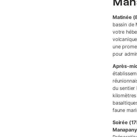
Man
Matinée (
bassin de 
votre hébe
volcanique
une promena
pour admir
Après-mid
établissem
réunionnai
du sentier
kilomètres 
basaltiques
faune mari
Soirée (1
Manapany