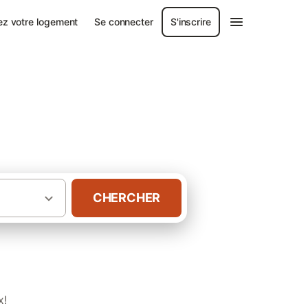
ez votre logement
Se connecter
S'inscrire
ns
CHERCHER
·
·
-TOM
France
Gîtes à Manapy les Bains
x!