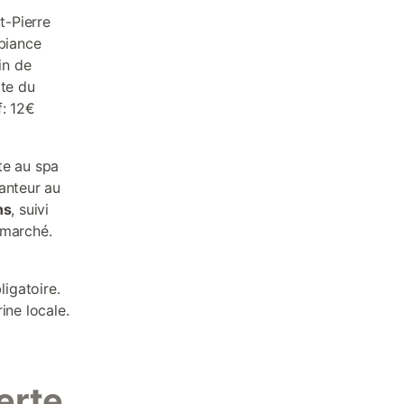
t-Pierre
mbiance
in de
ite du
f: 12€
te au spa
anteur au
ns
, suivi
 marché.
igatoire.
ine locale.
erte