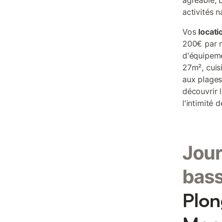
agréable, 
activités n
Vos
locat
200€ par n
d'équipeme
27m², cuis
aux plages
découvrir 
l'intimité
Jour
bass
Plon