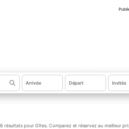
Publi
s de vacances à Manapy les Bai
Arrivée
Départ
Invités
·
Gîtes et locations de vacances
DOM
8 résultats pour Gîtes. Comparez et réservez au meilleur pri