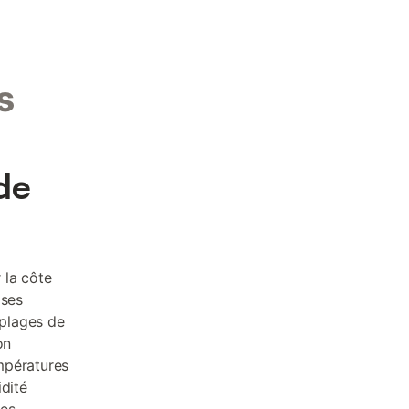
s
de
 la côte
ises
 plages de
on
mpératures
idité