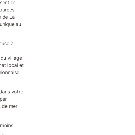
sentier
sources
e de La
 unique au
euse à
du village
nat local et
unionnaise
dans votre
 par
s de mer
 moins
t.