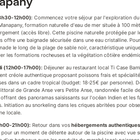
apany
8h30-12h00):
Commencez votre séjour par l'exploration du
Manapany, formation naturelle d'eau de mer située à 100 mè
rgement (accès libre). Cette piscine naturelle protégée par l
s offre une baignade sécurisée dans une eau cristalline. Pou
de le long de la plage de sable noir, caractéristique unique d
er les formations rocheuses et la végétation côtière endémi
i (12h00-17h00):
Déjeuner au restaurant local Ti Case Bam
ent créole authentique proposant poissons frais et spécialit
ses dans un cadre tropical (budget: 18-25€ par personne). 
 littoral de Grande Anse vers Petite Anse, randonnée facile d
offrant des panoramas saisissants sur l'océan Indien et les f
. Initiation au snorkeling dans les criques abritées pour obse
ne locale.
7h00-21h00):
Retour dans vos
hébergements authentiques
pour un moment de détente autour de la piscine avec vue su