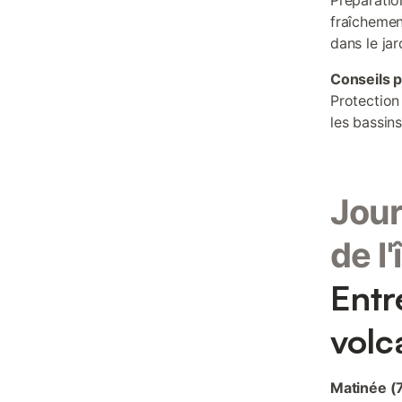
Préparatio
fraîchemen
dans le jar
Conseils p
Protection 
les bassin
Jour
de l'
Entr
volc
Matinée (