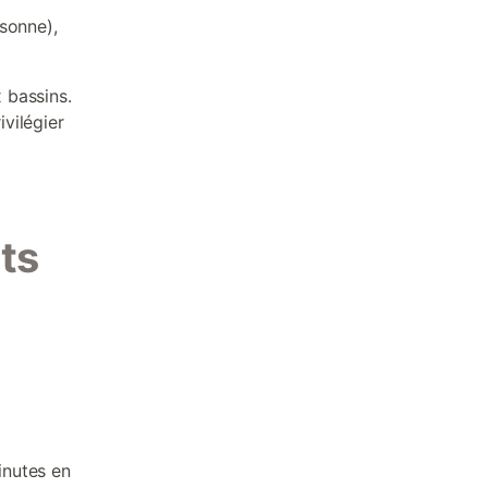
sonne),
 bassins.
ivilégier
uts
inutes en