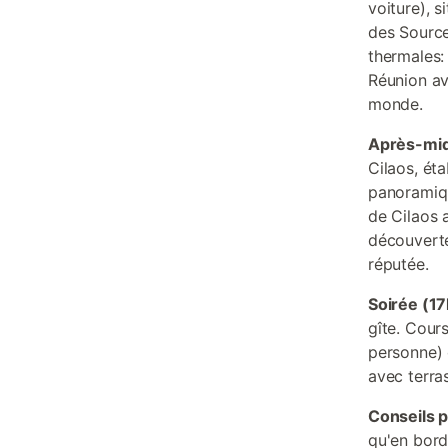
voiture), 
des Source
thermales:
Réunion av
monde.
Après-mid
Cilaos, ét
panoramiqu
de Cilaos a
découverte 
réputée.
Soirée (1
gîte. Cour
personne) 
avec terra
Conseils p
qu'en bord