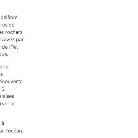
 célèbre
tres de
es rochers
rsuivez par
e l'île,
que.
bou,
és
Découverte
e 2
alaises
rver la
 à
r l'océan.