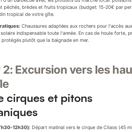
n d'un barbecue avec les produits du marché local: poissons
t pêchés, brèdes et fruits tropicaux (budget: 15-20€ par per
din tropical de votre gîte.
ratiques:
Chaussures adaptées aux rochers pour l'accès aux
solaire indispensable toute l'année. En cas de houle forte, pr
s protégés plutôt que la baignade en mer.
 2: Excursion vers les ha
île
e cirques et pitons
aniques
7h30-12h30):
Départ matinal vers le cirque de Cilaos (45 m