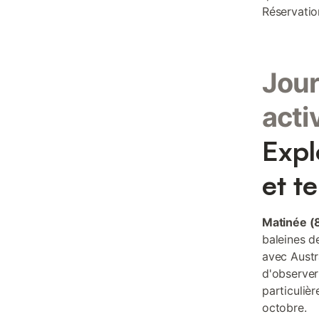
Réservati
Jour
acti
Expl
et t
Matinée (
baleines de
avec Austr
d'observer
particulièr
octobre.