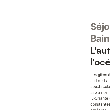
Séjo
Bain
L'au
l'oc
Les
gîtes 
sud de La 
spectacula
sable noir
luxuriante
constantes