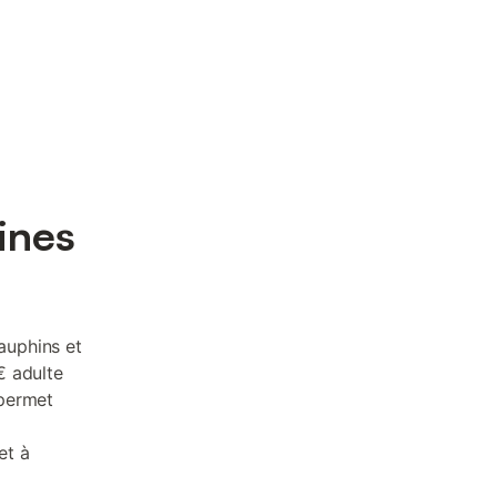
ines
auphins et
€ adulte
 permet
et à