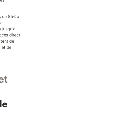
les
fs de 85€ à
s
 jusqu'à
ccès direct
tent de
t et de
et
de