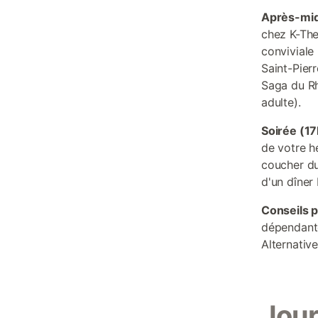
Après-mid
chez K-The
conviviale
Saint-Pierr
Saga du Rhu
adulte).
Soirée (1
de votre h
coucher du
d'un dîner
Conseils p
dépendante
Alternativ
Jour