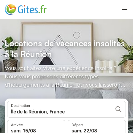
Locations de vacances insolites
à la Réunion
Vous souhaitez vivre une expérience insolite ?
Nous vous proposons différents types
d'hébergements à la Réunion qui vous laisseront
des souvenirs inoubliables.
Destination
Île de la Réunion, France
Arrivée
Départ
sam. 15/08
sam. 22/08