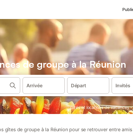
Publi
nces de groupe à la Réunion
Arrivée
Départ
Invités
·
Gîtes et locations de vacances
 gîtes de groupe à la Réunion pour se retrouver entre amis 