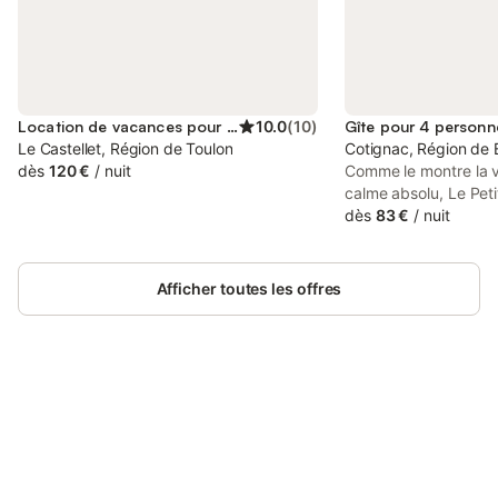
Location de vacances pour 4 personnes
10.0
(
10
)
Gîte pour 4 personn
Le Castellet, Région de Toulon
Cotignac, Région de 
dès
120 €
/
nuit
Comme le montre la vi
calme absolu, Le Peti
pleine nature, sous 
dès
83 €
/
nuit
chênes dans une oliv
classé parmi les plus
France, c'est un lieu 
Afficher toutes les offres
à la piscine de la pro
x 4.80 m. Le bassin n
surveillé. Capacité d'
avec deux enfants. L'
est occupée par un co
Connectez-vous et économisez
Electricité et eau se
Se connecter
jusqu'à 10% sur nos logements.
relevé est fait à l'arr
forfait pour le ménag
euros