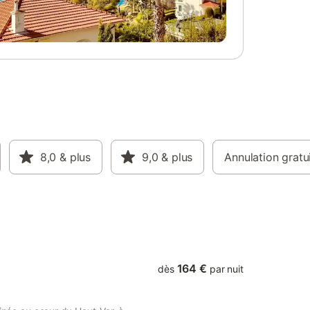
ge : - WC
complètement du quotidien. La maison est
'eau avec
bien située pour faire des excursions dans
le
les environs. Visitez par exemple le parc
ouble
national du Verdon et des villages
ouble
typiques du Haut Var comme Cotignac.
 d'eau
Les pêcheurs trouveront ici de bonnes
n -
conditions de pêche tout au long de
90) avec
l'année. Bonnes vacances !
et accès
confort,
estir dans
s
8,0
& plus
9,0
& plus
Annulation gratu
 lit
t fer à
e privée
uipée de
164 €
dès
par nuit