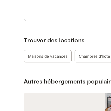
Se connecter ou s'inscrire
Sainte-Croix à 30 km comme point de
avec des
départ, vous pouvez explorer les gorges
une douc
du Verdon en canoë. Les amateurs de
nature • 
randonnée devraient également faire une
manger, s
excursion sur le sentier de grande
gaz • Ter
randonnée GR4. Deux lits dans la chambre
des soiré
3 sont des lits d'appoint.
orientabl
vos envi
Trouver des locations
plantati
portable 
l'extéri
Maisons de vacances
Chambres d’hôte
pour la v
voiture é
Agencemen
plain-pie
bénéficia
Autres hébergements populair