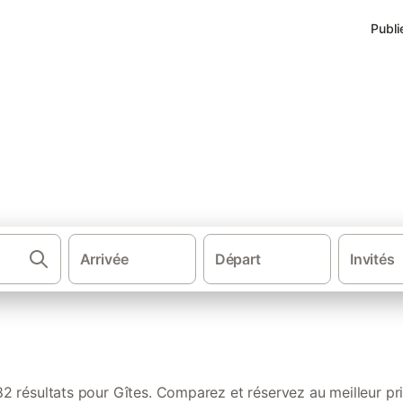
Publi
à Salernes
Arrivée
Départ
Invités
·
·
·
 locations de vacances
France
Sud de la France
Provence-Alpes-
82 résultats pour Gîtes. Comparez et réservez au meilleur pri