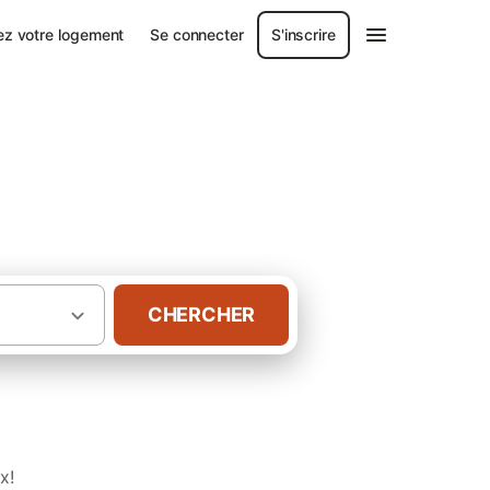
ez votre logement
Se connecter
S'inscrire
CHERCHER
·
·
Côte d'Azur
Provence
Gîtes à Salernes
x!