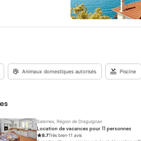
 chaises longues confortables et
d'eau avec douche et WC À l'éta
he extérieure avec vue sur la
séparé sur le palier - Une salle d
Terrasse couverte avec table à
douche - Chambre 2 : un lit doub
alon d'extérieur et barbecue à
(140x190) - Chambre 3 : un lit d
rain de pétanque éclairé pour
(140x190) - Chambre 4 : un lit d
es conviviales • Lamelles
(140x190) avec rangement, salle
es pour le soleil ou l'ombre selon
avec douche et accès à un balco
es • Jardin magnifique avec
Chambre 5 : un lit double (140x1
on méditerranéenne • Enceinte
une salle de bain avec baignoire 
pour profiter de la musique à
à un balcon Pour encore plus de 
eur également • Carport ombragé
les propriétaires ont décidé d’inv
oiture | Borne de recharge pour
Animaux domestiques autorisés
les équipements complémentaire
Piscine
lectrique disponible 🏠
suivants : chaise haute, lave-linge,
t de la maison La villa est de
bébé, plancha, ventilateur, table e
d et décorée avec goût,
repasser. Extérieur : - Une piscin
nt d'une grande luminosité grâ
de 5,5mx3,5m (non chauffée) éq
es
chaises longues et
Salernes, Région de Draguignan
Location de vacances pour 11 personnes
8.7
Très bien
⋅
11 avis