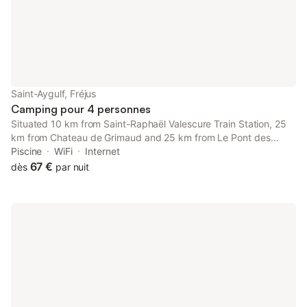
Saint-Aygulf, Fréjus
Camping pour 4 personnes
Situated 10 km from Saint-Raphaël Valescure Train Station, 25
km from Chateau de Grimaud and 25 km from Le Pont des
Fées, Mobil-home 4 personnes Europ Camping st Aygulf
Piscine
WiFi
Internet
provides accommodation located in Saint-Aygulf.
67 €
dès
par nuit