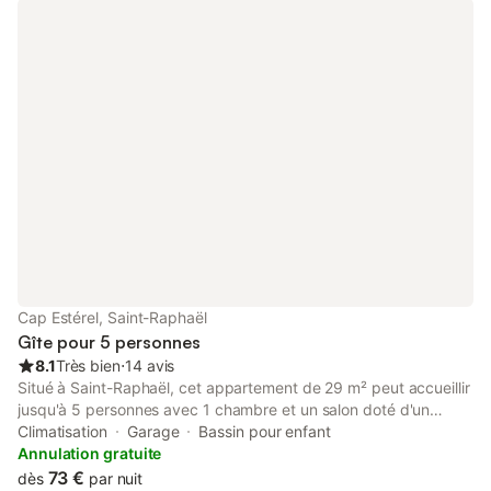
autorisés. Une sortie en mer avec le bateau peut être organisée
sur demande. Une bouteille de rosé attend les hôtes à bord.
Cap Estérel, Saint-Raphaël
Gîte pour 5 personnes
8.1
Très bien
⋅
14 avis
Situé à Saint-Raphaël, cet appartement de 29 m² peut accueillir
jusqu'à 5 personnes avec 1 chambre et un salon doté d'un
canapé-lit neuf pour 2 personnes. Vous disposez d'une salle de
Climatisation
Garage
Bassin pour enfant
bain et d'une cuisine privée bien équipée avec lave-vaisselle.
Annulation gratuite
L'appartement, récemment repeint en partie, comprend un
73 €
dès
par nuit