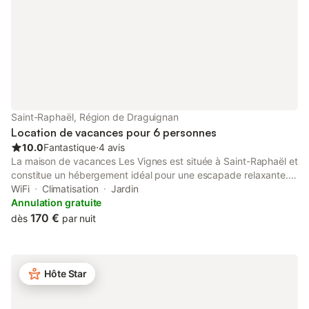
annonce sont présents. Un équipement
non i
Saint-Raphaël, Région de Draguignan
Location de vacances pour 6 personnes
10.0
Fantastique
⋅
4 avis
La maison de vacances Les Vignes est située à Saint-Raphaël et
constitue un hébergement idéal pour une escapade relaxante.
La propriété de 80 m² se compose d'un salon, d'une cuisine
WiFi
Climatisation
Jardin
entièrement équipée, de 3 chambres et d'une salle de bain et
Annulation gratuite
peut donc accueillir six personnes. Les équipements
170 €
dès
par nuit
supplémentaires comprennent une télévision, la climatisation
dans le salon, un ventilateur ainsi qu'une machine à laver. En
outre, une table de ping-pong est mise à votre disposition. Un lit
bébé et une chaise haute sont également disponibles. Cette
Hôte Star
location de vacances propose un espace extérieur privé avec
un jardin, des terrasses ouvertes et couvertes, un barbecue et