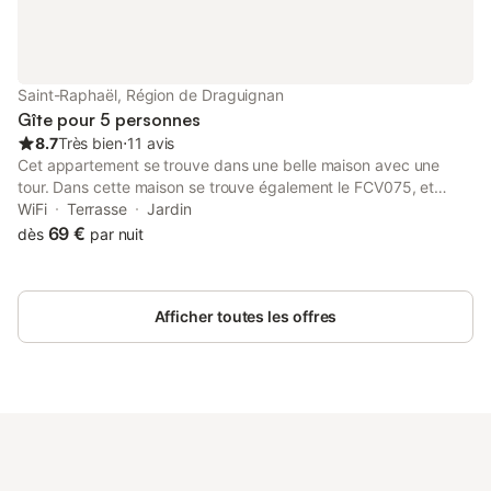
Saint-Raphaël, Région de Draguignan
Gîte pour 5 personnes
8.7
Très bien
⋅
11 avis
Cet appartement se trouve dans une belle maison avec une
tour. Dans cette maison se trouve également le FCV075, et
ensemble, ces deux logements avec des entrées séparées sont
WiFi
Terrasse
Jardin
également idéaux pour les familles voyageant ensemble.
69 €
dès
par nuit
Profitez de la vue magnifique sur la baie d'Agay qui s'offre à
vous depuis cette maison. Voir aussi le FCV077, qui se trouve à
côté.
Afficher toutes les offres