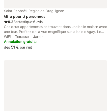
Saint-Raphaël, Région de Draguignan
Gîte pour 3 personnes
9.2
Fantastique
⋅
6 avis
Ces deux appartements se trouvent dans une belle maison avec
une tour. Profitez de la vue magnifique sur la baie d'Agay. Le
FCV075 se trouve au rez-de-chaussée, tandis que le FCV076
WiFi
Terrasse
Jardin
est au premier étage. Agay est une petite station balnéaire de la
Annulation gratuite
Côte d'Azur et donc idéale pour de magnifiques vacances à la
51 €
dès
par nuit
mer. Les logements avec entrées séparées sont idéaux pour les
familles qui voyagent ensemble, et ceux qui ont besoin de place
pour un groupe plus important peuvent tout simplement
réserver le FCV077, situé à côté.