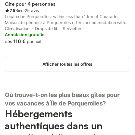
séjour sera à régler sur place. Caractéristiques de la location de
Gîte pour 4 personnes
vacances : Proche aéroport : Aé
7.5
Bien
⋅
25 avis
Located in Porquerolles, within less than 1 km of Courtade,
Maison de pêcheur à Porquerolles offers accommodation with
air conditioning. The property has garden and city views.
Climatisation
Draps de lit
Serviettes
Annulation gratuite
110 €
dès
par nuit
Afficher toutes les offres
Où trouve-t-on les plus beaux gîtes pour
vos vacances à Île de Porquerolles?
Hébergements
authentiques dans un