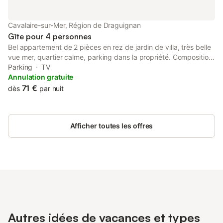
supplément peut s'appliquer. Seuls les équipements mentionnés
spécifiquement dans cette annonce sont présents. Un
équipement non indiqué n'est pas considéré comme présent.
Cavalaire-sur-Mer, Région de Draguignan
Sauf indication de borne de charge électrique présente dans le
Gîte pour 4 personnes
logement
Bel appartement de 2 pièces en rez de jardin de villa, très belle
vue mer, quartier calme, parking dans la propriété. Composition
: séjour : 1 lit de 140, TV, cuisine américaine équipée : lave
Parking
TV
vaisselle, four, plaques vitro, micro-ondes, réfrigérateur-
Annulation gratuite
congélateur, chambre deux lits une personne, salle de bains :
71 €
dès
par nuit
douche, lavabo, WC, lave-linge. 400m plages de sable. 800m
des commerces, 2 km centre du village et marina-port.
Afficher toutes les offres
Autres idées de vacances et types