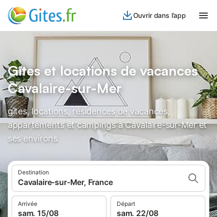
Ouvrir dans l’app
Gîtes et locations de vacances
Cavalaire-sur-Mer
gîtes, locations, résidences de vacances,
appartements et campings à Cavalaire-sur-Mer et
ses environs
Destination
Cavalaire-sur-Mer, France
Arrivée
Départ
sam. 15/08
sam. 22/08