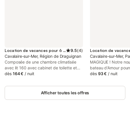
Location de vacances pour 6 personnes
9.5
(
4
)
Cavalaire-sur-Mer, Région de Draguignan
Cavalaire-sur-Mer, Pa
Composée de une chambre climatisée
MAGIQUE ! Notre nouv
avec lit 160 avec cabinet de toilette et
bateau d'Amour pourra
lavabo une chambre climatisée avec 2 lits
dès
164 €
/
nuit
(vos serviteurs à la
dès
93 €
/
nuit
de 90 avec cabinet de toilette lavabo
participation aux frai
d'un séjour avec canapé-lit 140, une
l'eau ... SOUS COND
cuisine américaine une salle de douche et
IMPÉRATIVES de convi
Afficher toutes les offres
d'un [hidden] séparé. Internet en WiFi.
disponibilité et météo
Une magnifique terrasse prolonge le
fois.) 2 VTTS GRATUI
séjour et la chambre principale, le tout
disposition (caution) 
face à la mer et la plage ! Garage.
communautaire se tr
Emplacements pour garer 2 voitures
Résidence où je suis 
Prestations supplémentaires à régler sur
Connectez-vous et économisez
si confiance). Ouverte
Se connecter