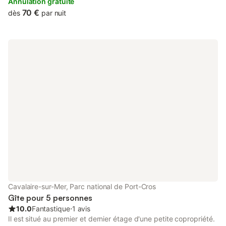
cuisine équipé lave-vaisselle, avec four, refrigerateur-
Annulation gratuite
congelateur, plaques vitro, micro-ondes, chambre 1 lit 160 ou 2
70 €
dès
par nuit
lits 80, salle de bains (douche italienne) lave-linge, WC séparé.
Télévision. 50m Plage de sable - 500m Centre village - 500m
Commerces - 500m Marina et Port
Cavalaire-sur-Mer, Parc national de Port-Cros
Gîte pour 5 personnes
10.0
Fantastique
⋅
1 avis
Il est situé au premier et dernier étage d'une petite copropriété.