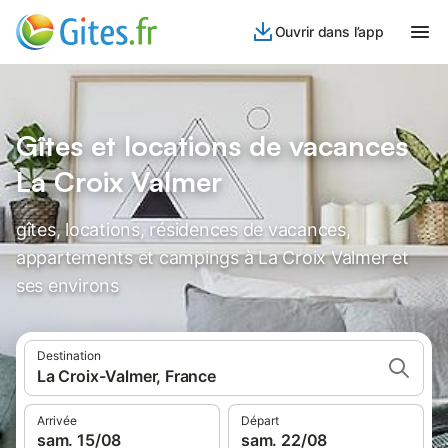
Ouvrir dans l’app
Gîtes et locations de vacances
La Croix Valmer
gîtes, locations, résidences de vacances,
appartements et campings à La Croix Valmer et
ses environs
Destination
La Croix-Valmer, France
Arrivée
Départ
sam. 15/08
sam. 22/08