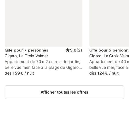
Gîte pour 7 personnes
9.0
(
2
)
Gîte pour 5 personn
Gigaro, La Croix-Valmer
Gigaro, La Croix-Val
Appartement de 70 m2 en rez-de-jardin,
Appartement de 40 m
belle vue mer, face à la plage de Gigaro,
belle vue mer, face à
avec une grande terrasse dont une partie
dès
159 €
/
nuit
avec terrasse dont u
dès
124 €
/
nuit
sous auvent, et un parking couvert dans
auvent, jardinet, par
la propriété. Il comprend un séjour avec
propriété. Il compren
tv, wifi, canapé lit 2 personnes
wifi, couchage 1 pe
Afficher toutes les offres
(190cmx140cm) Une cuisine équipée
Une cuisine équipée a
avec réfrigérateur-congélateur, plaques à
congélateur, plaques 
induction, lave-vaisselle, micro-ondes,
vaisselle, micro-ondes
four. Une salle d'eau avec douche, deux
d'eau avec lave-ling
vasques, lave-linge ; WC indépendant ;
chambre avec un lit 
une chambre avec deux lits superposés
Connectez-vous et économisez
cabine avec deux lit
Se connecter