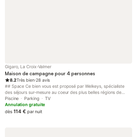
contact.
Gigaro, La Croix-Valmer
Maison de campagne pour 4 personnes
8.2
Très bien
⋅
28 avis
## Space Ce bien vous est proposé par Welkeys, spécialiste
des séjours sur-mesure au coeur des plus belles régions de
France. Ce chaleureux mas de 42 m², situé au rez-de-chaussée
Piscine
Parking
TV
avec un balcon de 5 m², est l'endroit idéal pour un séjour
Annulation gratuite
détente ou une escapade romantique. Il est composé de : - un
114 €
dès
par nuit
salon lumineux avec canapé convertible en lit double et espace
salle à manger, - une cuisine ouverte équipée avec machine à
café, four, plaques de cuisson et réfrigérateur, - une chambre
avec un lit double confortable, - une salle de bain avec douche,