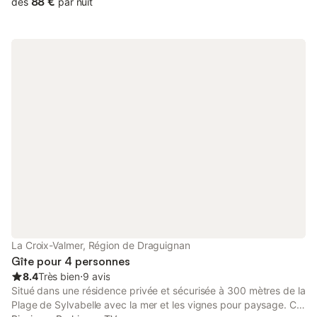
88 €
dès
par nuit
ondes, cafetière électrique). Douche/WC. À l'étage supérieur: 1
chambre, mansardée, ouverte hauteur plafond 100 - 150 cm
avec 1 grand-lit (140 cm, longueur 190 cm), chauffage
électrique et air-conditionné. Terrasse 6 m2. A disposition: lave-
linge, fer à repasser. Internet (Connexion WIFI, gratuit). Veuillez
noter: pas de parking. Maximum 1 animal/ chien autorisé. TV
seulement FR. Détecteur de fumée. 83048000361K2
La Croix-Valmer, Région de Draguignan
Gîte pour 4 personnes
8.4
Très bien
⋅
9 avis
Situé dans une résidence privée et sécurisée à 300 mètres de la
Plage de Sylvabelle avec la mer et les vignes pour paysage. Cet