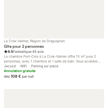
La Croix-Valmer, Région de Draguignan
Gîte pour 2 personnes
9.5
Fantastique
⋅
45 avis
La chambre Port-Cros à La Croix-Valmer offre 15 m² pour 2
personnes, avec 1 chambre et 1 salle de bain. Vous accédez
directement à la plage par un escalier depuis la propriété. La
Jacuzzi
WiFi
Parking sur place
chambre bénéficie d'une vue sur la mer et d'un ventilateur pour
Annulation gratuite
votre confort lors des fortes chaleurs. Vos équipements privés
108 €
dès
par nuit
incluent le Wi-Fi adapté aux appels vidéo, une télévision et un
petit-déjeuner composé de produits locaux sucrés ou salés. La
salle de bain vous offre un espace agréable pour vos besoins.
Des locations de bateaux, avec ou sans capitaine, sont
disponibles en supplément pendant votre séjour. Cette
propriété offre l'accès à un espace extérieur partagé avec un