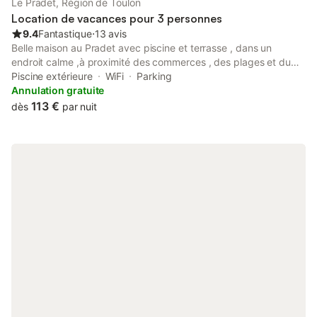
Le Pradet, Région de Toulon
également : climatisation, wifi gratuit, télévision écran
Location de vacances pour 3 personnes
9.4
Fantastique
⋅
13 avis
Belle maison au Pradet avec piscine et terrasse , dans un
endroit calme ,à proximité des commerces , des plages et du
magasin Auchan, à 10 minutes à pieds du centre ville. Village
Piscine extérieure
WiFi
Parking
agréable et animés l été pour profiter des meilleurs vacances. Il
Annulation gratuite
y a plusieurs belles plages à environ 10 minutes en voiture .
113 €
dès
par nuit
Nous sommes proches des villes de Hyères, Toulon et 1heure de
St Tropez.