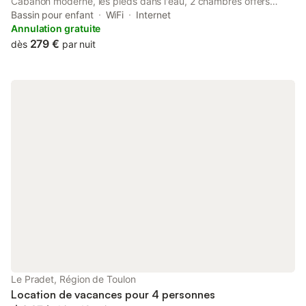
Cabanon moderne, les pieds dans l'eau, 2 chambres offers
beachfront accommodation with a private beach area, a garden
Bassin pour enfant
WiFi
Internet
and free WiFi. The air-conditioned accommodation is 8.
Annulation gratuite
279 €
dès
par nuit
Le Pradet, Région de Toulon
Location de vacances pour 4 personnes