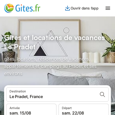
Ouvrir dans l’app
Gîtes et locations de vacances
Le Pradet
gîtes, locations, résidences de vacances,
appartements et campings au Pradet et ses
environs
Destination
Le Pradet, France
Arrivée
Départ
sam. 15/08
sam. 22/08