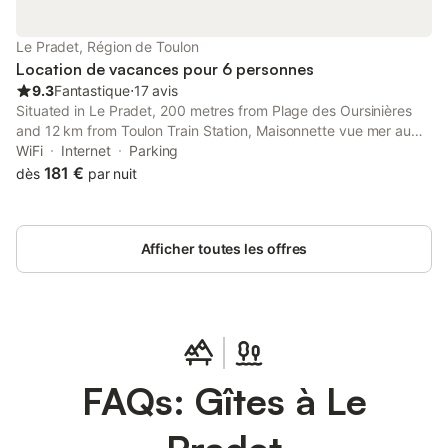
Le Pradet, Région de Toulon
Location de vacances pour 6 personnes
9.3
Fantastique
⋅
17 avis
Situated in Le Pradet, 200 metres from Plage des Oursinières
and 12 km from Toulon Train Station, Maisonnette vue mer au
Pradet offers a garden and air conditioning. Both free WiFi and
WiFi
Internet
Parking
parking on-site are accessible at the holiday home free of...
181 €
dès
par nuit
Afficher toutes les offres
FAQs: Gîtes à Le