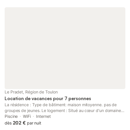
Le Pradet, Région de Toulon
Location de vacances pour 7 personnes
La résidence : Type de bâtiment: maison mitoyenne. pas de
groupes de jeunes. Le logement : Situé au cœur d'un domaine
viticole produisant du vin biologique en biodynamie. Le Domaine
Piscine
WiFi
Internet
de la Navicelle dispose en tout de 7 gîtes de vacances de taille
202 €
dès
par nuit
et de capacité différente (possibilité de réserver plusieurs gîtes