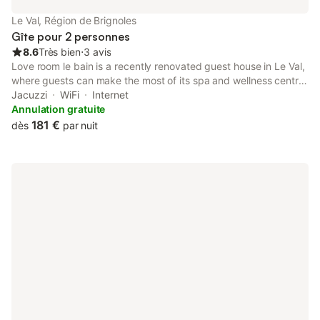
Le Val, Région de Brignoles
Gîte pour 2 personnes
8.6
Très bien
⋅
3 avis
Love room le bain is a recently renovated guest house in Le Val,
where guests can make the most of its spa and wellness centre
and garden. This property offers access to a terrace, free
Jacuzzi
WiFi
Internet
private parking and free WiFi.
Annulation gratuite
181 €
dès
par nuit