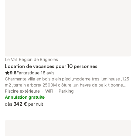
Le Val, Région de Brignoles
Location de vacances pour 10 personnes
9.8
Fantastique
⋅
18 avis
Charmante villa en bois plein pied ,moderne tres lumineuse ,125
m2 ,terrain arbore/ 2500M clôture .un havre de paix t bonne
exposition situe au coeur de la ,provence verte .ideal pour
Piscine extérieure
WiFi
Parking
famille amis qui souhaitent profiter du soleil au calme se baigner
Annulation gratuite
, lire , jouer aux boules et sans oublier le barbecue ou le four a
342 €
dès
par nuit
pizza ttes commodites a 5 mns a brignoles 4 Ch 3 sdb 3 wc 1,5
Kms du village boulangerie cave cooperative pharmacie et
5Kms de brignoles centres commerciaux (6)nombreux Et ts
commerces a 5/7 minutes sans oublier villages pittoresques
carces ,Sillans La cascade,entrecasteaux,tourtour a Proximite .