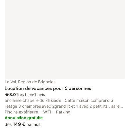
Le Val, Région de Brignoles
Location de vacances pour 6 personnes
8.0
Très bien
⋅
1 avis
ancienne chapelle du xll siècle . Cette maison comprend à
l'étage 3 chambres avec 2grand lit et 1 avec 2 petit lits , salle
d'eau douche , toilette séparé. au rez de chaussée salle a
Piscine extérieure
WiFi
Parking
manger, salon, télé écran plat avec canal + , une cuisine
Annulation gratuite
américaine totalement neuve et aussi maintenant équipé d'un
149 €
dès
par nuit
lave vaisselles douze couverts . une piscine de 3m sur 6.50 m ,