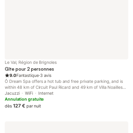
Le Val, Région de Brignoles
Gîte pour 2 personnes
9.0
Fantastique
⋅
3 avis
Ô Dream Spa offers a hot tub and free private parking, and is
within 48 km of Circuit Paul Ricard and 49 km of Villa Noailles
Art Centre. The property features city views.
Jacuzzi
WiFi
Internet
Annulation gratuite
127 €
dès
par nuit