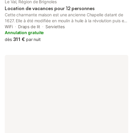
Le Val, Région de Brignoles
Carcès Cotignac, Montfort, Lorgues ,….. Et à 50mn, accès
Location de vacances pour 12 personnes
Cette charmante maison est une ancienne Chapelle datant de
1627. Elle à été modifiée en moulin à huile à la révolution puis en
maison d'habitation en 1841. Située dans le village du VAL au
WiFi
Draps de lit
Serviettes
cœur du VAR à 3 minutes du centre ville à pied, cette maison
Annulation gratuite
vous offrira son histoire, sa fraicheur, son charme et sa
311 €
dès
par nuit
tranquillité à l'ombre de la glycine.