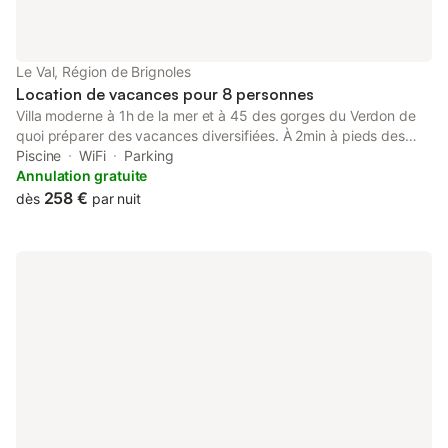
Le Val, Région de Brignoles
Location de vacances pour 8 personnes
Villa moderne à 1h de la mer et à 45 des gorges du Verdon de
quoi préparer des vacances diversifiées. À 2min à pieds des
chutes du Baou ! Pas de piscine pour cette année mais en projet
Piscine
WiFi
Parking
! Vous bénéficiez d'une cuisine entièrement équipée ainsi que
Annulation gratuite
d'un jardin arboré.
258 €
dès
par nuit