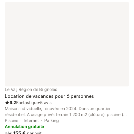
Le Val, Région de Brignoles
Location de vacances pour 6 personnes
9.2
Fantastique
⋅
5 avis
Maison individuelle, rénovée en 2024. Dans un quartier
résidentiel. A usage privé: terrain 1'200 m2 (clôturé), piscine (8
x 4 m, profondeur 70 - 180 cm, disponibilité saisonnière: 01.Jan.
Piscine
Internet
Parking
- 31.Dec.). Place de parking (pour 2 voitures) sur le terrain.
Annulation gratuite
Magasins 2.5 km, restaurant 2.5 km, arrêt de bus 2.6 km.
155 €
dès
par nuit