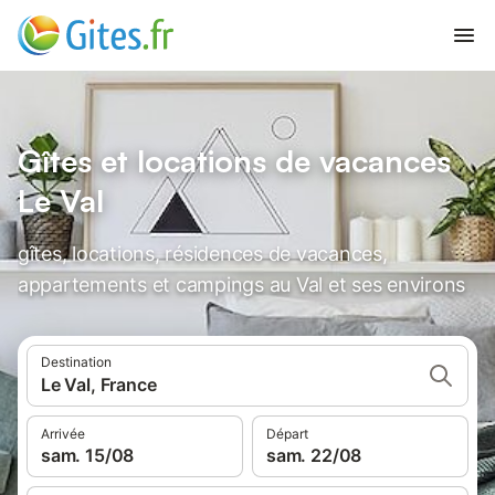
Gîtes et locations de vacances
Le Val
gîtes, locations, résidences de vacances,
appartements et campings au Val et ses environs
Destination
Le Val, France
Arrivée
Départ
sam. 15/08
sam. 22/08