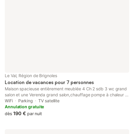
Le Val, Région de Brignoles
Location de vacances pour 7 personnes
Maison spacieuse entièrement meublée 4 Ch 2 sdb 3 wc grand
salon et une Verenda grand salon,chauffage pompe à chaleur et
poêle . Bien exposée jardin clôturé parking privatif sans garage
WiFi
Parking
TV satellite
. Quartier résidentiel très calme
Annulation gratuite
190 €
dès
par nuit