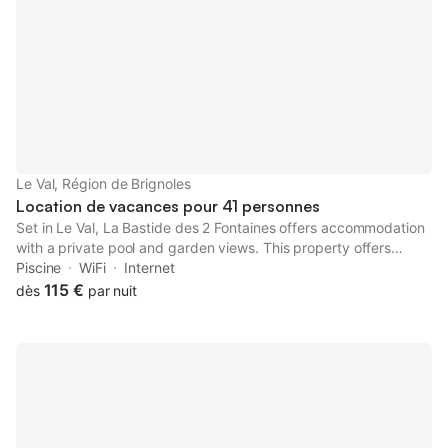
Le Val, Région de Brignoles
Location de vacances pour 41 personnes
Set in Le Val, La Bastide des 2 Fontaines offers accommodation
with a private pool and garden views. This property offers
access to a terrace, free private parking and free WiFi.
Piscine
WiFi
Internet
115 €
dès
par nuit