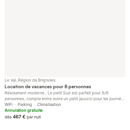
Le Val, Région de Brignoles
Location de vacances pour 8 personnes
Résolument moderne , Le petit Sud est parfait pour 6/8
personnes, compte entre autre un petit jacuzzi pour les journées
chaudes du sud et un boulodrome pour profiter du champ
WiFi
Parking
Climatisation
d'oliviers et des cigales Les gorges du Verdon et les plages sont
Annulation gratuite
à 1 heure de route le vallon sourn pour l'escalade à 10 mns
467 €
dès
par nuit
divers randonnées au départ de votre location, sur siple
demande je reste à votre écoute bonne route? lolie