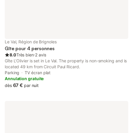
sont priés de laisser le logement propre comme à leur arrivée.
Dans le cas contraire, des frais supplémentaires pourront être
facturés.
Le Val, Région de Brignoles
Gîte pour 4 personnes
8.0
Très bien
⋅
2 avis
Gîte L'Olivier is set in Le Val. The property is non-smoking and is
located 49 km from Circuit Paul Ricard.
Parking
TV écran plat
Annulation gratuite
67 €
dès
par nuit