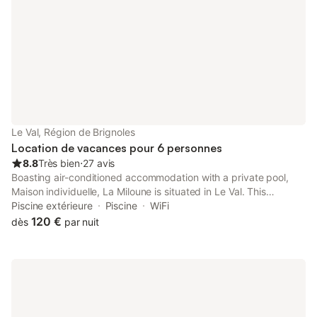
Le Val, Région de Brignoles
Location de vacances pour 6 personnes
8.8
Très bien
⋅
27 avis
Boasting air-conditioned accommodation with a private pool,
Maison individuelle, La Miloune is situated in Le Val. This
property offers access to a terrace, free private parking and
Piscine extérieure
Piscine
WiFi
free WiFi.
120 €
dès
par nuit