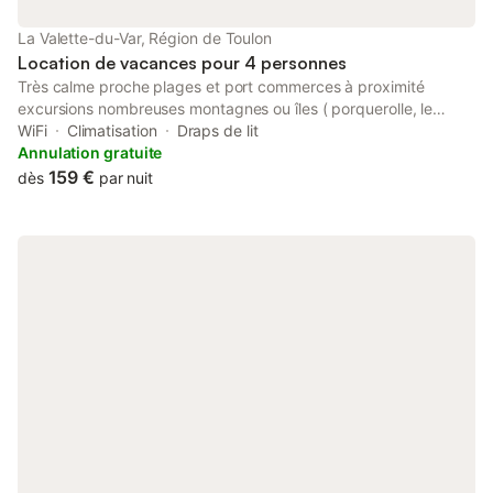
La Valette-du-Var, Région de Toulon
Location de vacances pour 4 personnes
Très calme proche plages et port commerces à proximité
excursions nombreuses montagnes ou îles ( porquerolle, le
levant) nombreuses attractions pour les enfants farniente au
WiFi
Climatisation
Draps de lit
bord de la piscine avec qqes grillades...
Annulation gratuite
159 €
dès
par nuit