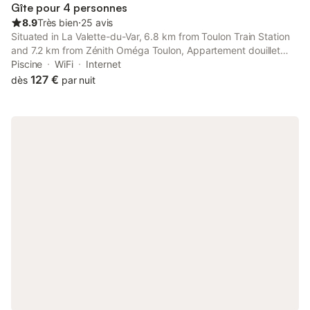
Gîte pour 4 personnes
8.9
Très bien
⋅
25 avis
Situated in La Valette-du-Var, 6.8 km from Toulon Train Station
and 7.2 km from Zénith Oméga Toulon, Appartement douillet
offers a terrace and air conditioning. Both free WiFi and parking
Piscine
WiFi
Internet
on-site are accessible at the apartment free of charge.
127 €
dès
par nuit