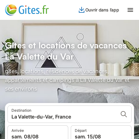
Ouvrir dans l’app
Gîtes et locations de vacances
La Valette du Var
gîtes, locations, résidences de vacances,
appartements et campings à La Valette du Var et
ses environs
Destination
La Valette-du-Var, France
Arrivée
Départ
sam. 08/08
sam. 15/08