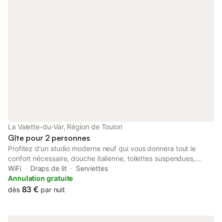
La Valette-du-Var, Région de Toulon
Gîte pour 2 personnes
Profitez d'un studio moderne neuf qui vous donnera tout le
confort nécessaire, douche italienne, toilettes suspendues,
cuisine équipée, internet haut débit, Netflix... Jardinet non
WiFi
Draps de lit
Serviettes
accolé mais privatif avec salon de jardin et espace barbecue.
Annulation gratuite
Situé à 5 min des grands centres commerciaux comme l’avenue
83 €
dès
par nuit
83 plus grand centre commercial à ciel ouvert d’europe et à 15
min des plages entre Toulon et Hyères. Nous nous ferons un
plaisir de vous accueillir. Bon séjour dans notre belle région ! 🌞