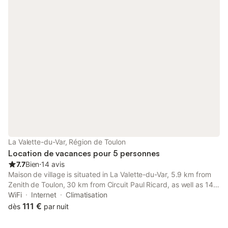
La Valette-du-Var, Région de Toulon
Location de vacances pour 5 personnes
7.7
Bien
⋅
14 avis
Maison de village is situated in La Valette-du-Var, 5.9 km from
Zenith de Toulon, 30 km from Circuit Paul Ricard, as well as 14
km from Villa Noailles Art Centre. Free WiFi is available
WiFi
Internet
Climatisation
throughout the property and Toulon Train Station is 5.5 km
111 €
dès
par nuit
away.