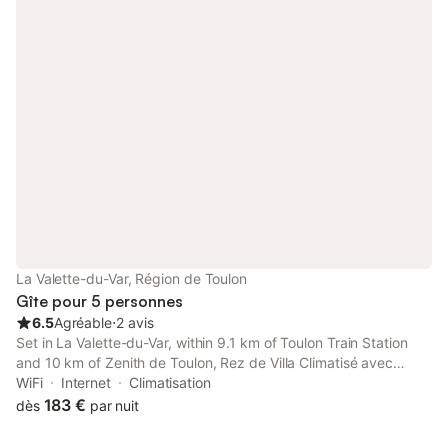
La Valette-du-Var, Région de Toulon
Gîte pour 5 personnes
6.5
Agréable
⋅
2 avis
Set in La Valette-du-Var, within 9.1 km of Toulon Train Station
and 10 km of Zenith de Toulon, Rez de Villa Climatisé avec
Jardin Privatif Domaine des Moulières offers accommodation
WiFi
Internet
Climatisation
with free WiFi, air conditioning and a garden.
183 €
dès
par nuit