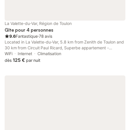
ouvrant sur la terrasse qui accède à la piscine. - Une salle de
bain avec douche à l'Italienne et wc indépendant. Étage : - Une
chambre (12m²) équipée d’un lit double (160X200) - Une
chambre (15m²) ambiance enfant fille équipée d’un lit double
La Valette-du-Var, Région de Toulon
(140X200) en mezzanine - Une chambre (10m²) ambiance
Gîte pour 4 personnes
enfant garçon équipée d'un lit simple (90X200) - Une sa
9.6
Fantastique
⋅
78 avis
Located in La Valette-du-Var, 5.8 km from Zenith de Toulon and
30 km from Circuit Paul Ricard, Superbe appartement -
Terrasse-clim-2 chambres offers air conditioning.
WiFi
Internet
Climatisation
125 €
dès
par nuit