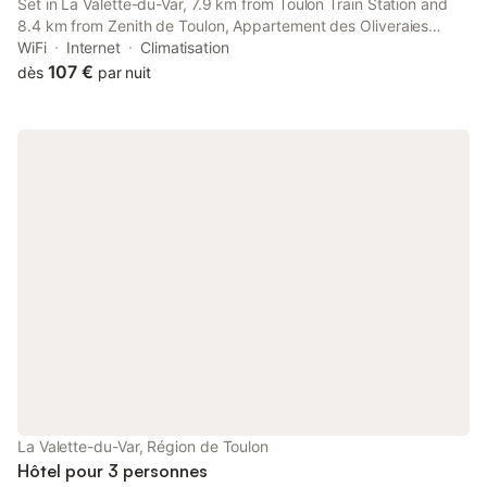
Set in La Valette-du-Var, 7.9 km from Toulon Train Station and
8.4 km from Zenith de Toulon, Appartement des Oliveraies
offers air-conditioned accommodation with a terrace and free
WiFi
Internet
Climatisation
WiFi.
107 €
dès
par nuit
La Valette-du-Var, Région de Toulon
Hôtel pour 3 personnes