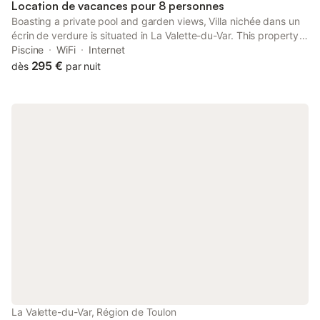
Location de vacances pour 8 personnes
Boasting a private pool and garden views, Villa nichée dans un
écrin de verdure is situated in La Valette-du-Var. This property
offers access to a terrace, free private parking and free WiFi.
Piscine
WiFi
Internet
The property is non-smoking and is set 5.
295 €
dès
par nuit
La Valette-du-Var, Région de Toulon