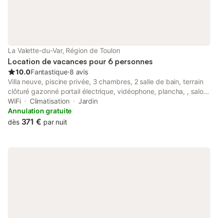
La Valette-du-Var, Région de Toulon
Location de vacances pour 6 personnes
10.0
Fantastique
⋅
8 avis
Villa neuve, piscine privée, 3 chambres, 2 salle de bain, terrain
clôturé gazonné portail électrique, vidéophone, plancha, , salon
de jardin, meublée confortablement , vue sur les oliviers
WiFi
Climatisation
Jardin
centenaires, hamacs pour se relaxer sur vue Coudon, à
Annulation gratuite
proximité de centres commerciaux, cinéma, plages, théâtre
371 €
dès
par nuit
etc.. la nouveauté de cette année nous avons installé un
superbe home cinéma en sous sol. + salle de jeu Babyfoot,
fléchettes etc....