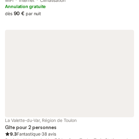
in La Valette-du-Var, 5.5 km from Zenith de Toulon and 30 km
WiFi
Internet
Climatisation
from Circuit Paul Ricard.
Annulation gratuite
90 €
dès
par nuit
La Valette-du-Var, Région de Toulon
Gîte pour 2 personnes
9.3
Fantastique
⋅
38 avis