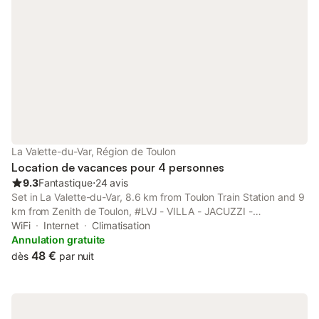
La Valette-du-Var, Région de Toulon
Location de vacances pour 4 personnes
9.3
Fantastique
⋅
24 avis
Set in La Valette-du-Var, 8.6 km from Toulon Train Station and 9
km from Zenith de Toulon, #LVJ - VILLA - JACUZZI -
TERRASSES - CLIM & BBQ - La Valette-du-Var offers a garden
WiFi
Internet
Climatisation
and air conditioning.
Annulation gratuite
48 €
dès
par nuit