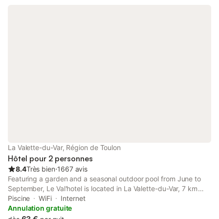
La Valette-du-Var, Région de Toulon
Hôtel pour 2 personnes
8.4
Très bien
⋅
1667 avis
Featuring a garden and a seasonal outdoor pool from June to
September, Le Val'hotel is located in La Valette-du-Var, 7 km
from Toulon and 13 km from Hyères. The Avenue 83 Shopping
Piscine
WiFi
Internet
Centre is just 9 minutes' walk away.
Annulation gratuite