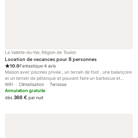
La Valette-du-Var, Région de Toulon
Location de vacances pour 8 personnes
10.0
Fantastique
⋅
4 avis
Maison avec piscines privée , un terrain de foot , une balançoire
et un terrain de pétanque et pouvant faire un barbecue et
même des pizzas maison . Salon et grande cuisine équipée , qui
WiFi
Climatisation
Terrasse
contient four , micro onde , frigo américain et machine a café .
Annulation gratuite
La maison contient 3 chambre , une chambre parentale et 2
366 €
dès
par nuit
chambre avec chaque une un clic -clac . La maison contient un
plancher refroidissant cela fonctionne bien à Condition que la
maison reste fermé . Composé de plusieurs ventilateurs.La
maison est faite pour passé des vacances en famille.Je n
accepte pas de fêtes organisées.