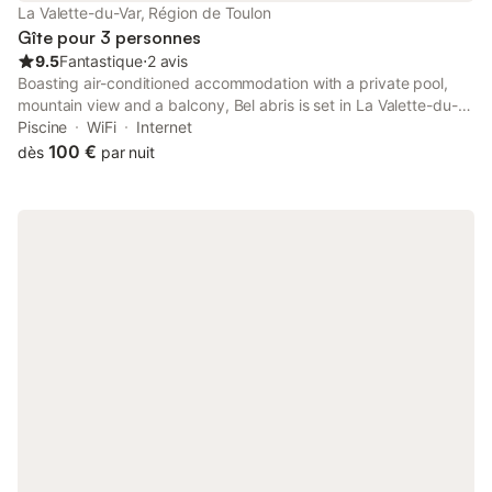
La Valette-du-Var, Région de Toulon
Gîte pour 3 personnes
9.5
Fantastique
⋅
2 avis
Boasting air-conditioned accommodation with a private pool,
mountain view and a balcony, Bel abris is set in La Valette-du-
Var. This property offers access to a terrace, free private
Piscine
WiFi
Internet
parking and free WiFi. Toulon Train Station is 9.
100 €
dès
par nuit