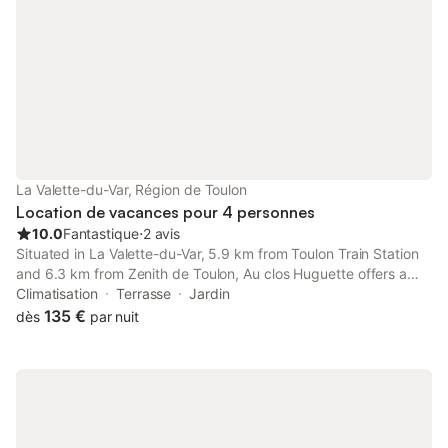
La Valette-du-Var, Région de Toulon
Location de vacances pour 4 personnes
10.0
Fantastique
⋅
2 avis
Situated in La Valette-du-Var, 5.9 km from Toulon Train Station
and 6.3 km from Zenith de Toulon, Au clos Huguette offers a
garden and air conditioning. The property is non-smoking and is
Climatisation
Terrasse
Jardin
located 31 km from Circuit Paul Ricard.
135 €
dès
par nuit