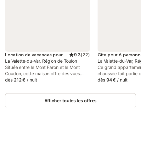
Location de vacances pour 6 personnes
9.3
(
22
)
Gîte pour 6 personn
La Valette-du-Var, Région de Toulon
La Valette-du-Var, Ré
Située entre le Mont Faron et le Mont
Ce grand appartemen
Coudon, cette maison offre des vues
chaussée fait partie 
fantastiques sur la baie du Pradet et les
dès
212 €
/
nuit
propriétaire, mais la p
dès
94 €
/
nuit
îles d'Or. Toutes les pièces, y compris les
que par les vacancie
chambres, ont de grandes portes vitrées
l'appartement. Un ba
et des vues sur la mer, tandis que le salon
disponible. La Valett
Afficher toutes les offres
donne sur une terrasse en bois avec un
au pied du Mont Far
espace extérieur couvert et une piscine.
prendre le téléphéri
La cuisine donne sur un patio
et profiter de vues à 
indépendant où vous pourrez prendre
quelques kilomètres d
votre petit-déjeuner. Le Pradet est une
nombreux endroits int
charmante station balnéaire située entre
Connectez-vous et économisez
par exemple la vieille 
Se connecter