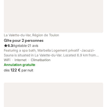
La Valette-du-Var, Région de Toulon
Gîte pour 2 personnes
6.3
Agréable
⋅
21 avis
Featuring a spa bath, Marbella Logement privatif -Jacuzzi-
Sauna is situated in La Valette-du-Var. Located 6.9 km from
Toulon Train Station, the property provides a private beach area
WiFi
Internet
Climatisation
and free private parking.
Annulation gratuite
122 €
dès
par nuit