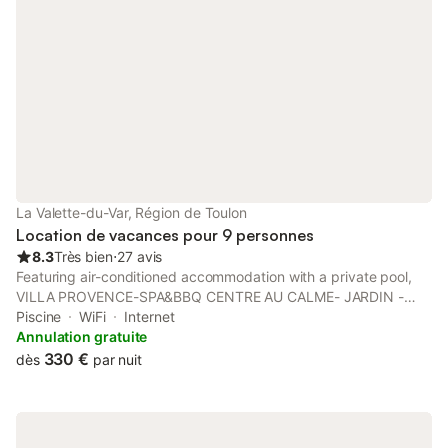
La Valette-du-Var, Région de Toulon
Location de vacances pour 9 personnes
8.3
Très bien
⋅
27 avis
Featuring air-conditioned accommodation with a private pool,
VILLA PROVENCE-SPA&BBQ CENTRE AU CALME- JARDIN -
TERRASSES is set in La Valette-du-Var. This 3-star villa offers a
Piscine
WiFi
Internet
spa experience, with its hot tub and spa facilities.
Annulation gratuite
330 €
dès
par nuit