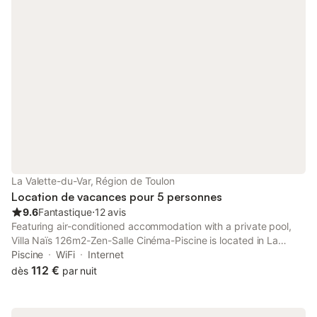
La Valette-du-Var, Région de Toulon
Location de vacances pour 5 personnes
9.6
Fantastique
⋅
12 avis
Featuring air-conditioned accommodation with a private pool,
Villa Naïs 126m2-Zen-Salle Cinéma-Piscine is located in La
Valette-du-Var. Both free WiFi and parking on-site are available
Piscine
WiFi
Internet
at the villa free of charge.
112 €
dès
par nuit