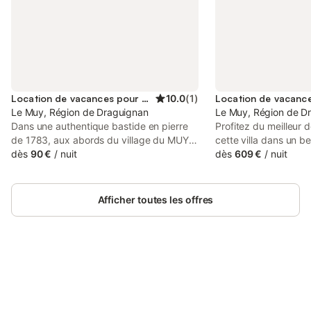
Location de vacances pour 2 personnes
10.0
(
1
)
Le Muy, Région de Draguignan
Le Muy, Région de D
Dans une authentique bastide en pierre
Profitez du meilleur
de 1783, aux abords du village du MUY
cette villa dans un b
et en bordure de la N7, coquettes
dès
90 €
/
nuit
résidentiel de standi
dès
609 €
/
nuit
chambres d'hôtes au rez-de-chaussée
nature intacte de chê
avec entrée indépendante. Terrasse
d'arbousiers vous v
privative, jardin, parking fermé. Toutes
complètement, tandis
Afficher toutes les offres
commodités à proximité. Chambre avec
mondaine de la Médit
un lit queen size, possibilité de formule
à une distance accessi
lits jumeaux, TV, salle de bains, WC,
d'architecte, est situ
climatisation
clôturé sans vis-à-vi
hectare. A l'abri, au
Connectez-vous et économisez
cigales, vous profitez
Se connecter
jusqu'à 10% sur nos logements.
terrain de pétanque o
des terrasses. Si vous 