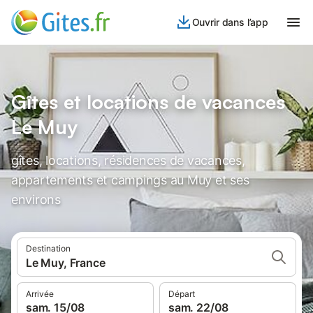
Ouvrir dans l’app
Gîtes et locations de vacances
Le Muy
gîtes, locations, résidences de vacances,
appartements et campings au Muy et ses
environs
Destination
Le Muy, France
Arrivée
Départ
sam. 15/08
sam. 22/08