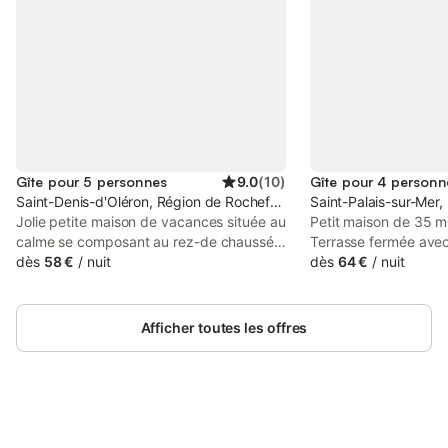
Gîte pour 5 personnes
9.0
(
10
)
Gîte pour 4 personn
Saint-Denis-d'Oléron, Région de Rochefort
Saint-Palais-sur-Mer,
Jolie petite maison de vacances située au
Petit maison de 35 m
calme se composant au rez-de chaussée
Terrasse fermée avec 
d'une pièce de vie avec canapé
dès
58 €
/
nuit
Abri à vélos présent
dès
64 €
/
nuit
convertible (140), table à manger avec
avec 1 grand lit plus
chaises et télévision écran plat, cuisine
lits de 90 Rez-de-ch
ouverte sur le séjour entièrement équipée
et salle de bain toile
Afficher toutes les offres
et aménagée ( réfrigérateur/freezer,
sur mer et le phare 
micro-ondes, cafetière Nespresso, mini
plages à proximité à 
four, lave-vaisselle, grille pain, plaque
pieds Dépôt de pain 
gaz), WC indépendant. A l'étage, d'une
proximité Chemin des
première chambre deux couchages (
cyclable et ballades 
140) avec placard, d'une salle d'eau avec
Connectez-vous et économisez