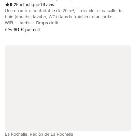
location. Les locaux devront être laissés parfaitement propres.
9.7
Fantastique
⋅
16 avis
Le cas échéant,
Une chambre confortable de 20 m², lit double, et sa salle de
bain (douche, lavabo, WC) dans la fraîcheur d'un jardin
ombragé et fleuri de 500 m² avec terrasse, possibilité d'un lit
WiFi
Jardin
Draps de lit
pour bébé. Espace abrité pour prendre les repas, table, chaises
60 €
dès
par nuit
et transat. Quartier calme, stationnement auto à 100 m. Accueil
sécurisé pour vélos et motos.
La Rochelle, Région de La Rochelle