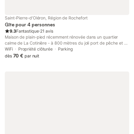
Saint-Pierre-d'Oléron, Région de Rochefort
Gîte pour 4 personnes
9.3
Fantastique
⋅
21 avis
Maison de plain-pied récemment rénovée dans un quartier
calme de La Cotinière - à 800 mètres du joli port de pêche et de
la plage - accès immédiat aux pistes cyclables - à 4 km de
WiFi
Propriété clôturée
Parking
Saint-Pierre La maison comprend : - salon avec portes-fenêtres
70 €
dès
par nuit
donnant sur une cour intérieure - salle à manger ouverte sur la
cuisine - cuisine entièrement équipée (lave-vaisselle, plaques
électriques, four, réfrigérateur) - salle de bain avec belle douche
à l'italienne - 2 chambres : • chambre 1 : 1 lit de 140 • chambre
2 : 1 lit de 140 - buanderie avec lave-linge - cour intérieure
équipée d'un barbecue , table + 4 chaises et parasol N.B. : EDF
non compris dans les charges de septembre à juin