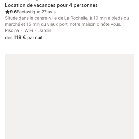
Location de vacances pour 4 personnes
9.6
Fantastique
⋅
27 avis
Située dans le centre-ville de La Rochelle, à 10 min à pieds du
marché et 15 min du vieux port, notre maison d'hôte vous
accueille toute l'année. La chambre de 21 m², indépendante et
Piscine
WiFi
Jardin
calme, offre une vue et un accès direct sur la terrasse et la
118 €
dès
par nuit
piscine. Elle est dotée d'un lit 160, d'une télévision écran plat et
d'un plateau bouilloire. Elle comprend une salle d'eau avec
douche et wc privatif. Le petit déjeuner continental peut être
servi à votre guise dans la salle à manger, dans votre chambre
ou sur la terrasse. La gare est accessible en 20 min de marche
et un parking privé fermé est disponible.