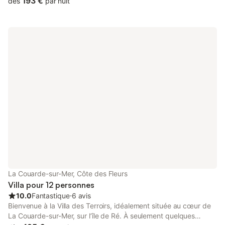
193 €
dès
par nuit
chambre double, une chambre avec 2 lits simples et une
chambre "enfants" avec lits superposés et lit simple, ainsi que 2
salles d'eau. Vous pourrez profiter pleinement de la piscine et
du jardin, orientés plein sud et de la terrasse bois pour vos
repas en extérieur. La piscine, non chauffée, est sécurisée par
un volet roulant électrique Dimensions : 5,5 m x 3,5 m
Profondeur : 1,5 m Le jardin est entièrement clos Prestations
optionnelles à régler sur place et à réserver avant votre arrivée :
- Linge 2 personnes - Lit double : 70 €. - Linge 1 personne - Lit
simple : 35 €. - Linge 2 personnes - Lit double : 70 €. - Linge 1
personne - Lit simple : 35 €. - Linge 1 personne - Lit simple : 35
€. - Linge 1 personne - Lit simple : 35 €. - Linge 1 personne - Lit
simple : 35 €. - Kit puériculture - Lit parapluie et chaise haute :
50 €. - Linge 1 personne - Lit double : 40 €. Ce logement est
diffusé par un professionnel. Sauf mention contraire, les
prestations, telles que ménage, draps, serviettes etc.. ne sont
pas incluses dans le prix de cette location. Si animaux de
La Couarde-sur-Mer, Côte des Fleurs
compagni
Villa pour 12 personnes
10.0
Fantastique
⋅
6 avis
Bienvenue à la Villa des Terroirs, idéalement située au cœur de
La Couarde-sur-Mer, sur l’île de Ré. À seulement quelques