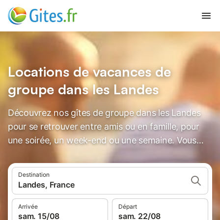
Locations de vacances de
groupe dans les Landes
Découvrez nos gîtes de groupe dans les Landes
pour se retrouver entre amis ou en famille, pour
une soirée, un week-end ou une semaine. Vous
touverez des gîtes de grande capacité pour
réussir vos rassemblements, fêtes, mariages,
Destination
anniversaires, communions, baptêmes,
Landes, France
cousinades...
Arrivée
Départ
sam. 15/08
sam. 22/08