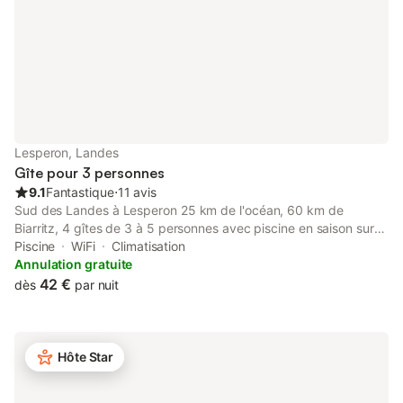
compose d'u
Lesperon, Landes
Gîte pour 3 personnes
9.1
Fantastique
⋅
11 avis
Sud des Landes à Lesperon 25 km de l'océan, 60 km de
Biarritz, 4 gîtes de 3 à 5 personnes avec piscine en saison sur
un parc clos d'un hectare avec espace jardin, plancha.
Piscine
WiFi
Climatisation
Possibilité hors juillet et août draps et linge de toilette 10
Annulation gratuite
€/personne.
42 €
dès
par nuit
Hôte Star