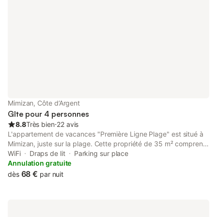
Mimizan, Côte d’Argent
Gîte pour 4 personnes
8.8
Très bien
⋅
22 avis
L'appartement de vacances "Première Ligne Plage" est situé à
Mimizan, juste sur la plage. Cette propriété de 35 m² comprend
un salon avec un canapé-lit pour 2 personnes, une cuisine
WiFi
Draps de lit
Parking sur place
équipée avec un lave-vaisselle, 1 chambre et 1 salle de bains et
Annulation gratuite
peut donc accueillir 4 personnes. Les équipements
68 €
dès
par nuit
supplémentaires comprennent le Wi-Fi haut débit, un
ventilateur, le chauffage, un lave-linge ainsi qu'une smart TV
avec des services de streaming et un lecteur DVD. Un lit bébé
et une chaise haute sont également disponibles. L'appartement