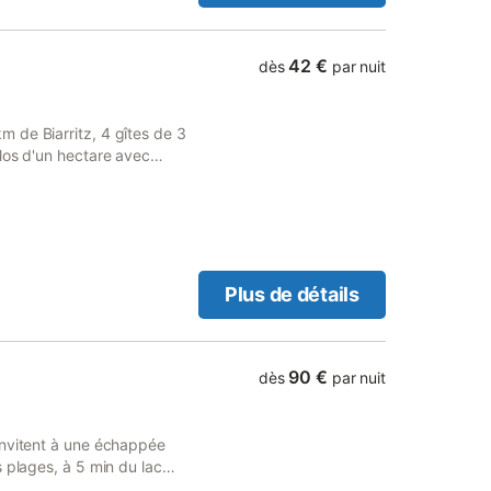
semaine ou court séjour. Une
age (90€) seront
 non débitée ou par chèque.
42 €
dès
par nuit
rver avant votre arrivée : -
se Bébé par semaine : 10 €.
ar semaine : 10 €. - Ménage
 de Biarritz, 4 gîtes de 3
et par personne : 15 €. Ce
los d'un hectare avec
tion contraire, les
t draps et linge de toilette
c.. ne sont pas incluses
agnie admis (i
Plus de détails
90 €
dès
par nuit
invitent à une échappée
 plages, à 5 min du lac
e dans une démarche