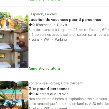
l'agence). Animaux de petite taille acceptés : 25€/
caution hébergement (500€) et une caution nettoy
demandées à votre arrivée par empreinte bancaire
Lesperon, Landes
Prestations optionnelles à régler sur place et à rése
Location de vacances pour 3 personnes
Animaux par semaine ou court séjour : 25 €. - Chai
9.1
Fantastique
⋅
11 avis
- Draps LIT DOUBLE par séjour : 18 €. - Lit Bébé p
Sud des Landes à Lesperon 25 km de l'océan, 60 km
T2 / Stud cab-mezz : 90 €. - Serviettes par séjour 
à 5 personnes avec piscine en saison sur un parc c
logement est diffusé par un professionnel. Sauf men
espace jardin, plancha. Possibilité hors juillet et aoû
Piscine
WiFi
Parking
prestations, telles que ménage, draps, serviettes et
10 €/personne.
dans le prix de cette location. Si animaux de comp
Annulation gratuite
Pontenx-les-Forges, Côte d’Argent
Gîte pour 4 personnes
9.4
Fantastique
⋅
18 avis
Nos chambres d'hôtes d'inspiration ethnique vous 
belle romantique à deux ou en famille. A 20 min des
d'Aureilhan, ancienne distillerie de résine rénové
Piscine
WiFi
Internet