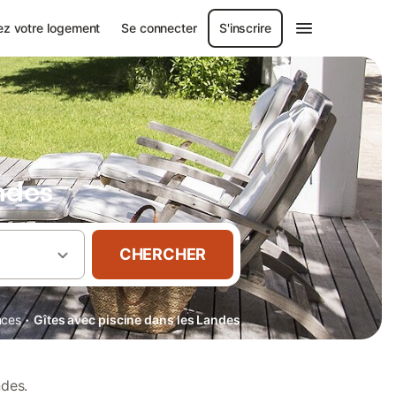
ez votre logement
Se connecter
S'inscrire
ndes
CHERCHER
·
nces
Gîtes avec piscine dans les Landes
des.