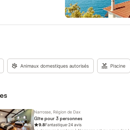
as autorisés. Les serviettes de
semaine soit sur la terrasse soit d
ne peuvent pas être fournies. La
salle de petit déjeuner ; il sera a
tion n'est pas disponible. Le Wi-Fi
nos soins le weekend. Vous pour
nible et permet les appels vidéo.
profiter du jardin, de la piscine (
le est équipé d'un ascenseur. La
définir), d'une table de ping pong
 dispose d'un local à motos et
terrain de pétanque et d'un salon
privatif. Une place de parking po
véhicule à l'intérieur du jardin. À 
: surf, pistes cyclables, équitatio
karting, tennis, pelote basque, mi
accrobranche®, voile. Animations
Animaux domestiques autorisés
quotidiennes en juillet et août dan
Piscine
village (pelote basque, folklore la
course landaise …) Alentours : fê
locales, sardinades …
es
Narrosse, Région de Dax
Gîte pour 3 personnes
9.8
Fantastique
⋅
24 avis