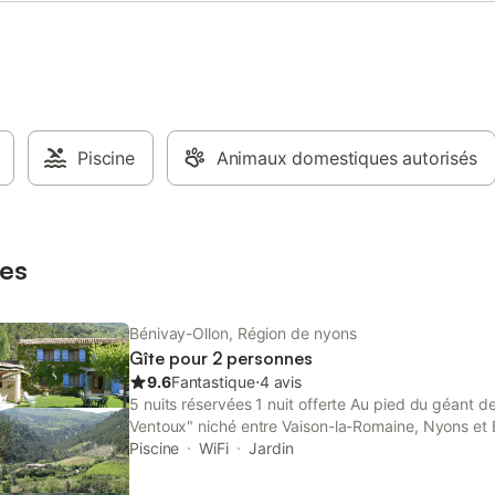
point du jardin ou de producteurs
des jus de fruits chambre idéale 
famille ou entre amis, côte à côte
chambre La Rochelle, elles partag
même salle de douche
Piscine
Animaux domestiques autorisés
es
Bénivay-Ollon, Région de nyons
Gîte pour 2 personnes
9.6
Fantastique
⋅
4 avis
5 nuits réservées 1 nuit offerte Au pied du géant 
Ventoux" niché entre Vaison-la-Romaine, Nyons et 
Bénivay-Ollon la ferme de l'Ayguemarse, Simone et 
Piscine
WiFi
Jardin
dans 1 gîte et 4 chambres (dont une familiale) et pos
soir. 5 nuits réservées la sixième est gratuite Acti