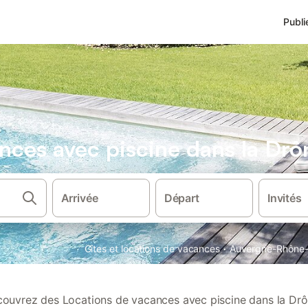
Publi
nces avec piscine dans la Dr
Arrivée
Départ
Invités
·
Gîtes et locations de vacances
Auvergne-Rhône-
ouvrez des Locations de vacances avec piscine dans la Dr