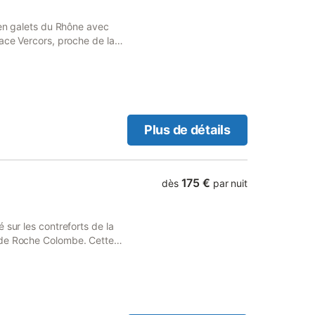
 en galets du Rhône avec
face Vercors, proche de la
t A49 (2 min). Chambré
ique.
Plus de détails
175 €
dès
par nuit
 sur les contreforts de la
 de Roche Colombe. Cette
s espaces et de sa piscine
gîte vous profiterez d'une
 la Drôme... Vous pourrez y
n, au barbecue... Nous
 en bois. Notre formidable