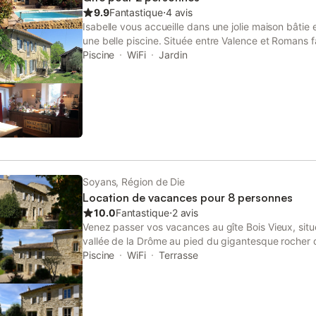
9.9
Fantastique
⋅
4 avis
Isabelle vous accueille dans une jolie maison bâtie
une belle piscine. Située entre Valence et Romans 
gare TGV Valence (5 min). Autoroute A7 (10 min) e
Piscine
WiFi
Jardin
entièrement rénovée, literie neuve. Décoration atyp
Soyans, Région de Die
Location de vacances pour 8 personnes
10.0
Fantastique
⋅
2 avis
Venez passer vos vacances au gîte Bois Vieux, situé
vallée de la Drôme au pied du gigantesque rocher
grande ferme restaurée vous fera profiter de grand
Piscine
WiFi
Terrasse
avec vue. En venant séjourner dans notre charmant 
terrasse vue 360 sur Roche Colombe et la vallée de
partager de bons moments grâce au salon de jardi
avons même pensé aux plus petits avec une cabane