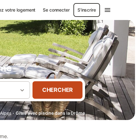
ez votre logement
Se connecter
S'inscrire
ôme
CHERCHER
·
Alpes
Gîtes avec piscine dans la Drôme
ôme.