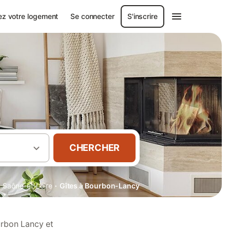
ez votre logement
Se connecter
S'inscrire
CHERCHER
·
·
Saône-et-Loire
Gîtes à Bourbon-Lancy
urbon Lancy et