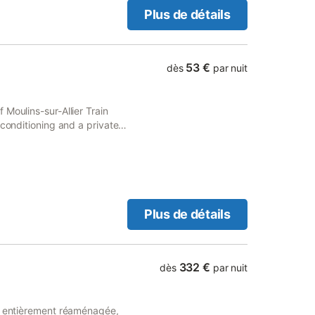
Plus de détails
53 €
dès
par nuit
Moulins-sur-Allier Train
 conditioning and a private
Plus de détails
332 €
dès
par nuit
me entièrement réaménagée,