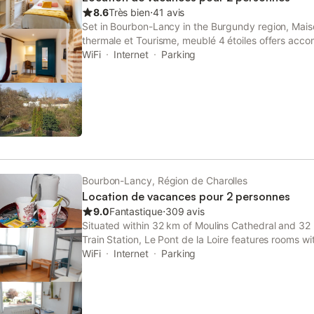
8.6
Très bien
⋅
41 avis
Set in Bourbon-Lancy in the Burgundy region, Mais
thermale et Tourisme, meublé 4 étoiles offers acco
and free private parking.
WiFi
Internet
Parking
Bourbon-Lancy, Région de Charolles
Location de vacances pour 2 personnes
9.0
Fantastique
⋅
309 avis
Situated within 32 km of Moulins Cathedral and 32 k
Train Station, Le Pont de la Loire features rooms wi
private bathroom in Bourbon-Lancy.
WiFi
Internet
Parking