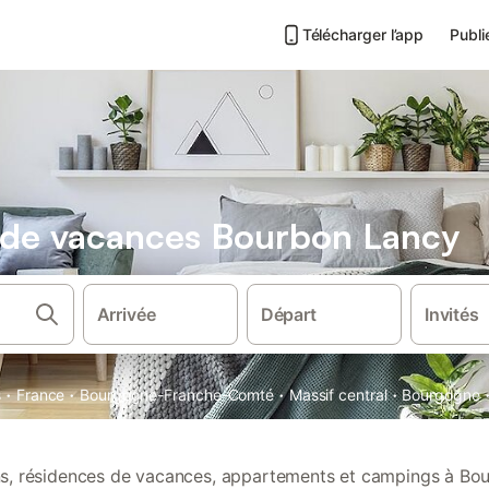
Télécharger l’app
Publi
s de vacances Bourbon Lancy
Arrivée
Départ
Invités
·
·
·
·
s
France
Bourgogne-Franche-Comté
Massif central
Bourgogne
ons, résidences de vacances, appartements et campings à Bo