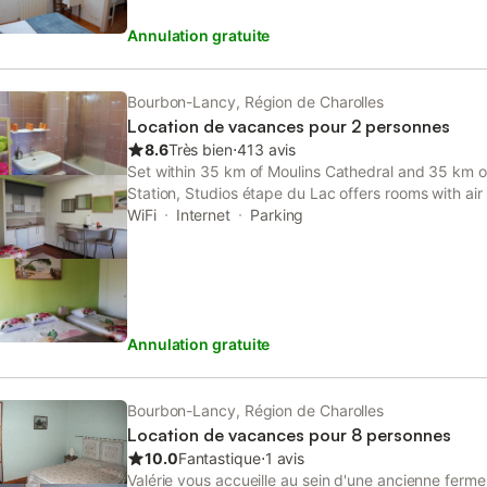
Annulation gratuite
Bourbon-Lancy, Région de Charolles
Location de vacances pour 2 personnes
8.6
Très bien
⋅
413 avis
Set within 35 km of Moulins Cathedral and 35 km of 
Station, Studios étape du Lac offers rooms with air
bathroom in Bourbon-Lancy.
WiFi
Internet
Parking
Annulation gratuite
Bourbon-Lancy, Région de Charolles
Location de vacances pour 8 personnes
10.0
Fantastique
⋅
1 avis
Valérie vous accueille au sein d'une ancienne fer